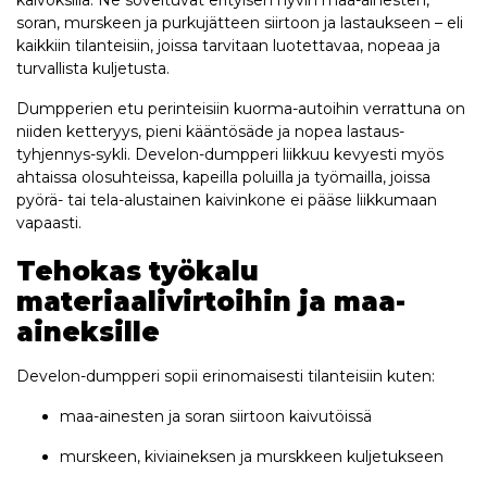
kaivoksilla. Ne soveltuvat erityisen hyvin maa-ainesten,
soran, murskeen ja purkujätteen siirtoon ja lastaukseen – eli
kaikkiin tilanteisiin, joissa tarvitaan luotettavaa, nopeaa ja
turvallista kuljetusta.
Dumpperien etu perinteisiin kuorma-autoihin verrattuna on
niiden ketteryys, pieni kääntösäde ja nopea lastaus-
tyhjennys-sykli. Develon-dumpperi liikkuu kevyesti myös
ahtaissa olosuhteissa, kapeilla poluilla ja työmailla, joissa
pyörä- tai tela-alustainen kaivinkone ei pääse liikkumaan
vapaasti.
Tehokas työkalu
materiaalivirtoihin ja maa-
aineksille
Develon-dumpperi sopii erinomaisesti tilanteisiin kuten:
maa-ainesten ja soran siirtoon kaivutöissä
murskeen, kiviaineksen ja murskkeen kuljetukseen