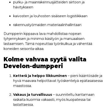
purku- ja maanrakennusjätteiden siirtoon ja
hävitykseen
kaivosten ja louhosten sisäiseen logistiikkaan
rakennustyömaiden materiaalinhallintaan
Dumpperin kippaava lava mahdollistaa nopean
tyhjennyksen ja minimoi käsityön ja manuaalisen
lastaamisen. Tämä nopeuttaa työnkulkua ja vähentää
koneiden seisonta-aikaa.
Kolme vahvaa syytä valita
Develon-dumpperi
Ketterä ja helppo liikkuminen
– pieni kääntösäde ja
hyvä maavara helpottavat työskentelyä epätasaisessa
maastossa.
Vakaus ja turvallisuus
– suunniteltu kantamaan
raskaita kuormia vakaasti, myös kuopatessa tai
lastattaessa.