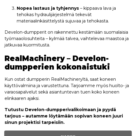
Nopea lastaus ja tyhjennys
– kippaava lava ja
tehokas hydraulijärjestelmä tekevät
materiaalinkäsittelystä sujuvaa ja tehokasta.
Develon-dumpperit on rakennettu kestämään suomalaisia
työmaaolosuhteita – kylmää talvea, vaihtelevaa maastoa ja
jatkuvaa kuormitusta.
RealMachinery – Develon-
dumpperien kokonaistuki
Kun ostat dumpperin RealMachineryltä, saat koneen
käyttövalmiina ja varustettuna. Tarjoamme myös huolto- ja
varaosapalvelut sekä asiantuntevan tuen koko koneen
elinkaaren ajaksi.
Tutustu Develon-dumpperivalikoimaan ja pyydä
tarjous – autamme löytämään sopivan koneen juuri
sinun projektisi tarpeisiin.