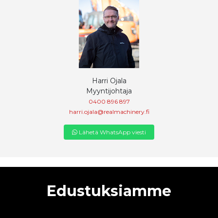
Harri Ojala
Myyntijohtaja
0400 896 897
harri.ojala@realmachinery.fi
Lähetä WhatsApp viesti
Edustuksiamme