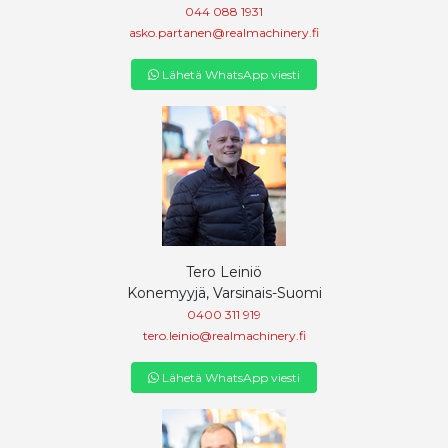
044 088 1931
asko.partanen@realmachinery.fi
Lähetä WhatsApp viesti
Tero Leiniö
Konemyyjä, Varsinais-Suomi
0400 311 919
tero.leinio@realmachinery.fi
Lähetä WhatsApp viesti