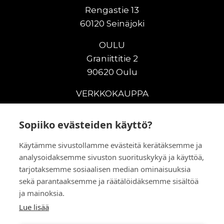
Rengastie 13
60120 Seinäjoki
OULU
Graniittitie 2
90620 Oulu
VERKKOKAUPPA
Uudet maanrakennuskoneet
Sopiiko evästeiden käyttö?
Uudet nostokoneet
Vuokrakoneet
Käytämme sivustollamme evästeitä kerätäksemme ja
Kampanjat
analysoidaksemme sivuston suorituskykyä ja käyttöä,
Vaihtokoneet
tarjotaksemme sosiaalisen median ominaisuuksia
sekä parantaaksemme ja räätälöidäksemme sisältöä
Murskaus ja seulonta
ja mainoksia.
Lisälaitteet
Lue lisää
Huolto ja varaosat