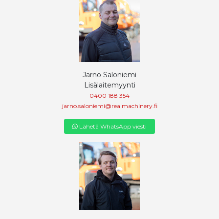
Jarno Saloniemi
Lisälaitemyynti
0400 188 354
jarno.saloniemi@realmachinery.fi
Lähetä WhatsApp viesti