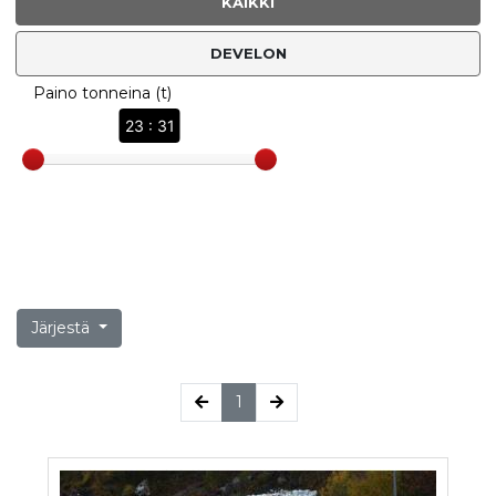
KAIKKI
DEVELON
Paino tonneina (t)
23 : 31
Järjestä
(current)
1