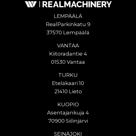
LEMPÄÄLÄ
RealParkinkatu 9
37570 Lempäälä
VANTAA
Kiitoradantie 4
01530 Vantaa
TURKU
Eteläkaari 10
21410 Lieto
KUOPIO
Asentajankuja 4
70900 Siilinjärvi
SEINÄJOKI