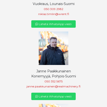
Vuokraus, Lounais-Suomi
050 309 2982
niklas.timlin@wrent.fi
Lähetä WhatsApp viesti
Janne Paakkunainen
Konemyyjä, Pohjois-Suomi
050 352 5675
janne.paakkunainen@realmachinery.fi
Lähetä WhatsApp viesti