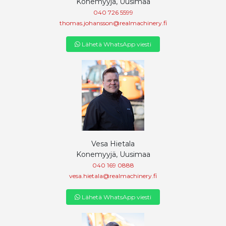
Konemyyjä, Uusimaa
040 726 5599
thomas.johansson@realmachinery.fi
Lähetä WhatsApp viesti
Vesa Hietala
Konemyyjä, Uusimaa
040 169 0888
vesa.hietala@realmachinery.fi
Lähetä WhatsApp viesti