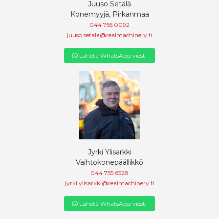
Juuso Setälä
Konemyyjä, Pirkanmaa
044 755 0092
juuso.setala@realmachinery.fi
Lähetä WhatsApp viesti
Jyrki Ylisarkki
Vaihtokonepäällikkö
044 755 6528
jyrki.ylisarkki@realmachinery.fi
Lähetä WhatsApp viesti