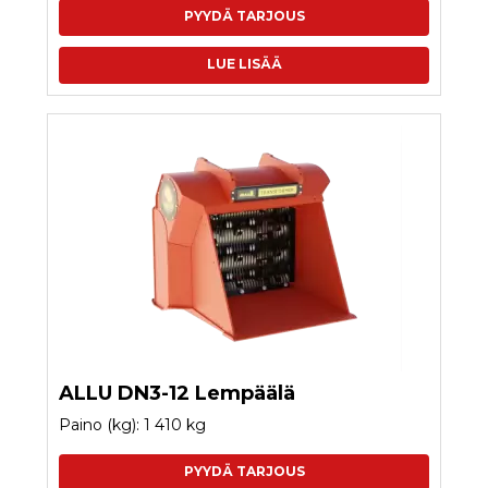
PYYDÄ TARJOUS
LUE LISÄÄ
ALLU DN3-12 Lempäälä
Paino (kg): 1 410 kg
PYYDÄ TARJOUS