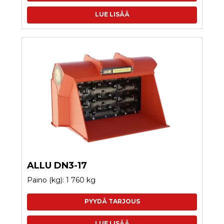
LUE LISÄÄ
ALLU DN3-17
Paino (kg): 1 760 kg
PYYDÄ TARJOUS
LUE LISÄÄ