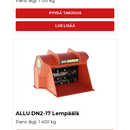
Paino (kg): 1 130 kg
PYYDÄ TARJOUS
LUE LISÄÄ
ALLU DN2-17 Lempäälä
Paino (kg): 1 400 kg