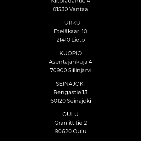
Kiitoradantie 4
01530 Vantaa
TURKU
Eteläkaari 10
21410 Lieto
KUOPIO
Asentajankuja 4
70900 Siilinjärvi
SEINÄJOKI
Rengastie 13
60120 Seinäjoki
OULU
Graniittitie 2
90620 Oulu