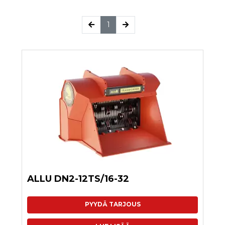
(current)
1
ALLU DN2-12TS/16-32
PYYDÄ TARJOUS