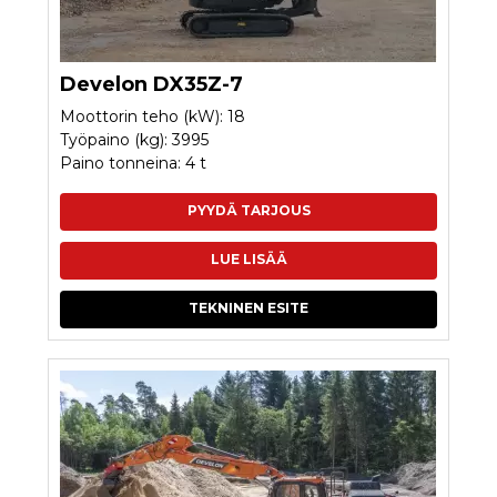
Develon DX35Z-7
Moottorin teho (kW): 18
Työpaino (kg): 3995
Paino tonneina: 4 t
PYYDÄ TARJOUS
LUE LISÄÄ
TEKNINEN ESITE