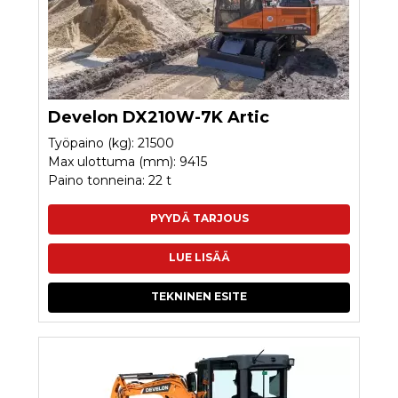
Develon DX210W-7K Artic
Työpaino (kg): 21500
Max ulottuma (mm): 9415
Paino tonneina: 22 t
PYYDÄ TARJOUS
LUE LISÄÄ
TEKNINEN ESITE