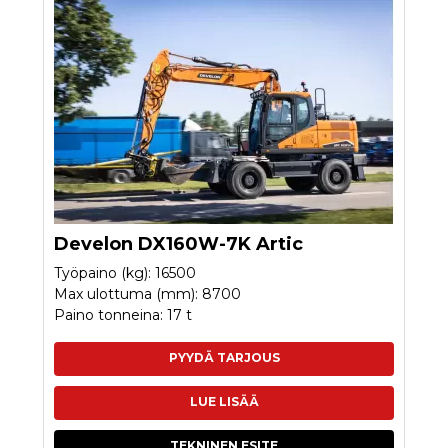
Develon DX160W-7K Artic
Työpaino (kg): 16500
Max ulottuma (mm): 8700
Paino tonneina: 17 t
PYYDÄ TARJOUS
LUE LISÄÄ
TEKNINEN ESITE