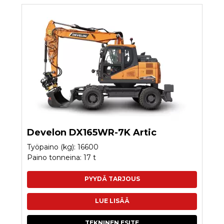
Develon DX165WR-7K Artic
Työpaino (kg): 16600
Paino tonneina: 17 t
PYYDÄ TARJOUS
LUE LISÄÄ
TEKNINEN ESITE