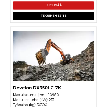
LUE LISÄÄ
TEKNINEN ESITE
Develon DX350LC-7K
Max ulottuma (mm): 10980
Moottorin teho (kW): 213
Työpaino (kg): 36500