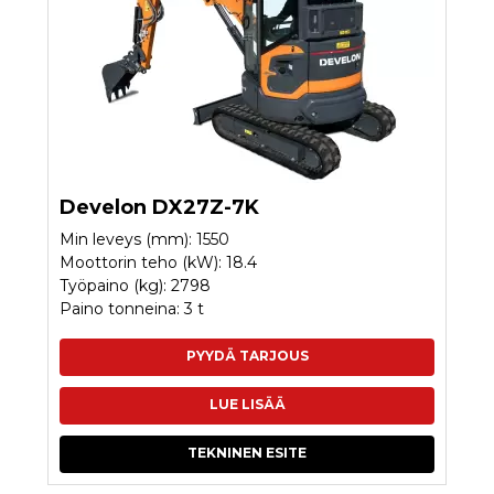
Develon DX27Z-7K
Min leveys (mm): 1550
Moottorin teho (kW): 18.4
Työpaino (kg): 2798
Paino tonneina: 3 t
PYYDÄ TARJOUS
LUE LISÄÄ
TEKNINEN ESITE