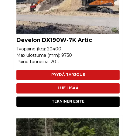
Develon DX190W-7K Artic
Työpaino (kg): 20400
Max ulottuma (mm): 9750
Paino tonneina: 20 t
PYYDÄ TARJOUS
LUE LISÄÄ
TEKNINEN ESITE