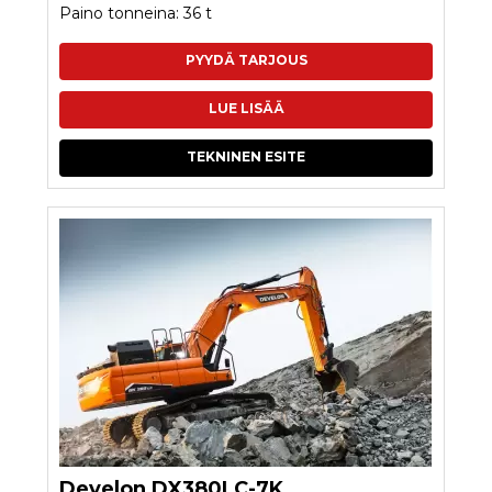
Paino tonneina: 36 t
PYYDÄ TARJOUS
LUE LISÄÄ
TEKNINEN ESITE
Develon DX380LC-7K