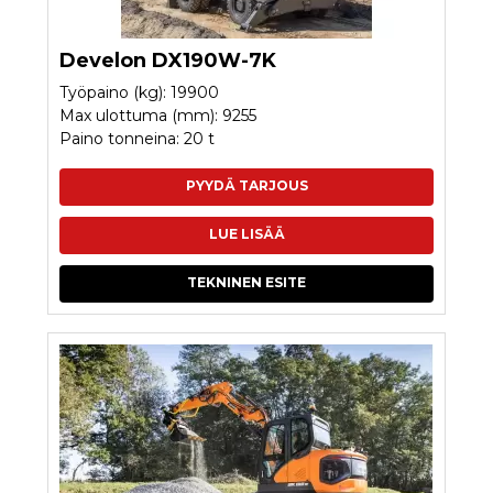
Develon DX190W-7K
Työpaino (kg): 19900
Max ulottuma (mm): 9255
Paino tonneina: 20 t
PYYDÄ TARJOUS
LUE LISÄÄ
TEKNINEN ESITE