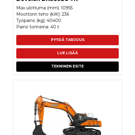
Max ulottuma (mm): 10955
Moottorin teho (kW): 236
Työpaino (kg): 40400
Paino tonneina: 40 t
PYYDÄ TARJOUS
LUE LISÄÄ
TEKNINEN ESITE