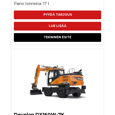
Paino tonneina: 17 t
PYYDÄ TARJOUS
LUE LISÄÄ
TEKNINEN ESITE
Develon DX160W-7K