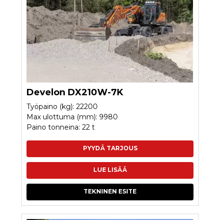
Develon DX210W-7K
Työpaino (kg): 22200
Max ulottuma (mm): 9980
Paino tonneina: 22 t
PYYDÄ TARJOUS
LUE LISÄÄ
TEKNINEN ESITE