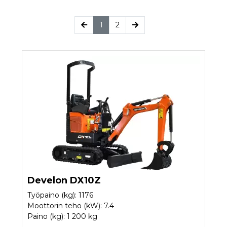
(current)
1
2
Develon DX10Z
Työpaino (kg): 1176
Moottorin teho (kW): 7.4
Paino (kg): 1 200 kg