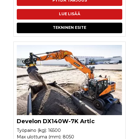
PYYDÄ TARJOUS
LUE LISÄÄ
TEKNINEN ESITE
Develon DX140W-7K Artic
Työpaino (kg): 16500
Max ulottuma (mm): 8050