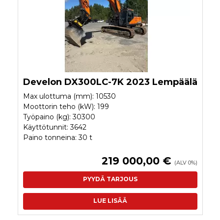
Develon DX300LC-7K 2023 Lempäälä
Max ulottuma (mm): 10530
Moottorin teho (kW): 199
Työpaino (kg): 30300
Käyttötunnit: 3642
Paino tonneina: 30 t
219 000,00 €
(ALV 0%)
PYYDÄ TARJOUS
LUE LISÄÄ