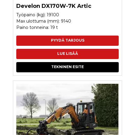
Develon DX170W-7K Artic
Työpaino (kg): 19100
Max ulottuma (mm): 9140
Paino tonneina: 19 t
PYYDÄ TARJOUS
LUE LISÄÄ
TEKNINEN ESITE