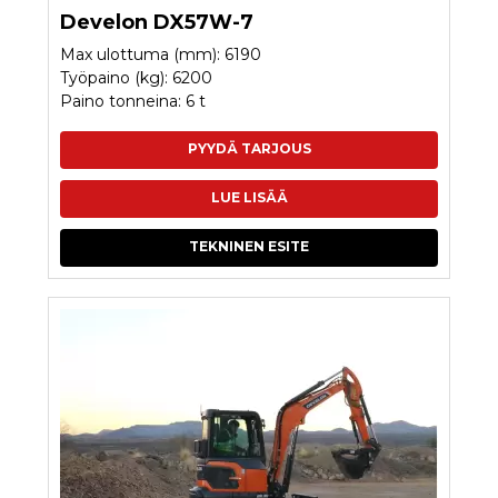
Develon DX57W-7
Max ulottuma (mm): 6190
Työpaino (kg): 6200
Paino tonneina: 6 t
PYYDÄ TARJOUS
LUE LISÄÄ
TEKNINEN ESITE