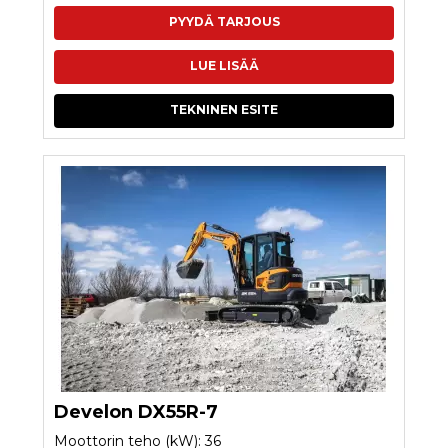
PYYDÄ TARJOUS
LUE LISÄÄ
TEKNINEN ESITE
Develon DX55R-7
Moottorin teho (kW): 36