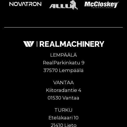
LEMPÄÄLÄ
RealParkinkatu 9
37570 Lempäälä
VANTAA
Kiitoradantie 4
01530 Vantaa
TURKU
Eteläkaari 10
21410 Lieto