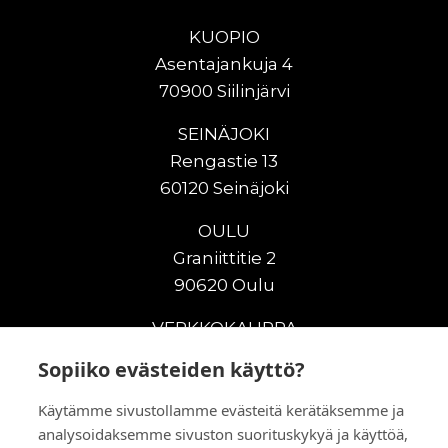
KUOPIO
Asentajankuja 4
70900 Siilinjärvi
SEINÄJOKI
Rengastie 13
60120 Seinäjoki
OULU
Graniittitie 2
90620 Oulu
VERKKOKAUPPA
Sopiiko evästeiden käyttö?
Uudet maanrakennuskoneet
Uudet nostokoneet
Käytämme sivustollamme evästeitä kerätäksemme ja
Vuokrakoneet
analysoidaksemme sivuston suorituskykyä ja käyttöä,