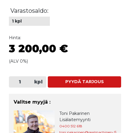
Varastosaldo:
1 kpl
Hinta:
3 200,00 €
(ALV 0%)
kpl
PYYDÄ TARJOUS
Valitse myyjä :
Toni Pakarinen
Lisälaitemyynti
0400 512 618
toni.pakarinen@realmachinery.fi