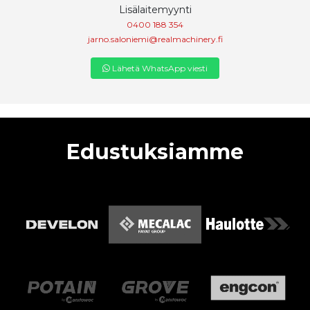
Lisälaitemyynti
0400 188 354
jarno.saloniemi@realmachinery.fi
Lähetä WhatsApp viesti
Edustuksiamme