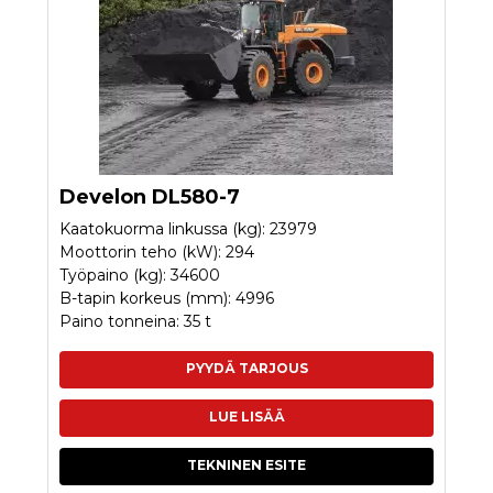
Develon DL580-7
Kaatokuorma linkussa (kg): 23979
Moottorin teho (kW): 294
Työpaino (kg): 34600
B-tapin korkeus (mm): 4996
Paino tonneina: 35 t
PYYDÄ TARJOUS
LUE LISÄÄ
TEKNINEN ESITE