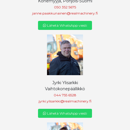
Konemyyjä, Pohjois-Suomi
050 352 5675
janne.paakkunainen@realmachinery.fi
Lähetä WhatsApp viesti
Jyrki Ylisarkki
Vaihtokonepäällikkö
044 755 6528
jyrki.ylisarkki@realmachinery.fi
Lähetä WhatsApp viesti