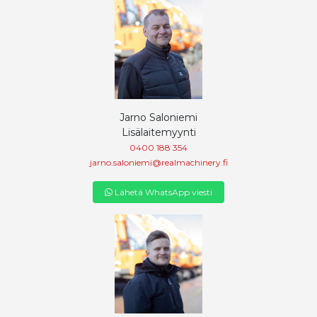
Jarno Saloniemi
Lisälaitemyynti
0400 188 354
jarno.saloniemi@realmachinery.fi
Lähetä WhatsApp viesti