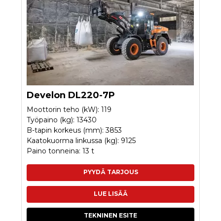
Develon DL220-7P
Moottorin teho (kW): 119
Työpaino (kg): 13430
B-tapin korkeus (mm): 3853
Kaatokuorma linkussa (kg): 9125
Paino tonneina: 13 t
PYYDÄ TARJOUS
LUE LISÄÄ
TEKNINEN ESITE