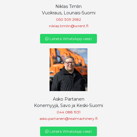
Niklas Timlin
Vuokraus, Lounais-Suomi
050 309 2982
niklas.timlin@wrent.fi
Lähetä WhatsApp viesti
Asko Partanen
Konemyyjä, Savo ja Keski-Suomi
044 088 1931
asko.partanen@realmachinery.fi
Lähetä WhatsApp viesti