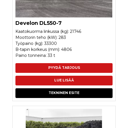
Develon DL550-7
Kaatokuorma linkussa (kg): 21746
Moottorin teho (kW): 283
Työpaino (kg): 33300
B-tapin korkeus (mm): 4806
Paino tonneina: 33 t
PYYDÄ TARJOUS
LUE LISÄÄ
TEKNINEN ESITE