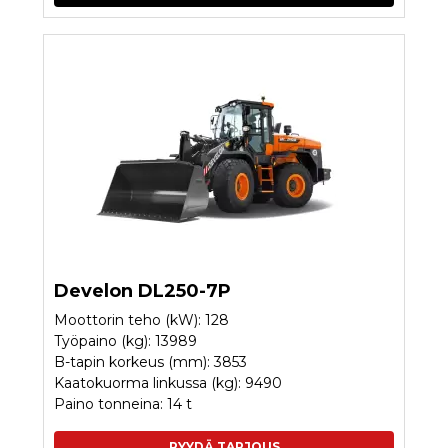
Develon DL250-7P
Moottorin teho (kW): 128
Työpaino (kg): 13989
B-tapin korkeus (mm): 3853
Kaatokuorma linkussa (kg): 9490
Paino tonneina: 14 t
PYYDÄ TARJOUS