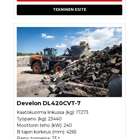
TEKNINEN ESITE
Develon DL420CVT-7
Kaatokuorma linkussa (kg): 17273
Työpaino (kg): 23440
Moottorin teho (kW): 240
B-tapin korkeus (mm): 4265
Paino tonneina: 23 t