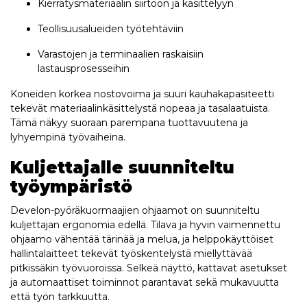
Kierrätysmateriaalin siirtoon ja käsittelyyn
Teollisuusalueiden työtehtäviin
Varastojen ja terminaalien raskaisiin
lastausprosesseihin
Koneiden korkea nostovoima ja suuri kauhakapasiteetti
tekevät materiaalinkäsittelystä nopeaa ja tasalaatuista.
Tämä näkyy suoraan parempana tuottavuutena ja
lyhyempinä työvaiheina.
Kuljettajalle suunniteltu
työympäristö
Develon-pyöräkuormaajien ohjaamot on suunniteltu
kuljettajan ergonomia edellä. Tilava ja hyvin vaimennettu
ohjaamo vähentää tärinää ja melua, ja helppokäyttöiset
hallintalaitteet tekevät työskentelystä miellyttävää
pitkissäkin työvuoroissa. Selkeä näyttö, kattavat asetukset
ja automaattiset toiminnot parantavat sekä mukavuutta
että työn tarkkuutta.