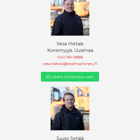
Vesa Hietala
Konemyyjä, Uusimaa
040 169 0888
vesa.hietala@realmachinery.fi
Lähetä WhatsApp viesti
Juuso Setälä