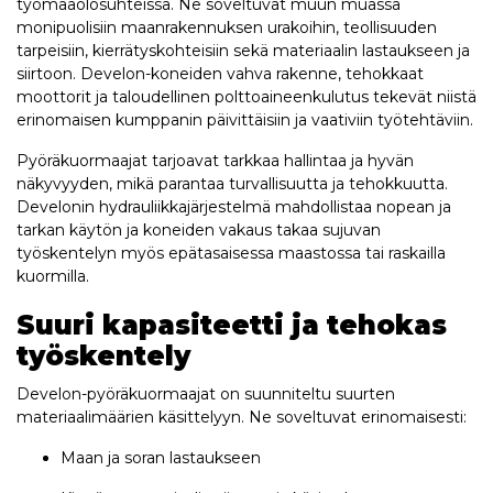
työmaaolosuhteissa. Ne soveltuvat muun muassa
monipuolisiin maanrakennuksen urakoihin, teollisuuden
tarpeisiin, kierrätyskohteisiin sekä materiaalin lastaukseen ja
siirtoon. Develon-koneiden vahva rakenne, tehokkaat
moottorit ja taloudellinen polttoaineenkulutus tekevät niistä
erinomaisen kumppanin päivittäisiin ja vaativiin työtehtäviin.
Pyöräkuormaajat tarjoavat tarkkaa hallintaa ja hyvän
näkyvyyden, mikä parantaa turvallisuutta ja tehokkuutta.
Develonin hydrauliikkajärjestelmä mahdollistaa nopean ja
tarkan käytön ja koneiden vakaus takaa sujuvan
työskentelyn myös epätasaisessa maastossa tai raskailla
kuormilla.
Suuri kapasiteetti ja tehokas
työskentely
Develon-pyöräkuormaajat on suunniteltu suurten
materiaalimäärien käsittelyyn. Ne soveltuvat erinomaisesti:
Maan ja soran lastaukseen