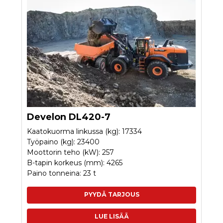
Develon DL420-7
Kaatokuorma linkussa (kg): 17334
Työpaino (kg): 23400
Moottorin teho (kW): 257
B-tapin korkeus (mm): 4265
Paino tonneina: 23 t
PYYDÄ TARJOUS
LUE LISÄÄ