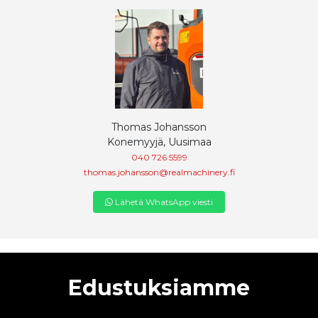
Thomas Johansson
Konemyyjä, Uusimaa
040 726 5599
thomas.johansson@realmachinery.fi
Lähetä WhatsApp viesti
Edustuksiamme