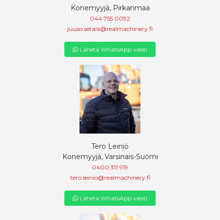
Konemyyjä, Pirkanmaa
044 755 0092
juuso.setala@realmachinery.fi
Lähetä WhatsApp viesti
Tero Leiniö
Konemyyjä, Varsinais-Suomi
0400 311 919
tero.leinio@realmachinery.fi
Lähetä WhatsApp viesti