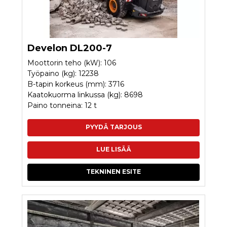
Develon DL200-7
Moottorin teho (kW): 106
Työpaino (kg): 12238
B-tapin korkeus (mm): 3716
Kaatokuorma linkussa (kg): 8698
Paino tonneina: 12 t
PYYDÄ TARJOUS
LUE LISÄÄ
TEKNINEN ESITE