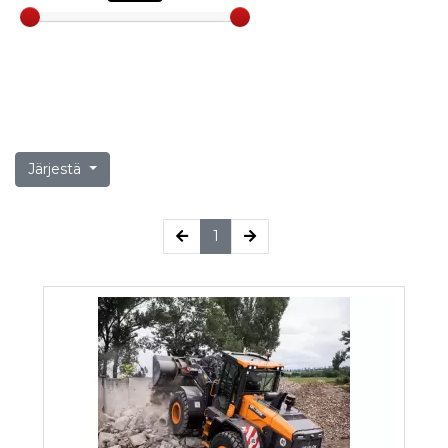
Järjestä
(current)
1