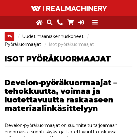
Uudet maanrakennuskoneet
Pyöräkuormaajat
Isot pyöräkuormaajat
ISOT PYÖRÄKUORMAAJAT
Develon-pyöräkuormaajat –
tehokkuutta, voimaa ja
luotettavuutta raskaaseen
materiaalinkäsittelyyn
Develon-pyöräkuormaajat on suunniteltu tarjoamaan
erinomaista suorituskykyä ja luotettavuutta raskaissa