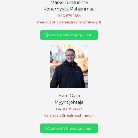
Marko Ristiluoma
Konemyyjä, Pohjanmaa
040 579 1654
marko.ristiluoma@realmachinery.fi
Lähetä WhatsApp viesti
Harri Ojala
Myyntijohtaja
0400 896 897
harri.ojala@realmachinery.fi
Lähetä WhatsApp viesti