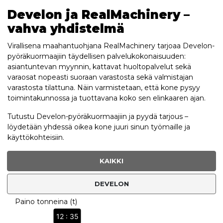
Develon ja RealMachinery –
vahva yhdistelmä
Virallisena maahantuohjana RealMachinery tarjoaa Develon-
pyöräkuormaajiin täydellisen palvelukokonaisuuden:
asiantuntevan myynnin, kattavat huoltopalvelut sekä
varaosat nopeasti suoraan varastosta sekä valmistajan
varastosta tilattuna. Näin varmistetaan, että kone pysyy
toimintakunnossa ja tuottavana koko sen elinkaaren ajan.
Tutustu Develon-pyöräkuormaajiin ja pyydä tarjous –
löydetään yhdessä oikea kone juuri sinun työmaille ja
käyttökohteisiin.
KAIKKI
DEVELON
Paino tonneina (t)
12 : 35