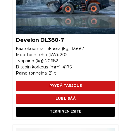
Develon DL380-7
Kaatokuorma linkussa (kg): 13882
Moottorin teho (kW): 202
Työpaino (kg): 20682
B-tapin korkeus (mm): 4175
Paino tonneina: 21 t
PYYDÄ TARJOUS
LUE LISÄÄ
TEKNINEN ESITE