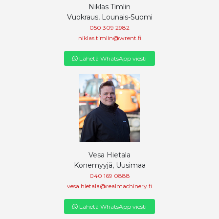
Niklas Timlin
Vuokraus, Lounais-Suomi
050 309 2982
niklas.timlin@wrent.fi
Lähetä WhatsApp viesti
Vesa Hietala
Konemyyjä, Uusimaa
040 169 0888
vesa.hietala@realmachinery.fi
Lähetä WhatsApp viesti