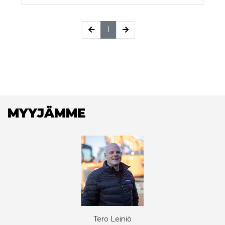
(current)
1
MYYJÄMME
Tero Leiniö