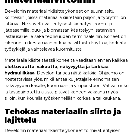
Develonin materiaalinkäsittelykoneet on suunniteltu
kohteisiin, joissa materiaalia siirretään paljon ja työrytmi on
jatkuva. Ne soveltuvat erityisesti kierrätys-, romu- ja
jäteasemille, puu- ja biomassan käsittelyyn, satamien
lastausalueille sekä teollisuuden terminaaleihin. Koneet on
rakennettu kestämään pitkää päivittäistä käyttöä, korkeita
työsyklejä ja vaihtelevaa kuormitusta.
Materiaalia käsiteltäessä koneelta vaaditaan ennen kaikkea
ulottuvuutta, vakautta, näkyvyyttä ja tarkkaa
hydrauliikkaa
. Develon tarjoaa näitä kaikkia. Ohjaamo on
nostettavissa ylös, mikä antaa kuljettajalle erinomaisen
näkyvyyden kasalle, kuormaan ja ympäristöön. Vahva runko
ja tasapainotettu alusta pitävät koneen vakaana myös
silloin, kun kouralla työskennellään korkealla tai kaukana.
Tehokas materiaalin siirto ja
lajittelu
Develonin materiaalinkäsittelykoneet toimivat erityisen