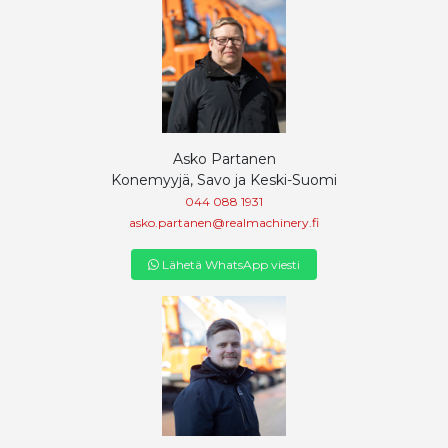
Asko Partanen
Konemyyjä, Savo ja Keski-Suomi
044 088 1931
asko.partanen@realmachinery.fi
Lähetä WhatsApp viesti