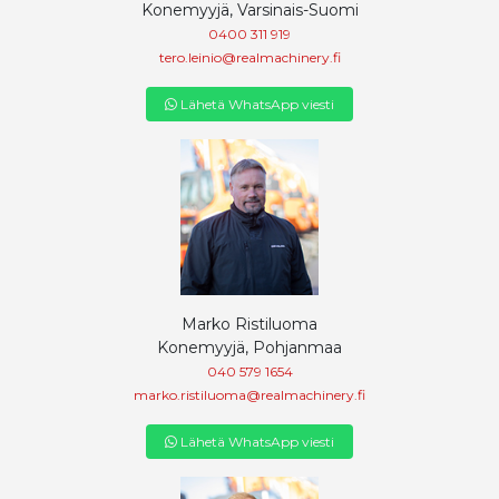
Konemyyjä, Varsinais-Suomi
0400 311 919
tero.leinio@realmachinery.fi
Lähetä WhatsApp viesti
Marko Ristiluoma
Konemyyjä, Pohjanmaa
040 579 1654
marko.ristiluoma@realmachinery.fi
Lähetä WhatsApp viesti