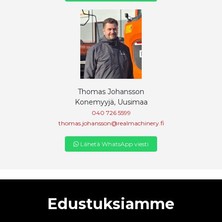
Thomas Johansson
Konemyyjä, Uusimaa
040 726 5599
thomas.johansson@realmachinery.fi
Lähetä WhatsApp viesti
Edustuksiamme