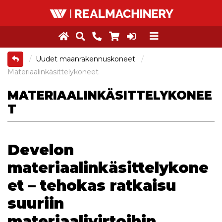
Uudet maanrakennuskoneet
Materiaalinkäsittelykoneet
MATERIAALINKÄSITTELYKONEE
T
Develon
materiaalinkäsittelykone
et – tehokas ratkaisu
suuriin
materiaalivirtoihin