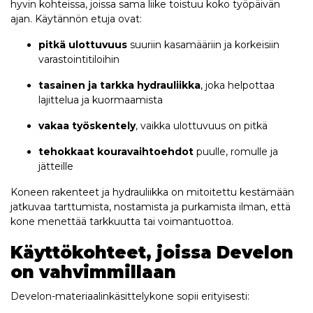
hyvin kohteissa, joissa sama liike toistuu koko työpäivän
ajan. Käytännön etuja ovat:
pitkä ulottuvuus
suuriin kasamääriin ja korkeisiin
varastointitiloihin
tasainen ja tarkka hydrauliikka
, joka helpottaa
lajittelua ja kuormaamista
vakaa työskentely
, vaikka ulottuvuus on pitkä
tehokkaat kouravaihtoehdot
puulle, romulle ja
jätteille
Koneen rakenteet ja hydrauliikka on mitoitettu kestämään
jatkuvaa tarttumista, nostamista ja purkamista ilman, että
kone menettää tarkkuutta tai voimantuottoa.
Käyttökohteet, joissa Develon
on vahvimmillaan
Develon-materiaalinkäsittelykone sopii erityisesti: