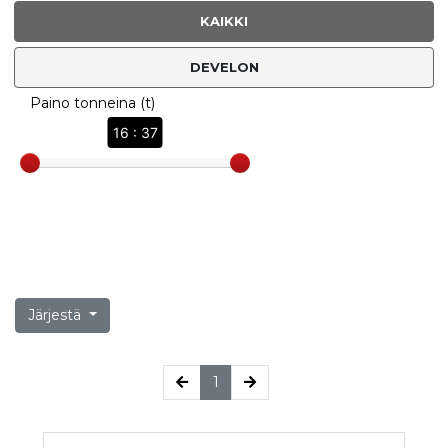
KAIKKI
DEVELON
Paino tonneina (t)
16 : 37
Järjestä
(current)
1