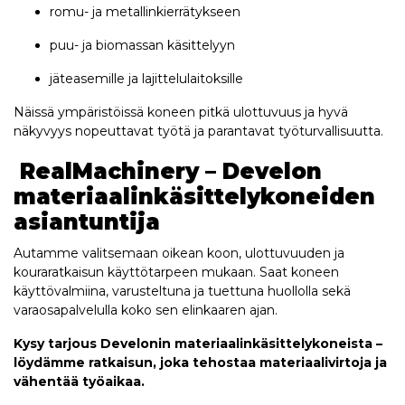
romu- ja metallinkierrätykseen
puu- ja biomassan käsittelyyn
jäteasemille ja lajittelulaitoksille
Näissä ympäristöissä koneen pitkä ulottuvuus ja hyvä
näkyvyys nopeuttavat työtä ja parantavat työturvallisuutta.
RealMachinery – Develon
materiaalinkäsittelykoneiden
asiantuntija
Autamme valitsemaan oikean koon, ulottuvuuden ja
kouraratkaisun käyttötarpeen mukaan. Saat koneen
käyttövalmiina, varusteltuna ja tuettuna huollolla sekä
varaosapalvelulla koko sen elinkaaren ajan.
Kysy tarjous Develonin materiaalinkäsittelykoneista –
löydämme ratkaisun, joka tehostaa materiaalivirtoja ja
vähentää työaikaa.