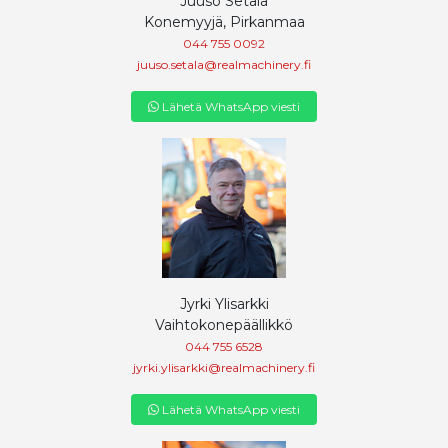
Juuso Setälä
Konemyyjä, Pirkanmaa
044 755 0092
juuso.setala@realmachinery.fi
Lähetä WhatsApp viesti
Jyrki Ylisarkki
Vaihtokonepäällikkö
044 755 6528
jyrki.ylisarkki@realmachinery.fi
Lähetä WhatsApp viesti