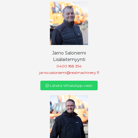
Jarno Saloniemi
Lisälaitemyynti
0400 188 354
jarno.saloniemi@realmachinery.fi
Lähetä WhatsApp viesti