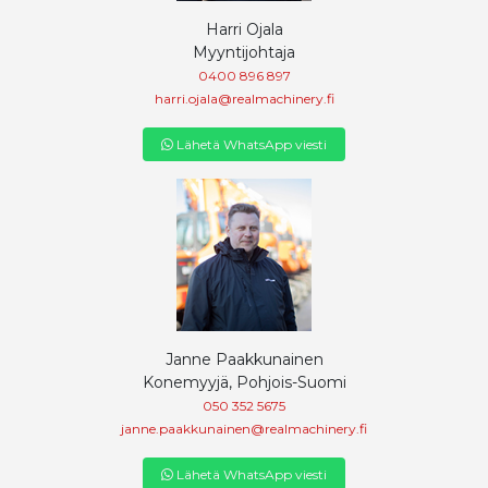
Harri Ojala
Myyntijohtaja
0400 896 897
harri.ojala@realmachinery.fi
Lähetä WhatsApp viesti
Janne Paakkunainen
Konemyyjä, Pohjois-Suomi
050 352 5675
janne.paakkunainen@realmachinery.fi
Lähetä WhatsApp viesti