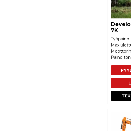
Develo
7K
Työpaino 
Max ulot
Moottorin
Paino tonn
PYY
L
TEK