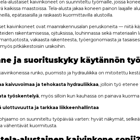
ela-alustaiset kaivinkoneet on suunniteltu työmaille, joissa kone
ä kaikissa maastoissa. Tela-alusta jakaa koneen painon laajalle al
lä, epätasaisilla ja raskaasti kuormittavilla alustoilla.
iset kaivinkoneet ovat maanrakennusalan peruskoneita — niitä kä
nteiden rakentamisessa, ojituksissa, louhinnassa sekä materiaalin
mantuotosta, vakaasta rakenteesta, työergonomiasta ja tasaisesta
yös pitkäkestoisiin urakoihin.
ne ja suorituskyky käytännön työ
aivinkoneissa runko, puomisto ja hydrauliikka on mitoitettu kest
a kaivuvoimaa ja tehokasta hydrauliikkaa
, jolloin työ etenee 
ata työskentelyä
, myös silloin kun kauhassa on painava kuorma
 ulottuvuutta ja tarkkaa liikkeenhallintaa
 ohjaamo on suunniteltu työpäivää varten: hyvät näkymät, selkeät h
ja vähentävät kuormitusta.
 tela-alustainen kaivinkone sopii