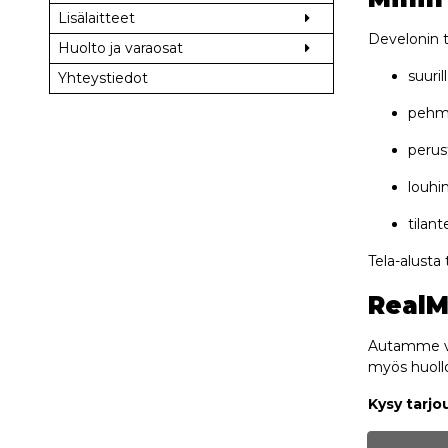
Lisälaitteet
Develonin t
Huolto ja varaosat
suuri
Yhteystiedot
pehmei
perus
louhi
tilan
Tela-alusta
RealM
Autamme va
myös huollo
Kysy tarjo