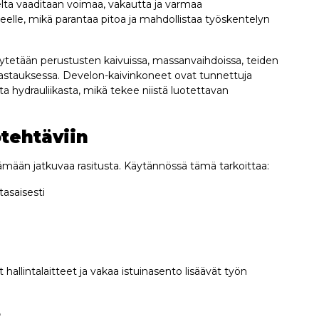
elta vaaditaan voimaa, vakautta ja varmaa
ueelle, mikä parantaa pitoa ja mahdollistaa työskentelyn
ytetään perustusten kaivuissa, massanvaihdoissa, teiden
 lastauksessa. Develon-kaivinkoneet ovat tunnettuja
 hydrauliikasta, mikä tekee niistä luotettavan
tehtäviin
ämään jatkuvaa rasitusta. Käytännössä tämä tarkoittaa:
tasaisesti
allintalaitteet ja vakaa istuinasento lisäävät työn
?