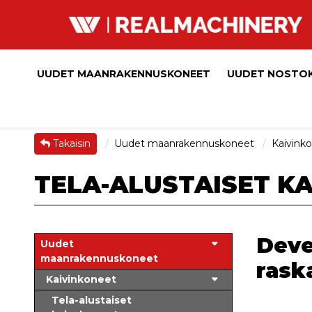
UUDET MAANRAKENNUSKONEET
UUDET NOSTO
Takaisin
Uudet maanrakennuskoneet
Kaivink
TELA-ALUSTAISET K
Deve
Uudet
maanrakennuskoneet
rask
Kaivinkoneet
Tela-alustaiset