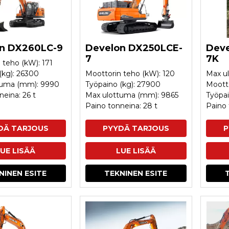
n DX260LC-9
Develon DX250LCE-
Deve
7
7K
 teho (kW): 171
(kg): 26300
Moottorin teho (kW): 120
Max u
tuma (mm): 9990
Työpaino (kg): 27900
Mootto
neina: 26 t
Max ulottuma (mm): 9865
Työpai
Paino tonneina: 28 t
Paino 
DÄ TARJOUS
PYYDÄ TARJOUS
P
UE LISÄÄ
LUE LISÄÄ
NINEN ESITE
TEKNINEN ESITE