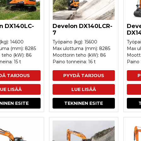
n DX140LC-
Develon DX140LCR-
Deve
7
DX1
(kg): 14600
Työpaino (kg): 15600
Työpai
tuma (mm): 8285
Max ulottuma (mm): 8285
Max u
 teho (kW): 86
Moottorin teho (kW): 86
Mootto
eina: 15 t
Paino tonneina: 16 t
Paino 
DÄ TARJOUS
PYYDÄ TARJOUS
P
UE LISÄÄ
LUE LISÄÄ
NINEN ESITE
TEKNINEN ESITE