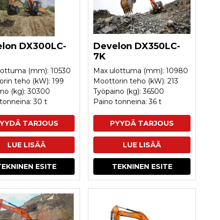
lon DX300LC-
Develon DX350LC-
7K
lottuma (mm): 10530
Max ulottuma (mm): 10980
rin teho (kW): 199
Moottorin teho (kW): 213
no (kg): 30300
Työpaino (kg): 36500
tonneina: 30 t
Paino tonneina: 36 t
YYDÄ TARJOUS
PYYDÄ TARJOUS
LUE LISÄÄ
LUE LISÄÄ
TEKNINEN ESITE
TEKNINEN ESITE