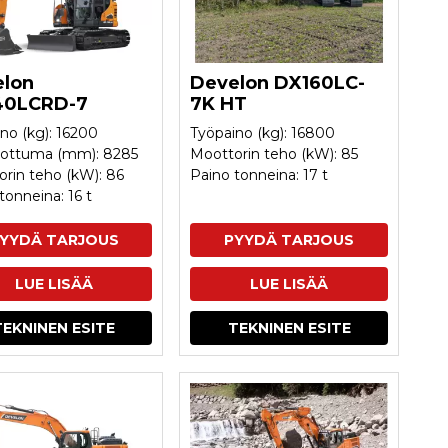
lon
Develon DX160LC-
40LCRD-7
7K HT
no (kg): 16200
Työpaino (kg): 16800
lottuma (mm): 8285
Moottorin teho (kW): 85
rin teho (kW): 86
Paino tonneina: 17 t
tonneina: 16 t
YYDÄ TARJOUS
PYYDÄ TARJOUS
LUE LISÄÄ
LUE LISÄÄ
TEKNINEN ESITE
TEKNINEN ESITE