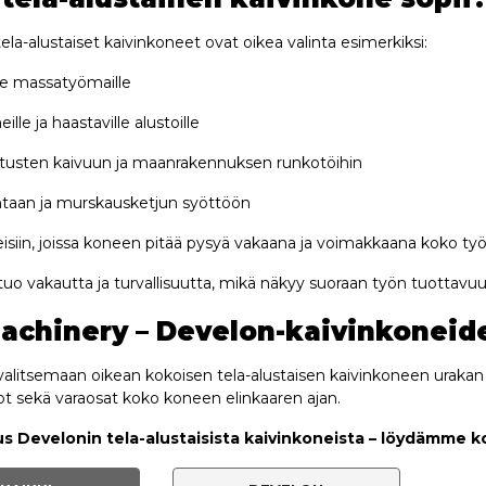
ela-alustaiset kaivinkoneet ovat oikea valinta esimerkiksi:
lle massatyömaille
lle ja haastaville alustoille
tusten kaivuun ja maanrakennuksen runkotöihin
ntaan ja murskausketjun syöttöön
teisiin, joissa koneen pitää pysyä vakaana ja voimakkaana koko työ
 tuo vakautta ja turvallisuutta, mikä näkyy suoraan työn tuottavu
achinery – Develon-kaivinkoneide
litsemaan oikean kokoisen tela-alustaisen kaivinkoneen urakan
t sekä varaosat koko koneen elinkaaren ajan.
us Develonin tela-alustaisista kaivinkoneista – löydämme kon