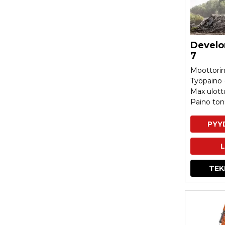
Develo
7
Moottorin
Työpaino 
Max ulot
Paino ton
PYY
L
TEK