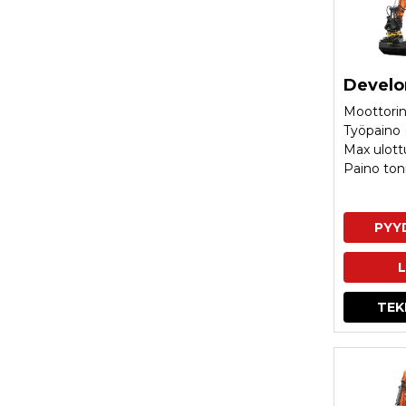
Develo
Moottorin
Työpaino 
Max ulot
Paino ton
PYY
L
TEK