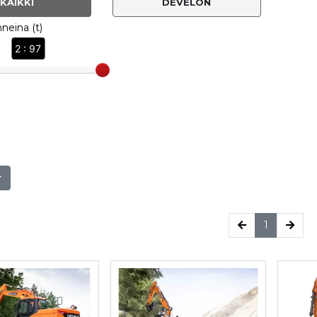
KAIKKI
DEVELON
neina (t)
2 : 97
(current)
1