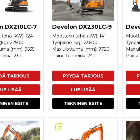
n DX210LC-7
Develon DX230LC-9
Deve
 teho (kW): 124
Moottorin teho (kW): 141
Mootto
(kg): 22500
Työpaino (kg): 23600
Työpai
tuma (mm): 9535
Max ulottuma (mm): 9720
Max u
neina: 23 t
Paino tonneina: 24 t
Paino 
DÄ TARJOUS
PYYDÄ TARJOUS
P
UE LISÄÄ
LUE LISÄÄ
NINEN ESITE
TEKNINEN ESITE