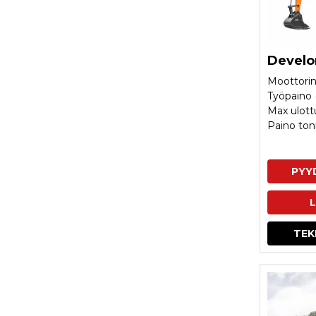
Develo
Moottorin
Työpaino 
Max ulot
Paino ton
PYY
L
TEK