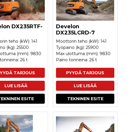
lon DX235RTF-
Develon
DX235LCRD-7
rin teho (kW): 141
Moottorin teho (kW): 141
no (kg): 25500
Työpaino (kg): 25900
lottuma (mm): 9830
Max ulottuma (mm): 9830
tonneina: 26 t
Paino tonneina: 26 t
YYDÄ TARJOUS
PYYDÄ TARJOUS
LUE LISÄÄ
LUE LISÄÄ
TEKNINEN ESITE
TEKNINEN ESITE