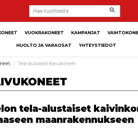
KONEET
VUOKRAKONEET
KAMPANJAT
VAIHTOKON
HUOLTO JA VARAOSAT
YHTEYSTIEDOT
oneet
Tela-alustaiset kaivukoneet
AIVUKONEET
lon tela-alustaiset kaivinko
aaseen maanrakennukseen