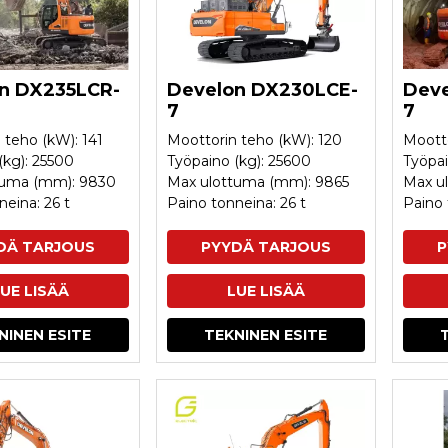
n DX235LCR-
Develon DX230LCE-
Deve
7
7
 teho (kW): 141
Moottorin teho (kW): 120
Mootto
(kg): 25500
Työpaino (kg): 25600
Työpai
tuma (mm): 9830
Max ulottuma (mm): 9865
Max u
neina: 26 t
Paino tonneina: 26 t
Paino 
DÄ TARJOUS
PYYDÄ TARJOUS
P
UE LISÄÄ
LUE LISÄÄ
NINEN ESITE
TEKNINEN ESITE