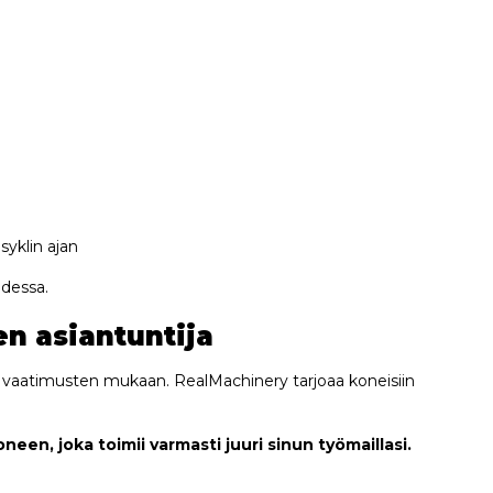
syklin ajan
udessa.
n asiantuntija
 vaatimusten mukaan. RealMachinery tarjoaa koneisiin
een, joka toimii varmasti juuri sinun työmaillasi.