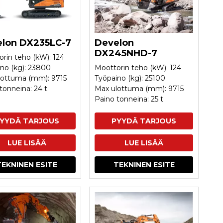
lon DX235LC-7
Develon
DX245NHD-7
rin teho (kW): 124
no (kg): 23800
Moottorin teho (kW): 124
lottuma (mm): 9715
Työpaino (kg): 25100
tonneina: 24 t
Max ulottuma (mm): 9715
Paino tonneina: 25 t
YYDÄ TARJOUS
PYYDÄ TARJOUS
LUE LISÄÄ
LUE LISÄÄ
TEKNINEN ESITE
TEKNINEN ESITE