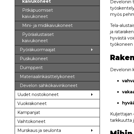
kaivukoneet
Develonin t
työskentely
Pitkäpuomiset
myös pehmeil
kaivukoneet
Mini- ja midikaivukoneet
Tela-alusta
ja ratarake
Pyöräalustaiset
hyvästä voi
kaivukoneet
työkoneen m
Pyöräkuormaajat
Raken
Puskukoneet
Dumpperit
Develonin k
Materiaalinkäsittelykoneet
vahva
Develon sähkökaivinkoneet
vaka
Uudet nostokoneet
hyvää
Vuokrakoneet
Kampanjat
Kuljettajan
tarkkuutta 
Vaihtokoneet
Murskaus ja seulonta
Mihin