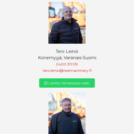
Tero Leiniö
Konemyyjä, Varsinais-Suomi
0400 311 919
tero.leinio@realmachinery.fi
Lähetä WhatsApp viesti