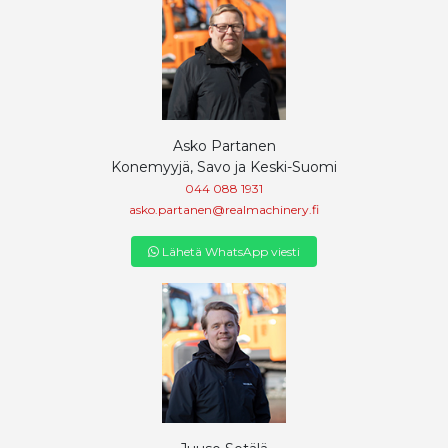
Asko Partanen
Konemyyjä, Savo ja Keski-Suomi
044 088 1931
asko.partanen@realmachinery.fi
Lähetä WhatsApp viesti