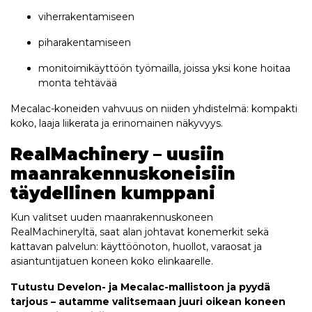
viherrakentamiseen
piharakentamiseen
monitoimikäyttöön työmailla, joissa yksi kone hoitaa
monta tehtävää
Mecalac-koneiden vahvuus on niiden yhdistelmä: kompakti
koko, laaja liikerata ja erinomainen näkyvyys.
RealMachinery – uusiin
maanrakennuskoneisiin
täydellinen kumppani
Kun valitset uuden maanrakennuskoneen
RealMachineryltä, saat alan johtavat konemerkit sekä
kattavan palvelun: käyttöönoton, huollot, varaosat ja
asiantuntijatuen koneen koko elinkaarelle.
Tutustu Develon- ja Mecalac-mallistoon ja pyydä
tarjous – autamme valitsemaan juuri oikean koneen