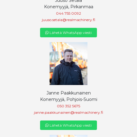
Juuso Setälä
Konemyyjä, Pirkanmaa
044 755 0092
juuso.setala@realmachinery.fi
Lähetä WhatsApp viesti
Janne Paakkunainen
Konemyyjä, Pohjois-Suomi
050 352 5675
janne.paakkunainen@realmachinery.fi
Lähetä WhatsApp viesti