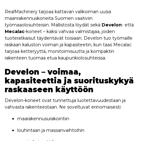
RealMachinery tarjoaa kattavan valikoiman uusia
maanrakennuskoneita Suomen vaativiin
työmaaolosuhteisiin. Mallistosta löydät sekä
Develon
- että
Mecalac
-koneet – kaksi vahvaa valmistajaa, joiden
tuoteratkaisut täydentävät toisiaan. Develon tuo työmaille
raskaan kaluston voiman ja kapasiteetin, kun taas Mecalac
tarjoaa ketteryyttä, monitoimisuutta ja kompaktin
rakenteen tuomaa etua kaupunkiolosuhteissa.
Develon – voimaa,
kapasiteettia ja suorituskykyä
raskaaseen käyttöön
Develon-koneet ovat tunnettuja luotettavuudestaan ja
vahvasta rakenteestaan. Ne soveltuvat erinomaisesti:
maarakennusurakointiin
louhintaan ja massanvaihtoihin