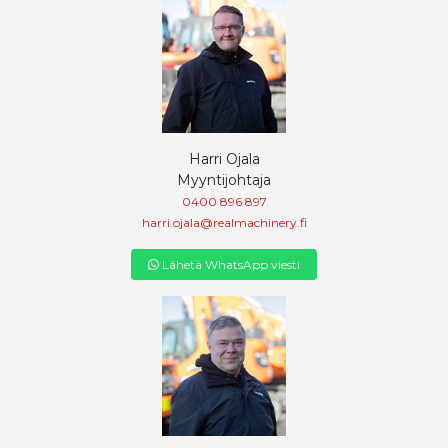
Harri Ojala
Myyntijohtaja
0400 896 897
harri.ojala@realmachinery.fi
Lähetä WhatsApp viesti