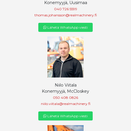
Konemyyjä, Uusimaa
040 726 5599
thomas.johansson@realmachinery.fi
Lähetä WhatsApp viesti
Niilo Viitala
Konemyyjä, McCloskey
050 408 0826
niilo.viitala@realmachinery.fi
Lähetä WhatsApp viesti