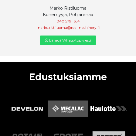
Marko Ristiluoma
Konemyyjä, Pohjanmaa
040 579 1654
marko.ristiluoma@realmachinery.fi
Lähetä WhatsApp viesti
Edustuksiamme