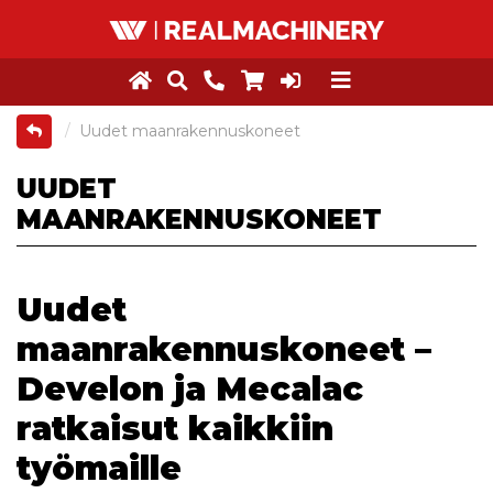
Uudet maanrakennuskoneet
UUDET
MAANRAKENNUSKONEET
Uudet
maanrakennuskoneet –
Develon ja Mecalac
ratkaisut kaikkiin
työmaille