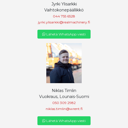
Jyrki Ylisarkki
Vaihtokonepäällikkö
044 755 6528
jyrki.ylisarkki@realmachinery.fi
Lähetä WhatsApp viesti
Niklas Timlin
Vuokraus, Lounais-Suomi
050 309 2982
niklas.timlin@wrent.fi
Lähetä WhatsApp viesti