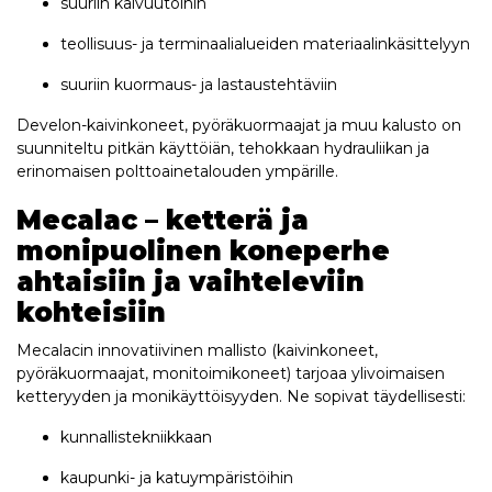
suuriin kaivuutöihin
teollisuus- ja terminaalialueiden materiaalinkäsittelyyn
suuriin kuormaus- ja lastaustehtäviin
Develon-kaivinkoneet, pyöräkuormaajat ja muu kalusto on
suunniteltu pitkän käyttöiän, tehokkaan hydrauliikan ja
erinomaisen polttoainetalouden ympärille.
Mecalac – ketterä ja
monipuolinen koneperhe
ahtaisiin ja vaihteleviin
kohteisiin
Mecalacin innovatiivinen mallisto (kaivinkoneet,
pyöräkuormaajat, monitoimikoneet) tarjoaa ylivoimaisen
ketteryyden ja monikäyttöisyyden. Ne sopivat täydellisesti:
kunnallistekniikkaan
kaupunki- ja katuympäristöihin