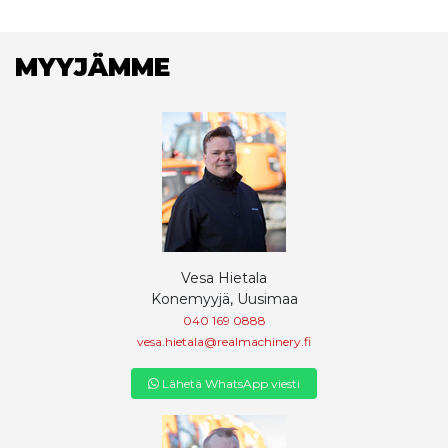
MYYJÄMME
Vesa Hietala
Konemyyjä, Uusimaa
040 169 0888
vesa.hietala@realmachinery.fi
Lähetä WhatsApp viesti