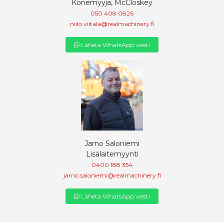
Konemyyjä, McCloskey
050 408 0826
niilo.viitala@realmachinery.fi
Lähetä WhatsApp viesti
Jarno Saloniemi
Lisälaitemyynti
0400 188 354
jarno.saloniemi@realmachinery.fi
Lähetä WhatsApp viesti