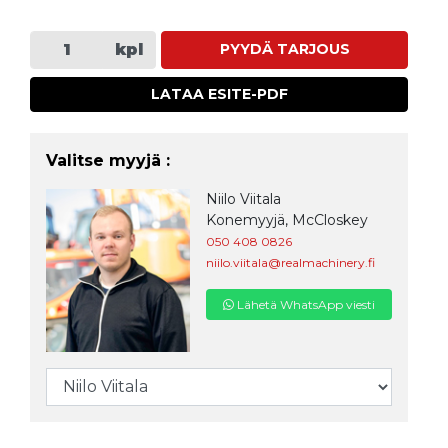
kpl
PYYDÄ TARJOUS
LATAA ESITE-PDF
Valitse myyjä :
Niilo Viitala
Konemyyjä, McCloskey
050 408 0826
niilo.viitala@realmachinery.fi
Lähetä WhatsApp viesti