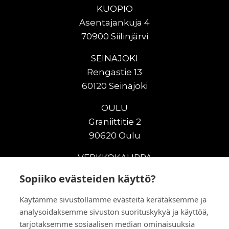
KUOPIO
Asentajankuja 4
70900 Siilinjärvi
SEINÄJOKI
Rengastie 13
60120 Seinäjoki
OULU
Graniittitie 2
90620 Oulu
VERKKOKAUPPA
Sopiiko evästeiden käyttö?
Uudet maanrakennuskoneet
Uudet nostokoneet
Käytämme sivustollamme evästeitä kerätäksemme ja
Vuokrakoneet
analysoidaksemme sivuston suorituskykyä ja käyttöä,
Kampanjat
tarjotaksemme sosiaalisen median ominaisuuksia