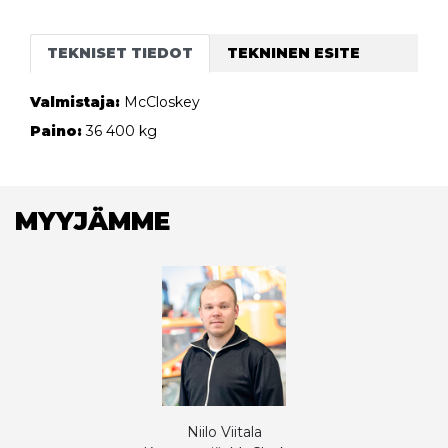
TEKNISET TIEDOT
TEKNINEN ESITE
Valmistaja:
McCloskey
Paino:
36 400 kg
MYYJÄMME
Niilo Viitala