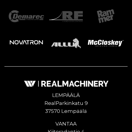
LEMPÄÄLÄ
RealParkinkatu 9
37570 Lempäälä
VANTAA
Kiitoradantie 4