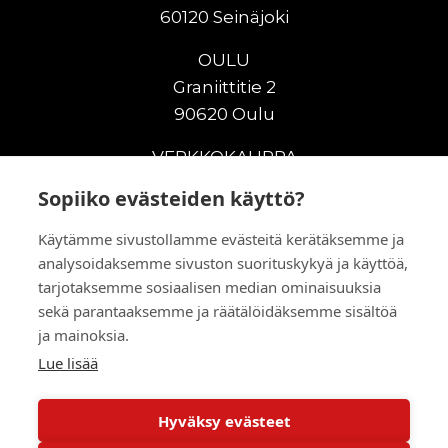
60120 Seinäjoki
OULU
Graniittitie 2
90620 Oulu
VERKKOKAUPPA
Sopiiko evästeiden käyttö?
Uudet maanrakennuskoneet
Uudet nostokoneet
Käytämme sivustollamme evästeitä kerätäksemme ja
Vuokrakoneet
analysoidaksemme sivuston suorituskykyä ja käyttöä,
Kampanjat
tarjotaksemme sosiaalisen median ominaisuuksia
Vaihtokoneet
sekä parantaaksemme ja räätälöidäksemme sisältöä
Murskaus ja seulonta
ja mainoksia.
Lisälaitteet
Lue lisää
Huolto ja varaosat
Hyväksy evästeet
© 2026 RealMachinery Oy