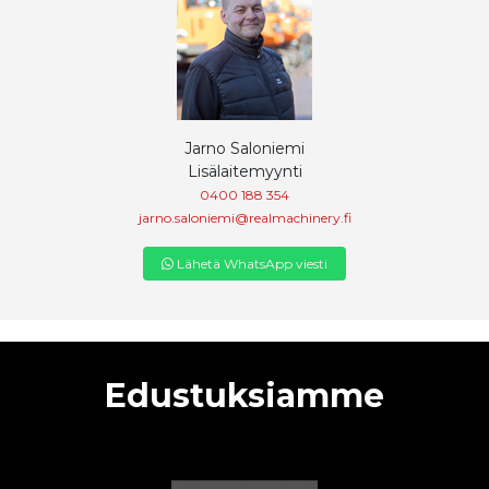
Jarno Saloniemi
Lisälaitemyynti
0400 188 354
jarno.saloniemi@realmachinery.fi
Lähetä WhatsApp viesti
Edustuksiamme