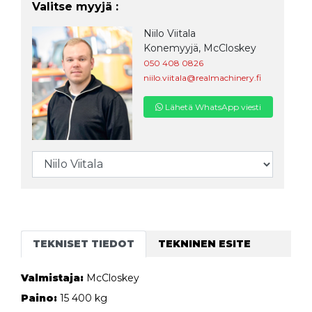
Valitse myyjä :
Niilo Viitala
Konemyyjä, McCloskey
050 408 0826
niilo.viitala@realmachinery.fi
Lähetä WhatsApp viesti
TEKNISET TIEDOT
TEKNINEN ESITE
Valmistaja:
McCloskey
Paino:
15 400 kg