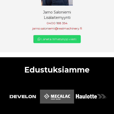
Jarno Saloniemi
Lisälaitemyynti
0400 188 354
jarno.saloniemi@realmachinery.fi
Lähetä WhatsApp viesti
Edustuksiamme