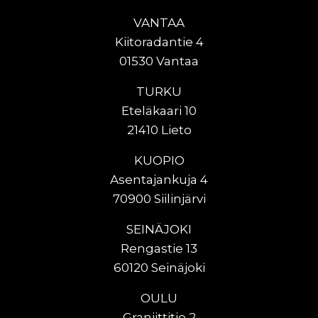
VANTAA
Kiitoradantie 4
01530 Vantaa
TURKU
Eteläkaari 10
21410 Lieto
KUOPIO
Asentajankuja 4
70900 Siilinjärvi
SEINÄJOKI
Rengastie 13
60120 Seinäjoki
OULU
Graniittitie 2