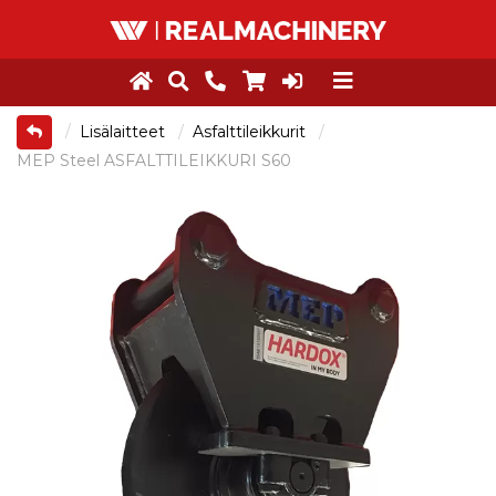
Lisälaitteet
Asfalttileikkurit
MEP Steel ASFALTTILEIKKURI S60