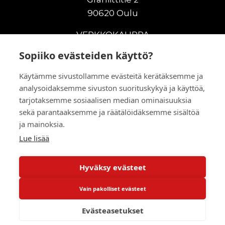
90620 Oulu
VERKKOKAUPPA
Sopiiko evästeiden käyttö?
Uudet maanrakennuskoneet
Uudet nostokoneet
Käytämme sivustollamme evästeitä kerätäksemme ja
Vuokrakoneet
analysoidaksemme sivuston suorituskykyä ja käyttöä,
Kampanjat
tarjotaksemme sosiaalisen median ominaisuuksia
Vaihtokoneet
sekä parantaaksemme ja räätälöidäksemme sisältöä
Murskaus ja seulonta
ja mainoksia.
Lisälaitteet
Lue lisää
Huolto ja varaosat
Hyväksy evästeet
© 2026 RealMachinery Oy
Vain pakolliset evästeet
Powered by
Evästeasetukset