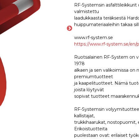
RF-Systemsin asfalttileikkurit 
valmistettu
laadukkaasta teräksestä Hardox
huippumateriaaleihin takaa sill
www.rf-system.se
https://www.rf-system.se/en/p
Ruotsalainen RF-System on valm
1978
alkaen ja sen valikoimissa on 
premiumtuotteet
ja kaapelituotteet. Nämä tuoter
joista löytyvät
sopivat tuotteet maarakennuks
RF-Systemsin volyymituotteet k
kallistajat,
trukkihaarukat, nostopuomit, en
Erikoistuotteita
puolestaan ovat: erilaiset työk