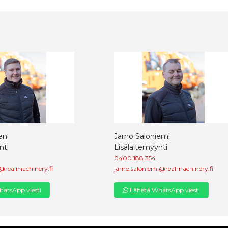
en
Jarno Saloniemi
nti
Lisälaitemyynti
0400 188 354
@realmachinery.fi
jarno.saloniemi@realmachinery.fi
atsApp viesti
Lähetä WhatsApp viesti