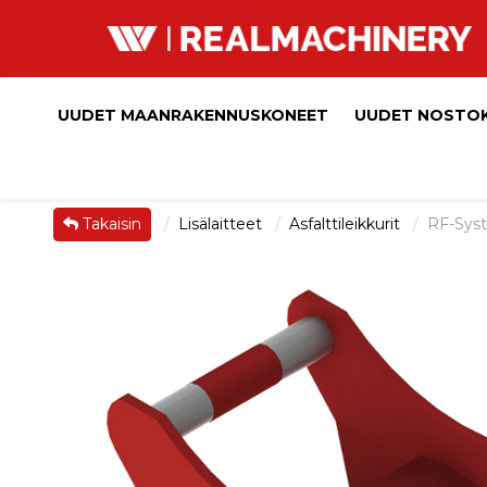
UUDET MAANRAKENNUSKONEET
UUDET NOSTO
Takaisin
Lisälaitteet
Asfalttileikkurit
RF-Sys