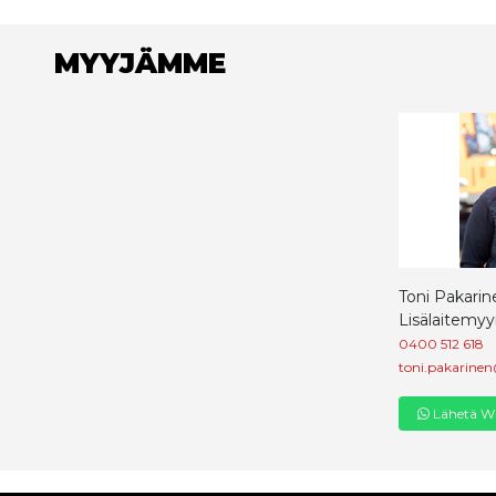
MYYJÄMME
Toni Pakarin
Lisälaitemyy
0400 512 618
toni.pakarinen
Lähetä Wh