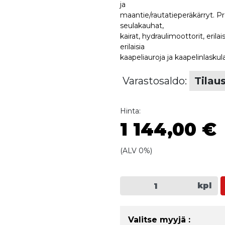
ja
maantie/rautatieperäkärryt. Pre
seulakauhat,
kairat, hydraulimoottorit, erila
erilaisia
kaapeliauroja ja kaapelinlaskula
Varastosaldo:
Tilau
Hinta:
1 144,00 €
(ALV 0%)
kpl
Valitse myyjä :