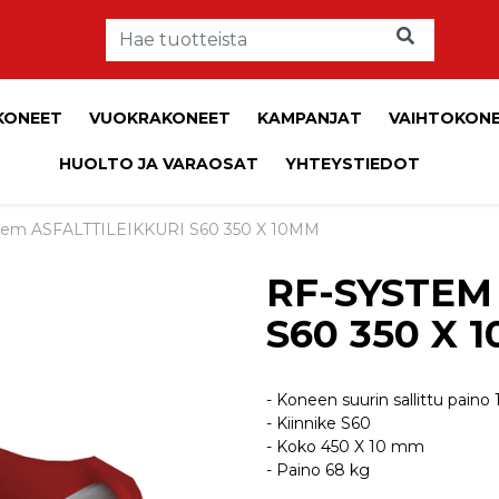
KONEET
VUOKRAKONEET
KAMPANJAT
VAIHTOKON
HUOLTO JA VARAOSAT
YHTEYSTIEDOT
tem ASFALTTILEIKKURI S60 350 X 10MM
RF-SYSTEM
S60 350 X 
- Koneen suurin sallittu paino 
- Kiinnike S60
- Koko 450 X 10 mm
- Paino 68 kg