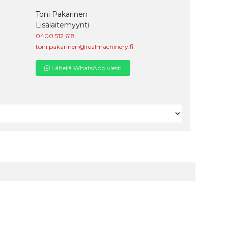
Toni Pakarinen
Lisälaitemyynti
0400 512 618
toni.pakarinen@realmachinery.fi
Lähetä WhatsApp viesti