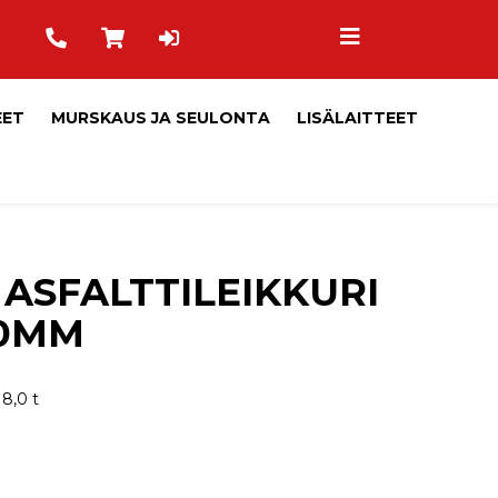
EET
MURSKAUS JA SEULONTA
LISÄLAITTEET
 ASFALTTILEIKKURI
10MM
18,0 t