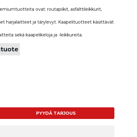
miumtuotteita ovat: routapiikit, asfalttileikkurit,
iset harjalaitteet ja tärylevyt. Kaapelituotteet käsittävät
itteita sekä kaapelikeloja ja -leikkureita.
stuote
PYYDÄ TARJOUS