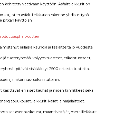
on kehitetty vaativaan käyttöön. Asfalttileikkurit on
ista, joten asfalttileikkurien rakenne yhdistettynä
e pitkän käyttöiän.
roduct/asphalt-cutter/
istanut erilaisia kauhoja ja lisälaitteita jo vuodesta
neljä tuoteryhmää: volyymituotteet, erikoistuotteet,
yhmät pitävät sisällään yli 2500 erilaista tuotetta,
een ja rakennus- sekä ratatöihin.
äsittävät erilaiset kauhat ja niiden kiinnikkeet sekä
ergiapuukourat, leikkurit, kairat ja harjalaitteet.
ohtaiset asennuskourat, maantiivistäjät, metallileikkurit