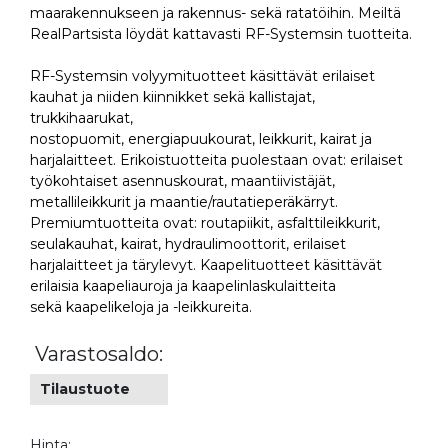
maarakennukseen ja rakennus- sekä ratatöihin. Meiltä
RealPartsista löydät kattavasti RF-Systemsin tuotteita.
RF-Systemsin volyymituotteet käsittävät erilaiset
kauhat ja niiden kiinnikket sekä kallistajat,
trukkihaarukat,
nostopuomit, energiapuukourat, leikkurit, kairat ja
harjalaitteet. Erikoistuotteita puolestaan ovat: erilaiset
työkohtaiset asennuskourat, maantiivistäjät,
metallileikkurit ja maantie/rautatieperäkärryt.
Premiumtuotteita ovat: routapiikit, asfalttileikkurit,
seulakauhat, kairat, hydraulimoottorit, erilaiset
harjalaitteet ja tärylevyt. Kaapelituotteet käsittävät
erilaisia kaapeliauroja ja kaapelinlaskulaitteita
sekä kaapelikeloja ja -leikkureita.
Varastosaldo:
Tilaustuote
Hinta: