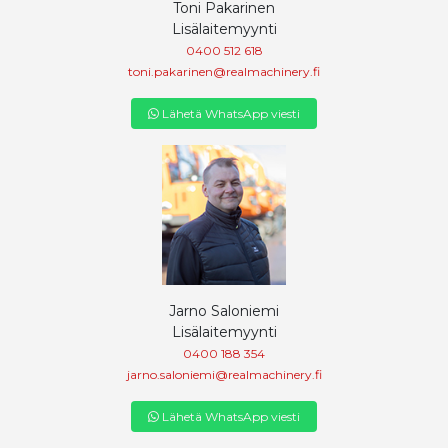
Toni Pakarinen
Lisälaitemyynti
0400 512 618
toni.pakarinen@realmachinery.fi
Lähetä WhatsApp viesti
Jarno Saloniemi
Lisälaitemyynti
0400 188 354
jarno.saloniemi@realmachinery.fi
Lähetä WhatsApp viesti