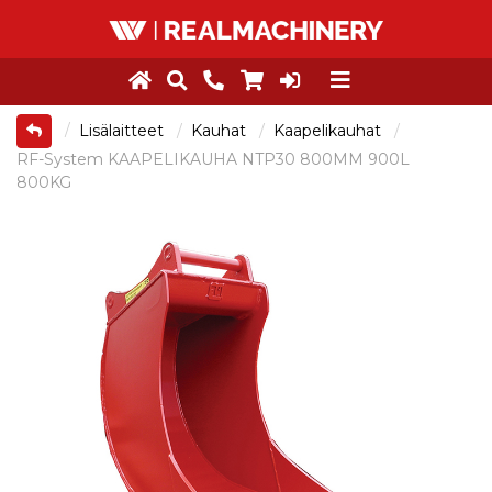
Lisälaitteet
Kauhat
Kaapelikauhat
RF-System KAAPELIKAUHA NTP30 800MM 900L
800KG