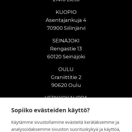
KUOPIO
Asentajankuja 4
70900 Siilinjärvi
SEINÄJOKI
Rengastie 13
60120 Seinäjoki
OULU
Graniittitie 2
90620 Oulu
VERKKOKAUPPA
Sopiiko evästeiden käyttö?
Uudet maanrakennuskoneet
Uudet nostokoneet
Käytämme sivustollamme evästeitä kerätäksemme ja
Vuokrakoneet
analysoidaksemme sivuston suorituskykyä ja käyttöä,