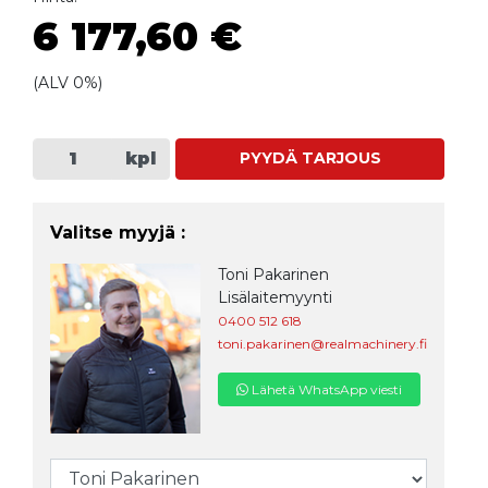
6 177,60 €
(ALV 0%)
kpl
PYYDÄ TARJOUS
Valitse myyjä :
Toni Pakarinen
Lisälaitemyynti
0400 512 618
toni.pakarinen@realmachinery.fi
Lähetä WhatsApp viesti