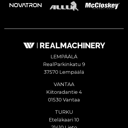
LEMPÄÄLÄ
RealParkinkatu 9
37570 Lempäälä
VANTAA
Kiitoradantie 4
01530 Vantaa
TURKU
Eteläkaari 10
21410 Lieto