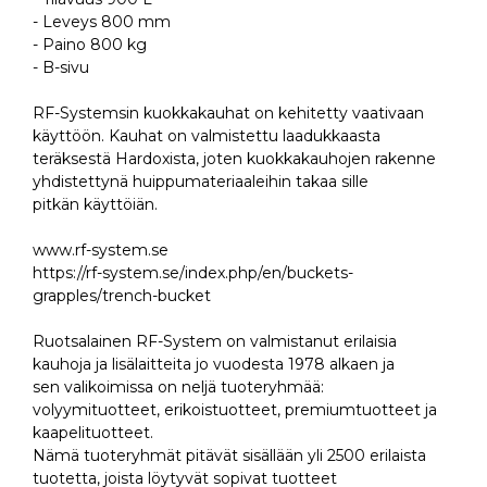
- Leveys 800 mm
- Paino 800 kg
- B-sivu
RF-Systemsin kuokkakauhat on kehitetty vaativaan
käyttöön. Kauhat on valmistettu laadukkaasta
teräksestä Hardoxista, joten kuokkakauhojen rakenne
yhdistettynä huippumateriaaleihin takaa sille
pitkän käyttöiän.
www.rf-system.se
https://rf-system.se/index.php/en/buckets-
grapples/trench-bucket
Ruotsalainen RF-System on valmistanut erilaisia
kauhoja ja lisälaitteita jo vuodesta 1978 alkaen ja
sen valikoimissa on neljä tuoteryhmää:
volyymituotteet, erikoistuotteet, premiumtuotteet ja
kaapelituotteet.
Nämä tuoteryhmät pitävät sisällään yli 2500 erilaista
tuotetta, joista löytyvät sopivat tuotteet