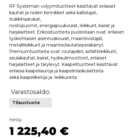
RF-Systemsin volyymituotteet käsittävät erilaiset
kauhat ja niiden kiinnikket sekä kallistajat,
trukkihaarukat,
nostopuomit, energiapuukourat, leikkurit, kairat ja
harjalaitteet. Erikoistuotteita puolestaan ovat: erilaiset
työkohtaiset asennuskourat, maantiivistäjät,
metallileikkurit ja maantie/rautatieperäkärryt.
Premiumtuotteita ovat: routapiikit, asfalttileikkurit,
seulakauhat, kairat, hydraulimoottorit, erilaiset
harjalaitteet ja tärylevyt. Kaapelituotteet käsittävät
erilaisia kaapeliauroja ja kaapelinlaskulaitteita
sekä kaapelikeloja ja -leikkureita.
Varastosaldo:
Tilaustuote
Hinta:
1 225,40 €