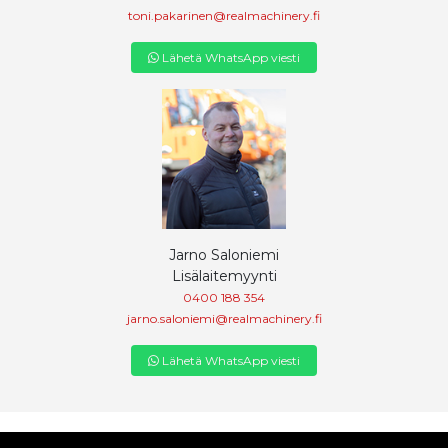
toni.pakarinen@realmachinery.fi
Lähetä WhatsApp viesti
Jarno Saloniemi
Lisälaitemyynti
0400 188 354
jarno.saloniemi@realmachinery.fi
Lähetä WhatsApp viesti