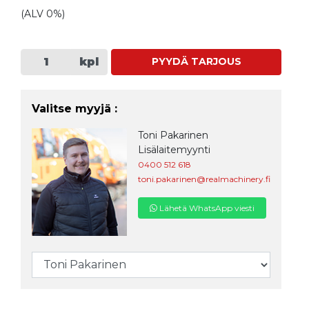
(ALV 0%)
kpl
PYYDÄ TARJOUS
Valitse myyjä :
Toni Pakarinen
Lisälaitemyynti
0400 512 618
toni.pakarinen@realmachinery.fi
Lähetä WhatsApp viesti