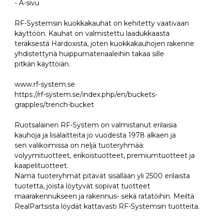
- A-sivu
RF-Systemsin kuokkakauhat on kehitetty vaativaan
käyttöön. Kauhat on valmistettu laadukkaasta
teräksestä Hardoxista, joten kuokkakauhojen rakenne
yhdistettynä huippumateriaaleihin takaa sille
pitkän käyttöiän.
www.rf-system.se
https://rf-system.se/index.php/en/buckets-
grapples/trench-bucket
Ruotsalainen RF-System on valmistanut erilaisia
kauhoja ja lisälaitteita jo vuodesta 1978 alkaen ja
sen valikoimissa on neljä tuoteryhmää:
volyymituotteet, erikoistuotteet, premiumtuotteet ja
kaapelituotteet.
Nämä tuoteryhmät pitävät sisällään yli 2500 erilaista
tuotetta, joista löytyvät sopivat tuotteet
maarakennukseen ja rakennus- sekä ratatöihin. Meiltä
RealPartsista löydät kattavasti RF-Systemsin tuotteita.