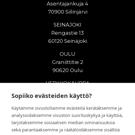
Asentajankuja 4
70900 Siilinjärvi
SEINÄJOKI
Rengastie 13
60120 Seinäjoki
OULU
Graniittitie 2
90620 Oulu
VERKKOKAUPPA
Sopiiko evästeiden käyttö?
Uudet maanrakennuskoneet
Uudet nostokoneet
Käytämme sivustollamme evästeitä kerätäksemme ja
Vuokrakoneet
analysoidaksemme sivuston suorituskykyä ja käyttöä,
Kampanjat
tarjotaksemme sosiaalisen median ominaisuuksia
Vaihtokoneet
sekä parantaaksemme ja räätälöidäksemme sisältöä