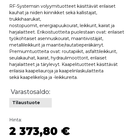
RF-Systemsin volyymituotteet käsittävät erilaiset
kauhat ja niiden kiinnikket sekä kallistajat,
trukkihaarukat,
nostopuomit, energiapuukourat, leikkurit, kairat ja
harjalaitteet. Erikoistuotteita puolestaan ovat: erilaiset
työkohtaiset asennuskourat, maantiivistäjät,
metallileikkurit ja maantie/rautatieperäkärryt.
Premiumtuotteita ovat: routapiikit, asfalttileikkurit,
seulakauhat, kairat, hydraulimoottorit, erilaiset
harjalaitteet ja tärylevyt. Kaapelituotteet käsittävät
erilaisia kaapeliauroja ja kaapelinlaskulaitteita
sekä kaapelikeloja ja -leikkureita.
Varastosaldo:
Tilaustuote
Hinta:
2 373,80 €