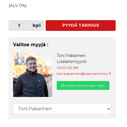
(ALV 0%)
kpl
PYYDÄ TARJOUS
Valitse myyjä :
Toni Pakarinen
Lisälaitemyynti
0400 512 618
toni.pakarinen@realmachinery.fi
Lähetä WhatsApp viesti