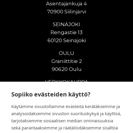
Asentajankuja 4
70900 Siilinjärvi
SEINÄJOKI
Rengastie 13
60120 Seinäjoki
OULU
Graniittitie 2
90620 Oulu
VERKKOKAUPPA
Sopiiko evästeiden käyttö?
Uudet maanrakennuskoneet
Uudet nostokoneet
Käytämme sivustollamme evästeitä kerätäksemme ja
Vuokrakoneet
analysoidaksemme sivuston suorituskykyä ja käyttöä,
Kampanjat
tarjotaksemme sosiaalisen median ominaisuuksia
Vaihtokoneet
sekä parantaaksemme ja räätälöidäksemme sisältöä