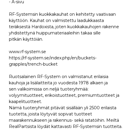
- A-sivu
RF-Systemsin kuokkakauhat on kehitetty vaativaan
käyttöön. Kauhat on valmistettu laadukkaasta
teräksestä Hardoxista, joten kuokkakauhojen rakenne
yhdistettynä huippumateriaaleihin takaa sille
pitkän käyttöiän.
www.rf-system.se
https://rf-system.se/index.php/en/buckets-
grapples/trench-bucket
Ruotsalainen RF-System on valmistanut erilaisia
kauhoja ja lisälaitteita jo vuodesta 1978 alkaen ja
sen valikoimissa on neljä tuoteryhmää:
volyymituotteet, erikoistuotteet, premiumtuotteet ja
kaapelituotteet.
Nämä tuoteryhmät pitävät sisällään yli 2500 erilaista
tuotetta, joista löytyvät sopivat tuotteet
maarakennukseen ja rakennus- sekä ratatöihin. Meiltä
RealPartsista löydät kattavasti RF-Systemsin tuotteita.