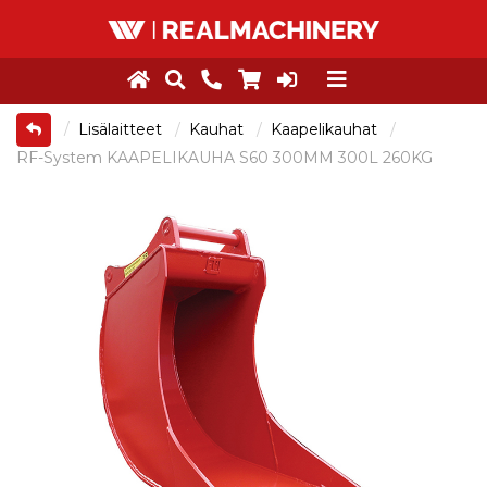
Lisälaitteet
Kauhat
Kaapelikauhat
RF-System KAAPELIKAUHA S60 300MM 300L 260KG