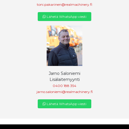
toni.pakarinen@realmachinery.fi
Lähetä WhatsApp viesti
Jarno Saloniemi
Lisälaitemyynti
0400 188 354
jarno.saloniemi@realmachinery.fi
Lähetä WhatsApp viesti