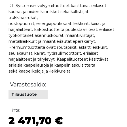
RF-Systemsin volyymituotteet käsittävät erilaiset
kauhat ja niiden kiinnikket sekä kallistajat,
trukkihaarukat,
nostopuomit, energiapuukourat, leikkurit, kairat ja
harjalaitteet. Erikoistuotteita puolestaan ovat: erilaiset
työkohtaiset asennuskourat, maantiivistäjät,
metallileikkurit ja maantie/rautatieperäkärryt.
Premiumtuotteita ovat: routapiikit, asfalttileikkurit,
seulakauhat, kairat, hydraulimoottorit, erilaiset
harjalaitteet ja tärylevyt. Kaapelituotteet käsittävät
erilaisia kaapeliauroja ja kaapelinlaskulaitteita
sekä kaapelikeloja ja -leikkureita.
Varastosaldo:
Tilaustuote
Hinta:
2 471,70 €