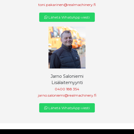
toni.pakarinen@realmachinery.fi
Lähetä WhatsApp viesti
Jarno Saloniemi
Lisälaitemyynti
0400 188 354
jarno.saloniemi@realmachinery.fi
Lähetä WhatsApp viesti