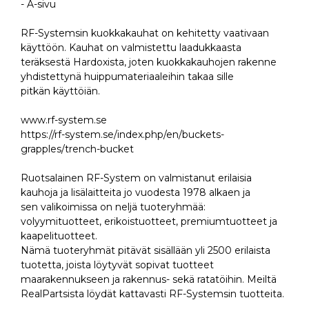
- A-sivu
RF-Systemsin kuokkakauhat on kehitetty vaativaan
käyttöön. Kauhat on valmistettu laadukkaasta
teräksestä Hardoxista, joten kuokkakauhojen rakenne
yhdistettynä huippumateriaaleihin takaa sille
pitkän käyttöiän.
www.rf-system.se
https://rf-system.se/index.php/en/buckets-
grapples/trench-bucket
Ruotsalainen RF-System on valmistanut erilaisia
kauhoja ja lisälaitteita jo vuodesta 1978 alkaen ja
sen valikoimissa on neljä tuoteryhmää:
volyymituotteet, erikoistuotteet, premiumtuotteet ja
kaapelituotteet.
Nämä tuoteryhmät pitävät sisällään yli 2500 erilaista
tuotetta, joista löytyvät sopivat tuotteet
maarakennukseen ja rakennus- sekä ratatöihin. Meiltä
RealPartsista löydät kattavasti RF-Systemsin tuotteita.