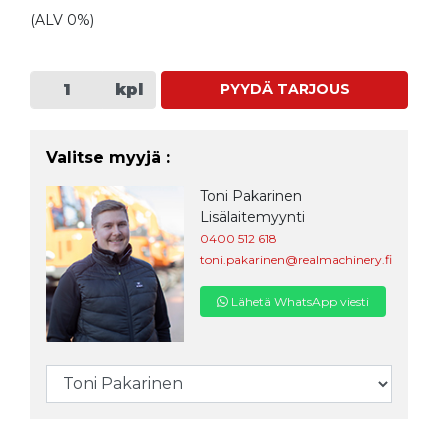
(ALV 0%)
kpl
PYYDÄ TARJOUS
Valitse myyjä :
Toni Pakarinen
Lisälaitemyynti
0400 512 618
toni.pakarinen@realmachinery.fi
Lähetä WhatsApp viesti