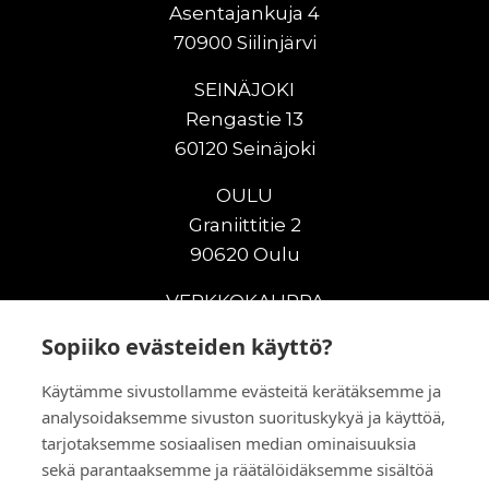
Asentajankuja 4
70900 Siilinjärvi
SEINÄJOKI
Rengastie 13
60120 Seinäjoki
OULU
Graniittitie 2
90620 Oulu
VERKKOKAUPPA
Sopiiko evästeiden käyttö?
Uudet maanrakennuskoneet
Uudet nostokoneet
Käytämme sivustollamme evästeitä kerätäksemme ja
Vuokrakoneet
analysoidaksemme sivuston suorituskykyä ja käyttöä,
Kampanjat
tarjotaksemme sosiaalisen median ominaisuuksia
Vaihtokoneet
sekä parantaaksemme ja räätälöidäksemme sisältöä