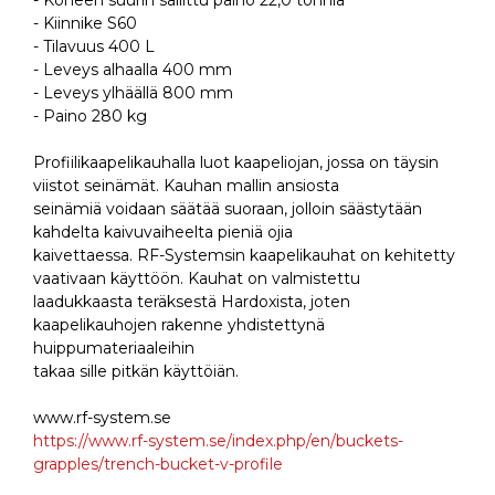
- Kiinnike S60
- Tilavuus 400 L
- Leveys alhaalla 400 mm
- Leveys ylhäällä 800 mm
- Paino 280 kg
Profiilikaapelikauhalla luot kaapeliojan, jossa on täysin
viistot seinämät. Kauhan mallin ansiosta
seinämiä voidaan säätää suoraan, jolloin säästytään
kahdelta kaivuvaiheelta pieniä ojia
kaivettaessa. RF-Systemsin kaapelikauhat on kehitetty
vaativaan käyttöön. Kauhat on valmistettu
laadukkaasta teräksestä Hardoxista, joten
kaapelikauhojen rakenne yhdistettynä
huippumateriaaleihin
takaa sille pitkän käyttöiän.
www.rf-system.se
https://www.rf-system.se/index.php/en/buckets-
grapples/trench-bucket-v-profile