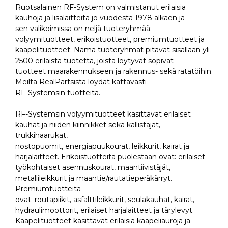
Ruotsalainen RF-System on valmistanut erilaisia
kauhoja ja lisälaitteita jo vuodesta 1978 alkaen ja
sen valikoimissa on neljä tuoteryhmää:
volyymituotteet, erikoistuotteet, premiumtuotteet ja
kaapelituotteet. Nämä tuoteryhmät pitävät sisällään yli
2500 erilaista tuotetta, joista löytyvät sopivat
tuotteet maarakennukseen ja rakennus- sekä ratatöihin.
Meiltä RealPartsista löydät kattavasti
RF-Systemsin tuotteita.
RF-Systemsin volyymituotteet käsittävät erilaiset
kauhat ja niiden kiinnikket sekä kallistajat,
trukkihaarukat,
nostopuomit, energiapuukourat, leikkurit, kairat ja
harjalaitteet. Erikoistuotteita puolestaan ovat: erilaiset
työkohtaiset asennuskourat, maantiivistäjät,
metallileikkurit ja maantie/rautatieperäkärryt.
Premiumtuotteita
ovat: routapiikit, asfalttileikkurit, seulakauhat, kairat,
hydraulimoottorit, erilaiset harjalaitteet ja tärylevyt.
Kaapelituotteet käsittävät erilaisia kaapeliauroja ja