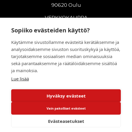
90620 Oulu
VERKKOKAUPPA
Sopiiko evästeiden käyttö?
Uudet maanrakennuskoneet
Uudet nostokoneet
Käytämme sivustollamme evästeitä kerätäksemme ja
Vuokrakoneet
analysoidaksemme sivuston suorituskykyä ja käyttöä,
Kampanjat
tarjotaksemme sosiaalisen median ominaisuuksia
Vaihtokoneet
sekä parantaaksemme ja räätälöidäksemme sisältöä
Murskaus ja seulonta
ja mainoksia.
Lisälaitteet
Lue lisää
Huolto ja varaosat
Hyväksy evästeet
© 2026 RealMachinery Oy
Vain pakolliset evästeet
Powered by
Evästeasetukset