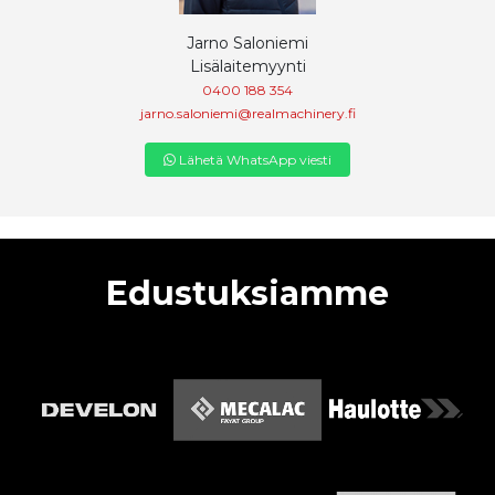
Jarno Saloniemi
Lisälaitemyynti
0400 188 354
jarno.saloniemi@realmachinery.fi
Lähetä WhatsApp viesti
Edustuksiamme