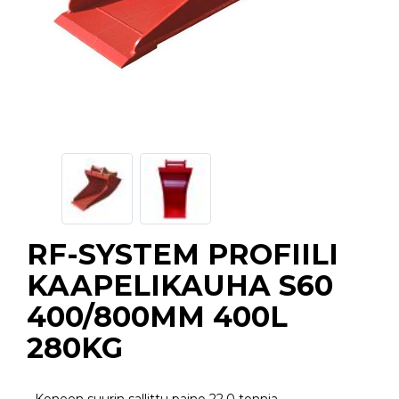
RF-SYSTEM PROFIILI
KAAPELIKAUHA S60
400/800MM 400L
280KG
- Koneen suurin sallittu paino 22,0 tonnia