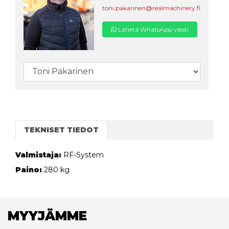
toni.pakarinen@realmachinery.fi
Lähetä WhatsApp viesti
TEKNISET TIEDOT
Valmistaja:
RF-System
Paino:
280 kg
MYYJÄMME