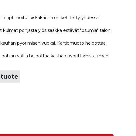
tiin optimoitu luiskakauha on kehitetty yhdessä
tyt kulmat pohjasta ylös saakka estävät "osumia" talon
ua kauhan pyörimisen vuoksi. Kartiomuoto helpottaa
 pohjan välillä helpottaa kauhan pyörittämistä ilman
stuote