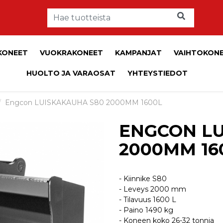
KONEET
VUOKRAKONEET
KAMPANJAT
VAIHTOKON
HUOLTO JA VARAOSAT
YHTEYSTIEDOT
Engcon LUISKAKAUHA S80 2000MM 1600L
ENGCON LU
2000MM 16
- Kiinnike S80
- Leveys 2000 mm
- Tilavuus 1600 L
- Paino 1490 kg
- Koneen koko 26-32 tonnia