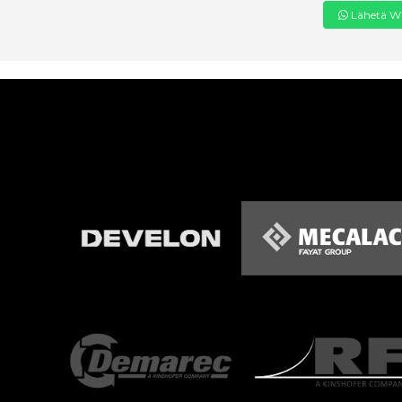
Lähetä Wh