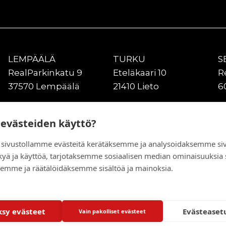
LEMPÄÄLÄ
TURKU
S
RealParkinkatu 9
Eteläkaari 10
R
37570 Lempäälä
21410 Lieto
6
VANTAA
KUOPIO
O
Kiitoradantie 4
Asentajankuja 4
Gr
 evästeiden käyttö?
01530 Vantaa
70900 Siilinjärvi
9
sivustollamme evästeitä kerätäksemme ja analysoidaksemme si
kyä ja käyttöä, tarjotaksemme sosiaalisen median ominaisuuksia
emme ja räätälöidäksemme sisältöä ja mainoksia.
sy evästeet
Evästeaset
Vain pakolliset evästeet