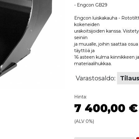
- Engcon GB29
Engcon luiskakauha - Rototilt
kokeneiden
urakoitsijoiden kanssa. Viiste
seiniin
ja muualle, joihin saattaa os
täyttöä ja
16 asteen kulma kiinnikkeen ja
materiaalihukkaa.
Varastosaldo:
Tilau
Hinta:
7 400,00 €
(ALV 0%)