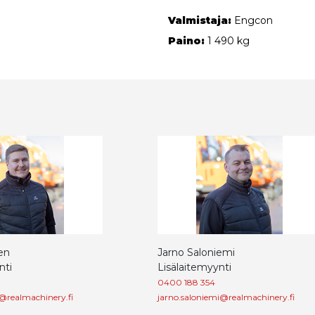
Valmistaja:
Engcon
Paino:
1 490 kg
en
Jarno Saloniemi
nti
Lisälaitemyynti
0400 188 354
@realmachinery.fi
jarno.saloniemi@realmachinery.fi