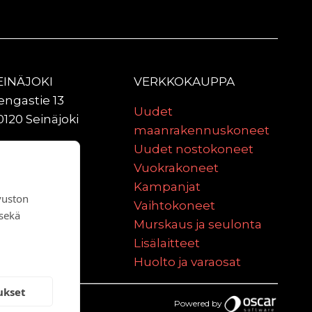
EINÄJOKI
VERKKOKAUPPA
engastie 13
Uudet
0120 Seinäjoki
maanrakennuskoneet
ULU
Uudet nostokoneet
aniittitie 2
Vuokrakoneet
0620 Oulu
Kampanjat
vuston
Vaihtokoneet
 sekä
Murskaus ja seulonta
Lisälaitteet
Huolto ja varaosat
ukset
Powered by