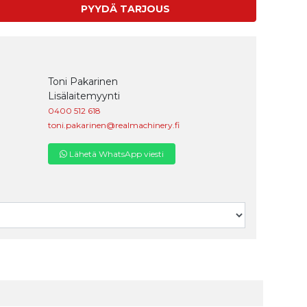
PYYDÄ TARJOUS
Toni Pakarinen
Lisälaitemyynti
0400 512 618
toni.pakarinen@realmachinery.fi
Lähetä WhatsApp viesti