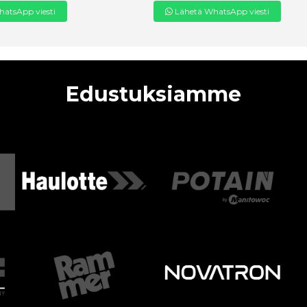
atsApp viesti
Lähetä WhatsApp viesti
Edustuksiamme