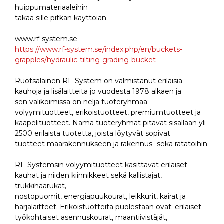
huippumateriaaleihin
takaa sille pitkän käyttöiän.
www.rf-system.se
https://www.rf-system.se/index.php/en/buckets-
grapples/hydraulic-tilting-grading-bucket
Ruotsalainen RF-System on valmistanut erilaisia
kauhoja ja lisälaitteita jo vuodesta 1978 alkaen ja
sen valikoimissa on neljä tuoteryhmää:
volyymituotteet, erikoistuotteet, premiumtuotteet ja
kaapelituotteet. Nämä tuoteryhmät pitävät sisällään yli
2500 erilaista tuotetta, joista löytyvät sopivat
tuotteet maarakennukseen ja rakennus- sekä ratatöihin.
RF-Systemsin volyymituotteet käsittävät erilaiset
kauhat ja niiden kiinnikkeet sekä kallistajat,
trukkihaarukat,
nostopuomit, energiapuukourat, leikkurit, kairat ja
harjalaitteet. Erikoistuotteita puolestaan ovat: erilaiset
työkohtaiset asennuskourat, maantiivistäjät,