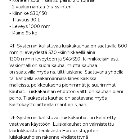
- Koneen suurin sallittu paino 2,0 tonnia
- 2 vaakamäntää (ns. sylinteri)
- Kiinnike S30/150
- Tilavuus 90 L
- Leveys 1000 mm
- Paino 95 kg
RF-Systemin kallistuvaa luiskakauhaa on saatavilla 800
mm:n leveydestä S30 -kiinnikkeellä aina
1300 mm:n leveyteen ja S45/S50 -kiinnikkeisiin asti.
Vakiomalli on suora kauha, mutta kauhaa
on saatavilla myös ns. tilttiluiskana. Saatavana yhdellä
tai kahdella vaakamännällä lähes kaikissa
malleissa, poikkeuksena pienimmät ja suurimmat
kauhat. Luiskakauhan ehdoton valtti on kauhan pieni
paino. Tilauksesta kauhaa on saatavana myös
kiertokäyttölaitteella mäntien sijaan.
RF-Systemin kallistuvat luiskakauhat on kehitetty
vaativaan käyttöön. Luiskakauhat on valmistettu
laadukkaasta teräksestä Hardoxista, joten
luiskakauhojen rakenne yhdistettynä