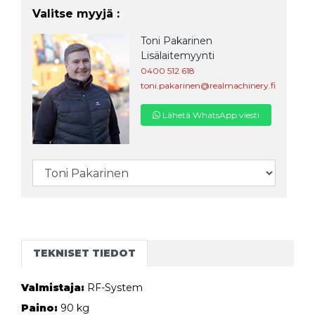
Valitse myyjä :
Toni Pakarinen
Lisälaitemyynti
0400 512 618
toni.pakarinen@realmachinery.fi
Lähetä WhatsApp viesti
TEKNISET TIEDOT
Valmistaja:
RF-System
Paino:
90 kg