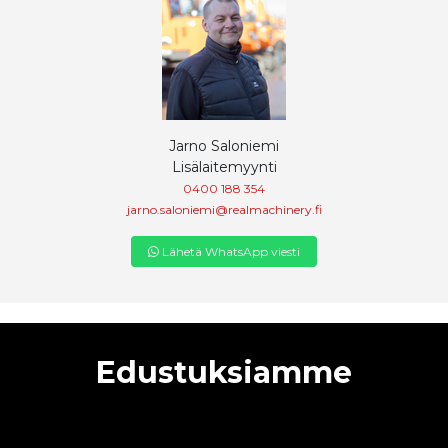
Jarno Saloniemi
Lisälaitemyynti
0400 188 354
jarno.saloniemi@realmachinery.fi
Lähetä WhatsApp viesti
Edustuksiamme