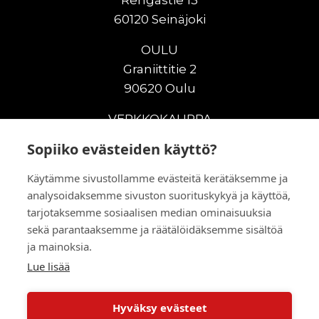
Rengastie 13
60120 Seinäjoki
OULU
Graniittitie 2
90620 Oulu
VERKKOKAUPPA
Sopiiko evästeiden käyttö?
Uudet maanrakennuskoneet
Uudet nostokoneet
Käytämme sivustollamme evästeitä kerätäksemme ja
Vuokrakoneet
analysoidaksemme sivuston suorituskykyä ja käyttöä,
Kampanjat
tarjotaksemme sosiaalisen median ominaisuuksia
Vaihtokoneet
sekä parantaaksemme ja räätälöidäksemme sisältöä
Murskaus ja seulonta
ja mainoksia.
Lisälaitteet
Lue lisää
Huolto ja varaosat
Hyväksy evästeet