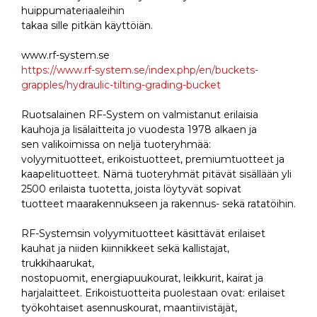
huippumateriaaleihin
takaa sille pitkän käyttöiän.
www.rf-system.se
https://www.rf-system.se/index.php/en/buckets-
grapples/hydraulic-tilting-grading-bucket
Ruotsalainen RF-System on valmistanut erilaisia
kauhoja ja lisälaitteita jo vuodesta 1978 alkaen ja
sen valikoimissa on neljä tuoteryhmää:
volyymituotteet, erikoistuotteet, premiumtuotteet ja
kaapelituotteet. Nämä tuoteryhmät pitävät sisällään yli
2500 erilaista tuotetta, joista löytyvät sopivat
tuotteet maarakennukseen ja rakennus- sekä ratatöihin.
RF-Systemsin volyymituotteet käsittävät erilaiset
kauhat ja niiden kiinnikkeet sekä kallistajat,
trukkihaarukat,
nostopuomit, energiapuukourat, leikkurit, kairat ja
harjalaitteet. Erikoistuotteita puolestaan ovat: erilaiset
työkohtaiset asennuskourat, maantiivistäjät,