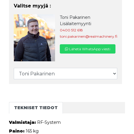
Valitse myyjä :
Toni Pakarinen
Lisälaitemyynti
0400 512 618
toni.pakarinen@realmachinery.fi
Lähetä WhatsApp viesti
TEKNISET TIEDOT
Valmistaja:
RF-System
Paino:
165 kg