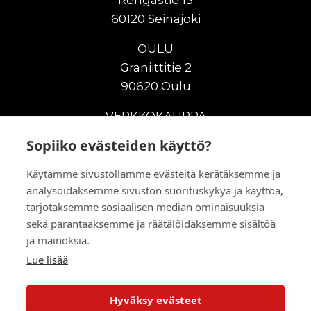
Rengastie 13
60120 Seinäjoki
OULU
Graniittitie 2
90620 Oulu
VERKKOKAUPPA
Sopiiko evästeiden käyttö?
Uudet maanrakennuskoneet
Uudet nostokoneet
Käytämme sivustollamme evästeitä kerätäksemme ja
Vuokrakoneet
analysoidaksemme sivuston suorituskykyä ja käyttöä,
Kampanjat
tarjotaksemme sosiaalisen median ominaisuuksia
Vaihtokoneet
sekä parantaaksemme ja räätälöidäksemme sisältöä
Murskaus ja seulonta
ja mainoksia.
Lisälaitteet
Lue lisää
Huolto ja varaosat
Hyväksy evästeet