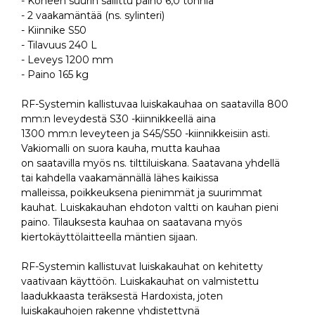
- Koneen suurin sallittu paino 6,0 tonnia
- 2 vaakamäntää (ns. sylinteri)
- Kiinnike S50
- Tilavuus 240 L
- Leveys 1200 mm
- Paino 165 kg
RF-Systemin kallistuvaa luiskakauhaa on saatavilla 800
mm:n leveydestä S30 -kiinnikkeellä aina
1300 mm:n leveyteen ja S45/S50 -kiinnikkeisiin asti.
Vakiomalli on suora kauha, mutta kauhaa
on saatavilla myös ns. tilttiluiskana. Saatavana yhdellä
tai kahdella vaakamännällä lähes kaikissa
malleissa, poikkeuksena pienimmät ja suurimmat
kauhat. Luiskakauhan ehdoton valtti on kauhan pieni
paino. Tilauksesta kauhaa on saatavana myös
kiertokäyttölaitteella mäntien sijaan.
RF-Systemin kallistuvat luiskakauhat on kehitetty
vaativaan käyttöön. Luiskakauhat on valmistettu
laadukkaasta teräksestä Hardoxista, joten
luiskakauhojen rakenne yhdistettynä