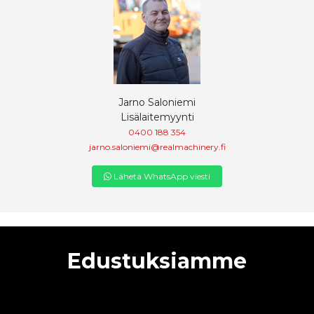
Jarno Saloniemi
Lisälaitemyynti
0400 188 354
jarno.saloniemi@realmachinery.fi
Lähetä WhatsApp viesti
Edustuksiamme