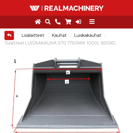
Lisälaitteet
Kauhat
Luiskakauhat
TuraSteel LUISKAKAUHA S70 1750MM 1000L 800KG