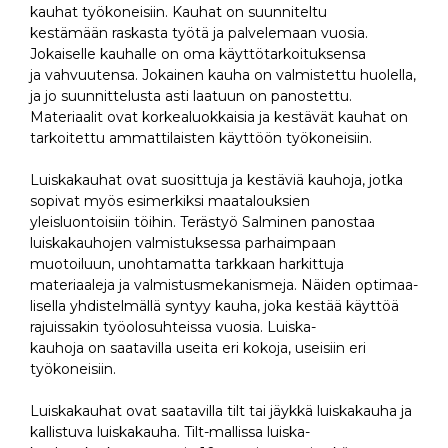
kauhat työkoneisiin. Kauhat on suunniteltu
kestämään raskasta työtä ja palvelemaan vuosia.
Jokaiselle kauhalle on oma käyttötarkoituksensa
ja vahvuutensa. Jokainen kauha on valmistettu huolella,
ja jo suunnittelusta asti laatuun on panostettu.
Materiaalit ovat korkealuokkaisia ja kestävät kauhat on
tarkoitettu ammattilaisten käyttöön työkoneisiin.
Luiskakauhat ovat suosittuja ja kestäviä kauhoja, jotka
sopivat myös esimerkiksi maatalouksien
yleisluontoisiin töihin. Terästyö Salminen panostaa
luiskakauhojen valmistuksessa parhaimpaan
muotoiluun, unohtamatta tarkkaan harkittuja
materiaaleja ja valmistusmekanismeja. Näiden optimaa-
lisella yhdistelmällä syntyy kauha, joka kestää käyttöä
rajuissakin työolosuhteissa vuosia. Luiska-
kauhoja on saatavilla useita eri kokoja, useisiin eri
työkoneisiin.
Luiskakauhat ovat saatavilla tilt tai jäykkä luiskakauha ja
kallistuva luiskakauha. Tilt-mallissa luiska-