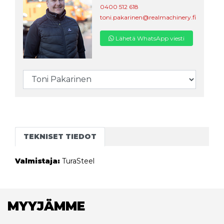
0400 512 618
toni.pakarinen@realmachinery.fi
Lähetä WhatsApp viesti
TEKNISET TIEDOT
Valmistaja:
TuraSteel
MYYJÄMME