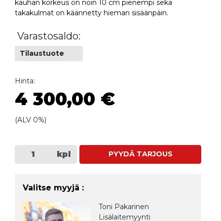
kauhan korkeus on noin 10 cm pienempi sekä
takakulmat on käännetty hieman sisäänpäin.
Varastosaldo:
Tilaustuote
Hinta:
4 300,00 €
(ALV 0%)
kpl
PYYDÄ TARJOUS
Valitse myyjä :
Toni Pakarinen
Lisälaitemyynti