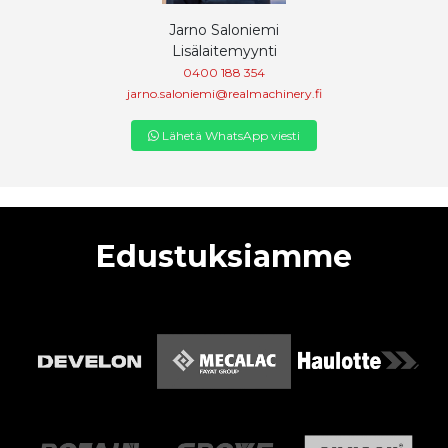
Jarno Saloniemi
Lisälaitemyynti
0400 188 354
jarno.saloniemi@realmachinery.fi
Lähetä WhatsApp viesti
Edustuksiamme