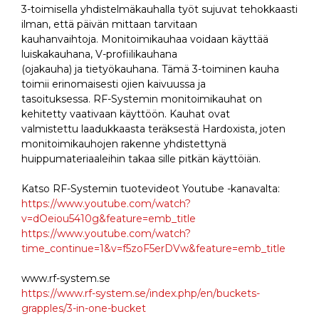
3-toimisella yhdistelmäkauhalla työt sujuvat tehokkaasti
ilman, että päivän mittaan tarvitaan
kauhanvaihtoja. Monitoimikauhaa voidaan käyttää
luiskakauhana, V-profiilikauhana
(ojakauha) ja tietyökauhana. Tämä 3-toiminen kauha
toimii erinomaisesti ojien kaivuussa ja
tasoituksessa. RF-Systemin monitoimikauhat on
kehitetty vaativaan käyttöön. Kauhat ovat
valmistettu laadukkaasta teräksestä Hardoxista, joten
monitoimikauhojen rakenne yhdistettynä
huippumateriaaleihin takaa sille pitkän käyttöiän.
Katso RF-Systemin tuotevideot Youtube -kanavalta:
https://www.youtube.com/watch?
v=dOeiou5410g&feature=emb_title
https://www.youtube.com/watch?
time_continue=1&v=f5zoF5erDVw&feature=emb_title
www.rf-system.se
https://www.rf-system.se/index.php/en/buckets-
grapples/3-in-one-bucket