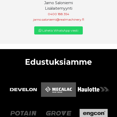
Jarno Saloniemi
Lisälaitemyynti
0400 188 354
jarno.saloniemi@realmachinery.fi
Lähetä WhatsApp viesti
Edustuksiamme