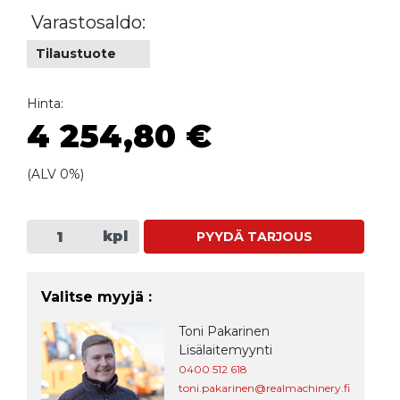
Varastosaldo:
Tilaustuote
Hinta:
4 254,80 €
(ALV 0%)
kpl
PYYDÄ TARJOUS
Valitse myyjä :
Toni Pakarinen
Lisälaitemyynti
0400 512 618
toni.pakarinen@realmachinery.fi