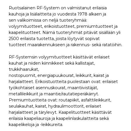
Ruotsalainen RF-System on valmistanut erilaisia
kauhoja ja lisälaitteita jo vuodesta 1978 alkaen ja
sen valikoimissa on neljä tuoteryhmää:
volyymituotteet, erikoistuotteet, premiumtuotteet ja
kaapelituotteet. Nämä tuoteryhmät pitävät sisällään yli
2500 erilaista tuotetta, joista löytyvät sopivat
tuotteet maarakennukseen ja rakennus- sekä ratatöihin.
RF-Systemsin volyymituotteet käsittävät erilaiset
kauhat ja niiden kiinnikkeet sekä kallistajat,
trukkihaarukat,
nostopuomit, energiapuukourat, leikkurit, kairat ja
harjalaitteet. Erikoistuotteita puolestaan ovat: erilaiset
työkohtaiset asennuskourat, maantiivistäjät,
metallileikkurit ja maantie/rautatieperäkärryt.
Premiumtuotteita ovat: routapiikit, asfalttileikkurit,
seulakauhat, kairat, hydraulimoottorit, erilaiset
harjalaitteet ja tärylevyt. Kaapelituotteet käsittävät
erilaisia kaapeliauroja ja kaapelinlaskulaitteita sekä
kaapelikeloja ja -leikkureita.