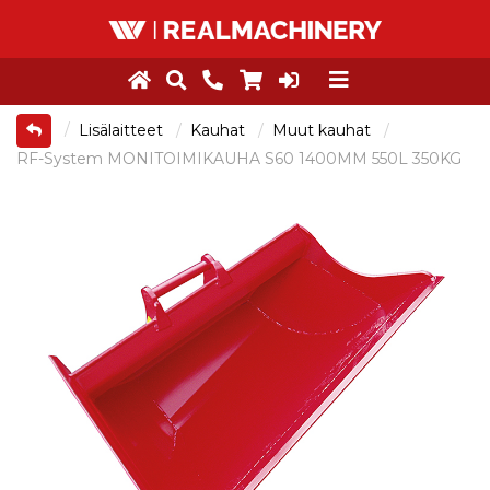
Lisälaitteet
Kauhat
Muut kauhat
RF-System MONITOIMIKAUHA S60 1400MM 550L 350KG