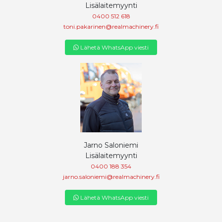
Lisälaitemyynti
0400 512 618
toni.pakarinen@realmachinery.fi
Lähetä WhatsApp viesti
Jarno Saloniemi
Lisälaitemyynti
0400 188 354
jarno.saloniemi@realmachinery.fi
Lähetä WhatsApp viesti