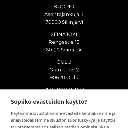
KUOPIO
Asentajankuja 4
70900 Siilinjärvi
SEINÄJOKI
Rengastie 13
60120 Seinäjoki
OULU
Graniittitie 2
90620 Oulu
VERKKOKAUPPA
Sopiiko evästeiden käyttö?
Uudet maanrakennuskoneet
Uudet nostokoneet
Käytämme sivustollamme evästeitä kerätäksemme ja
Vuokrakoneet
analysoidaksemme sivuston suorituskykyä ja käyttöä,
Kampanjat
tarjotaksemme sosiaalisen median ominaisuuksia