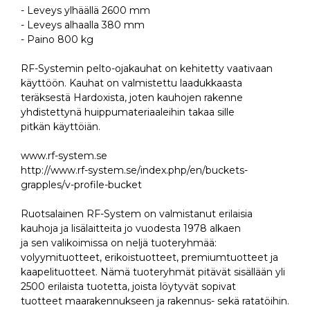
- Leveys ylhäällä 2600 mm
- Leveys alhaalla 380 mm
- Paino 800 kg
RF-Systemin pelto-ojakauhat on kehitetty vaativaan
käyttöön. Kauhat on valmistettu laadukkaasta
teräksestä Hardoxista, joten kauhojen rakenne
yhdistettynä huippumateriaaleihin takaa sille
pitkän käyttöiän.
www.rf-system.se
http://www.rf-system.se/index.php/en/buckets-
grapples/v-profile-bucket
Ruotsalainen RF-System on valmistanut erilaisia
kauhoja ja lisälaitteita jo vuodesta 1978 alkaen
ja sen valikoimissa on neljä tuoteryhmää:
volyymituotteet, erikoistuotteet, premiumtuotteet ja
kaapelituotteet. Nämä tuoteryhmät pitävät sisällään yli
2500 erilaista tuotetta, joista löytyvät sopivat
tuotteet maarakennukseen ja rakennus- sekä ratatöihin.