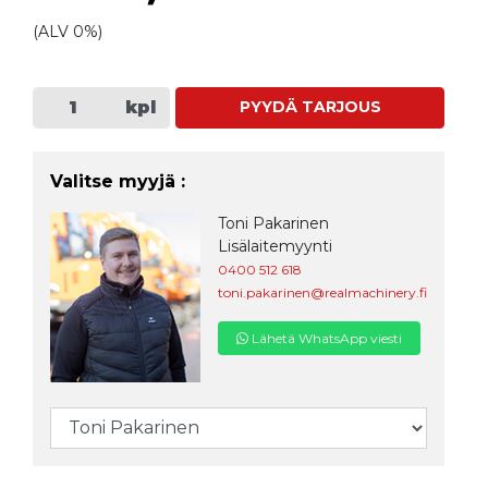
(ALV 0%)
kpl
PYYDÄ TARJOUS
Valitse myyjä :
Toni Pakarinen
Lisälaitemyynti
0400 512 618
toni.pakarinen@realmachinery.fi
Lähetä WhatsApp viesti