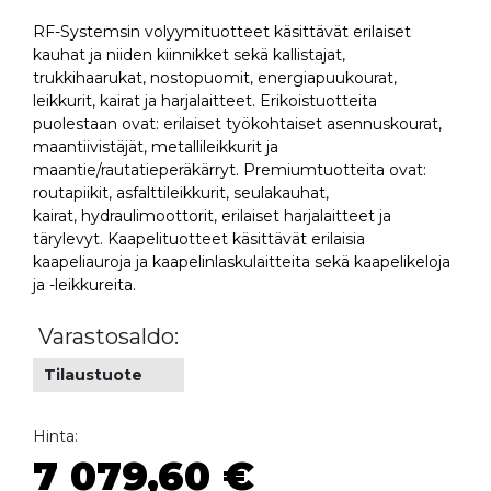
RF-Systemsin volyymituotteet käsittävät erilaiset
kauhat ja niiden kiinnikket sekä kallistajat,
trukkihaarukat, nostopuomit, energiapuukourat,
leikkurit, kairat ja harjalaitteet. Erikoistuotteita
puolestaan ovat: erilaiset työkohtaiset asennuskourat,
maantiivistäjät, metallileikkurit ja
maantie/rautatieperäkärryt. Premiumtuotteita ovat:
routapiikit, asfalttileikkurit, seulakauhat,
kairat, hydraulimoottorit, erilaiset harjalaitteet ja
tärylevyt. Kaapelituotteet käsittävät erilaisia
kaapeliauroja ja kaapelinlaskulaitteita sekä kaapelikeloja
ja -leikkureita.
Varastosaldo:
Tilaustuote
Hinta:
7 079,60 €