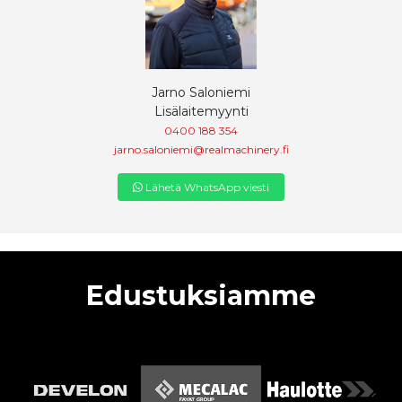
Jarno Saloniemi
Lisälaitemyynti
0400 188 354
jarno.saloniemi@realmachinery.fi
Lähetä WhatsApp viesti
Edustuksiamme