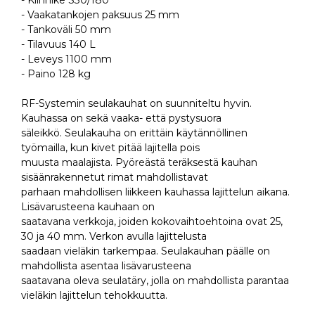
- Kiinnike S30/180
- Vaakatankojen paksuus 25 mm
- Tankoväli 50 mm
- Tilavuus 140 L
- Leveys 1100 mm
- Paino 128 kg
RF-Systemin seulakauhat on suunniteltu hyvin.
Kauhassa on sekä vaaka- että pystysuora
säleikkö. Seulakauha on erittäin käytännöllinen
työmailla, kun kivet pitää lajitella pois
muusta maalajista. Pyöreästä teräksestä kauhan
sisäänrakennetut rimat mahdollistavat
parhaan mahdollisen liikkeen kauhassa lajittelun aikana.
Lisävarusteena kauhaan on
saatavana verkkoja, joiden kokovaihtoehtoina ovat 25,
30 ja 40 mm. Verkon avulla lajittelusta
saadaan vieläkin tarkempaa. Seulakauhan päälle on
mahdollista asentaa lisävarusteena
saatavana oleva seulatäry, jolla on mahdollista parantaa
vieläkin lajittelun tehokkuutta.