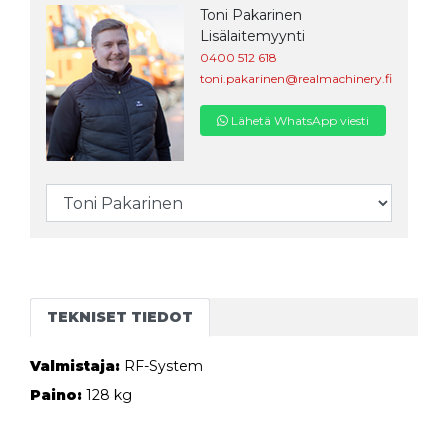
Toni Pakarinen
Lisälaitemyynti
0400 512 618
toni.pakarinen@realmachinery.fi
Lähetä WhatsApp viesti
TEKNISET TIEDOT
Valmistaja:
RF-System
Paino:
128 kg