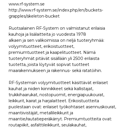
www.rf-system.se
http://www.rf-system.se/index.php/en/buckets-
grapples/skeleton-bucket
Ruotsalainen RF-System on valmistanut erilaisia
kauhoja ja lisälaitteita jo vuodesta 1978
alkaen ja sen valikoimissa on neljä tuoteryhmää:
volyymituotteet, erikoistuotteet,
premiumtuotteet ja kaapelituotteet. Nämä
tuoteryhmät pitävät sisällään yli 2500 erilaista
tuotetta, joista löytyvät sopivat tuotteet
maarakennukseen ja rakennus- sekä ratatöihin.
RF-Systemsin volyymituotteet käsittävät erilaiset
kauhat ja niiden kiinnikkeet sekä kallistajat,
trukkihaarukat, nostopuomit, energiapuukourat,
leikkurit, kairat ja harjalaitteet. Erikoistuotteita
puolestaan ovat: erilaiset työkohtaiset asennuskourat,
maantiivistäjät, metallileikkurit ja
maantie/rautatieperäkärryt. Premiumtuotteita ovat:
routapiikit, asfalttileikkurit, seulakauhat,