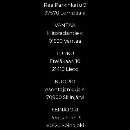
RealParkinkatu 9
37570 Lempäälä
VANTAA
Kiitoradantie 4
01530 Vantaa
TURKU
Eteläkaari 10
21410 Lieto
KUOPIO
Asentajankuja 4
70900 Siilinjärvi
SEINÄJOKI
Rengastie 13
60120 Seinäjoki