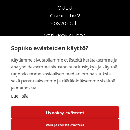
OULU
Graniittitie 2
90620 Oulu
VERKKOKAUPPA
Sopiiko evästeiden käyttö?
Uudet maanrakennuskoneet
Uudet nostokoneet
Käytämme sivustollamme evästeitä kerätäksemme ja
Vuokrakoneet
analysoidaksemme sivuston suorituskykyä ja käyttöä,
Kampanjat
tarjotaksemme sosiaalisen median ominaisuuksia
Vaihtokoneet
sekä parantaaksemme ja räätälöidäksemme sisältöä
ja mainoksia.
Murskaus ja seulonta
Lisälaitteet
Lue lisää
Huolto ja varaosat
Hyväksy evästeet
© 2026 RealMachinery Oy
Vain pakolliset evästeet
Powered by