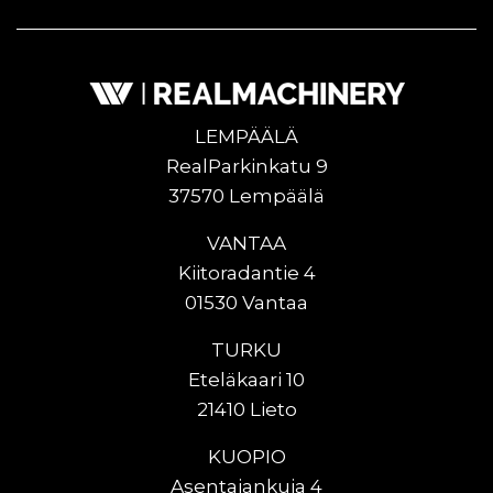
LEMPÄÄLÄ
RealParkinkatu 9
37570 Lempäälä
VANTAA
Kiitoradantie 4
01530 Vantaa
TURKU
Eteläkaari 10
21410 Lieto
KUOPIO
Asentajankuja 4