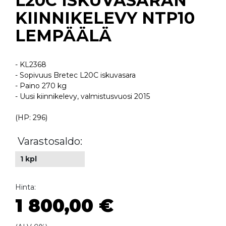
L20C ISKUVASARAN
KIINNIKELEVY NTP10
LEMPÄÄLÄ
- KL2368
- Sopivuus Bretec L20C iskuvasara
- Paino 270 kg
- Uusi kiinnikelevy, valmistusvuosi 2015
(HP: 296)
Varastosaldo:
1 kpl
Hinta:
1 800,00 €