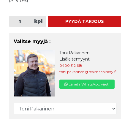
(ALV 0%)
kpl
PYYDÄ TARJOUS
Valitse myyjä :
Toni Pakarinen
Lisälaitemyynti
0400 512 618
toni.pakarinen@realmachinery.fi
Lähetä WhatsApp viesti