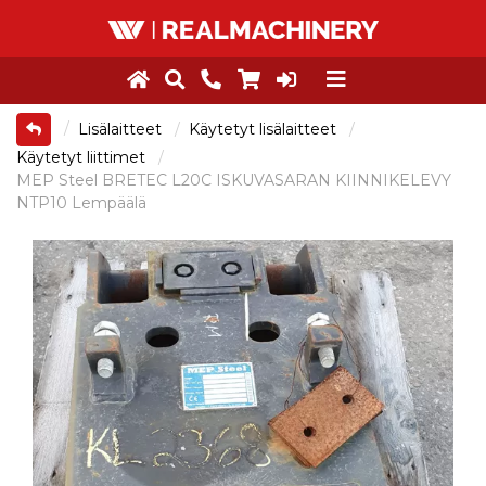
Lisälaitteet
Käytetyt lisälaitteet
Käytetyt liittimet
MEP Steel BRETEC L20C ISKUVASARAN KIINNIKELEVY
NTP10 Lempäälä