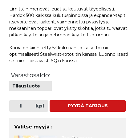
Limittäin menevät leuat sulkeutuvat täydellisesti.
Hardox 500 kaikissa kulutuspinnoissa ja expander-tapit,
itsevoitelevat laakerit, vaimennettu pysäytys ja
mekaaninen toppari ovat yksityiskohtia, jotka turvaavat
pitkän käyttöiän ja pehmeän käyttö tuntuman.
Koura on kiinnitetty 5° kulmaan, jotta se toimii
optimaalisesti Steelwrist-rototiltin kanssa. Luonnollisesti
se toimii loistavasti SQ:n kanssa.
Varastosaldo:
Tilaustuote
kpl
PYYDÄ TARJOUS
Valitse myyjä :