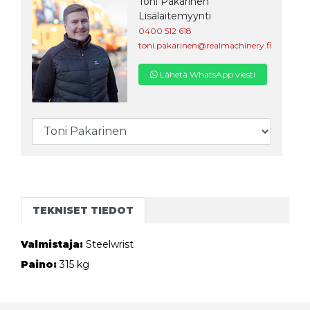
Toni Pakarinen
Lisälaitemyynti
0400 512 618
toni.pakarinen@realmachinery.fi
Lähetä WhatsApp viesti
TEKNISET TIEDOT
Valmistaja:
Steelwrist
Paino:
315 kg