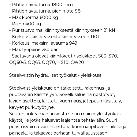
- Pihtien avautuma 1800 mm
- Pihtien avautuma, pienin ote 98
- Max kuorma 6000 kg
- Paino 400 kg
- Puristusvoima, kiinnityksestä kiinnitykseen 21 kN
- Korkeus, kiinnityksestä kiinnitykseen 1101
- Korkeus, maksimi avauma 949
- Max työpaine 250 bar
- Saatavana olevat kiinnikkeet / seläkkeet S60, S70,
OQ60-5, OQ65, OQ70, HS10, CW20
Steelwristin hydrauliset työkalut - yleiskoura
Steelwrist-yleiskoura on tarkoitettu rakennus- ja
puutavaran käsittelyyn. Sovellusalueina nostotyöt,
kivien asettelu, lajittelu, kuormaus, jätepuun käsittely,
kevyet purkutyöt jne.
Suuren aukeaman ansiosta se on mainio yleistyökalu
käyttäjille jotka haluavat laajentaa tehtäviään. Suuri
puristusvoima varmistettuna kuormanpitoventtiileillä ja
paineakulla takaavat parhaan turvallisuustason.