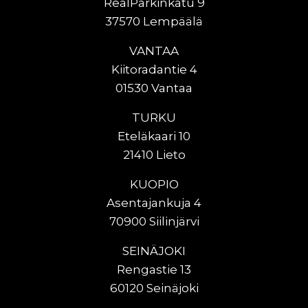
RealParkinkatu 9
37570 Lempäälä
VANTAA
Kiitoradantie 4
01530 Vantaa
TURKU
Eteläkaari 10
21410 Lieto
KUOPIO
Asentajankuja 4
70900 Siilinjärvi
SEINÄJOKI
Rengastie 13
60120 Seinäjoki