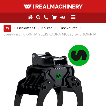
Lisälaitteet
Kourat
Tukkikourat
Steelwrist TUKKI- JA YLEISKOURA MG32 / 8-16 TONNIA