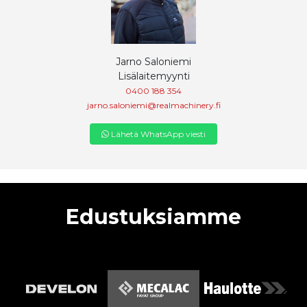
Jarno Saloniemi
Lisälaitemyynti
0400 188 354
jarno.saloniemi@realmachinery.fi
Lähetä WhatsApp viesti
Edustuksiamme