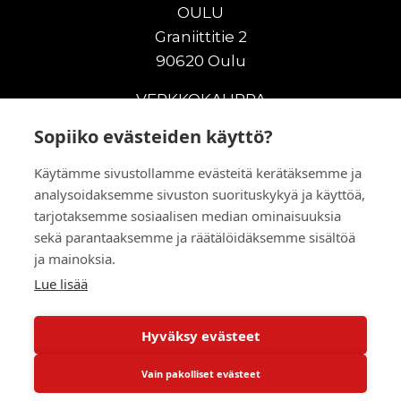
OULU
Graniittitie 2
90620 Oulu
VERKKOKAUPPA
Sopiiko evästeiden käyttö?
Uudet maanrakennuskoneet
Uudet nostokoneet
Käytämme sivustollamme evästeitä kerätäksemme ja
Vuokrakoneet
analysoidaksemme sivuston suorituskykyä ja käyttöä,
Kampanjat
tarjotaksemme sosiaalisen median ominaisuuksia
Vaihtokoneet
sekä parantaaksemme ja räätälöidäksemme sisältöä
Murskaus ja seulonta
ja mainoksia.
Lisälaitteet
Lue lisää
Huolto ja varaosat
Hyväksy evästeet
© 2026 RealMachinery Oy
Vain pakolliset evästeet
Powered by