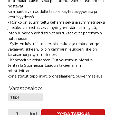
tuoteparannukset sekä parantunut valmistustekniikka
nostavat
kahmarit aivan uudelle tasolle käytettävyydessä ja
kestävyydessä.
- Runko on suunniteltu kehämäiseksi ja symmetriseksi
ja lisäksi valmistuksessa hyödynnetään särmäystä,
joten runkoon kohdistuvat rasitukset ovat paremmin
hallinnassa.
- Sylinteri käyttää molempia leukoja ja reaktiotangot
vakaavat liikkeen, jolloin kahmarin leukojen liike on
tasaisempi ja symmetrinen.
- Kahmarit valmistetaan Outokummun Metallin
tehtaalla Suomessa. Laadun takeena mm.
robottihitsaus,
koneistetut tappilinjat, pronssilaakerit, pulverimaalaus.
Varastosaldo:
1 kpl
kpl
PYYDÄ TARJOUS