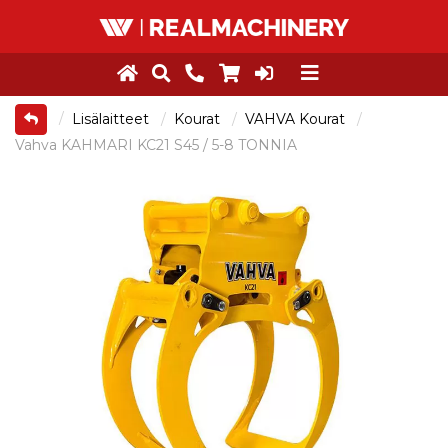
Lisälaitteet
Kourat
VAHVA Kourat
Vahva KAHMARI KC21 S45 / 5-8 TONNIA