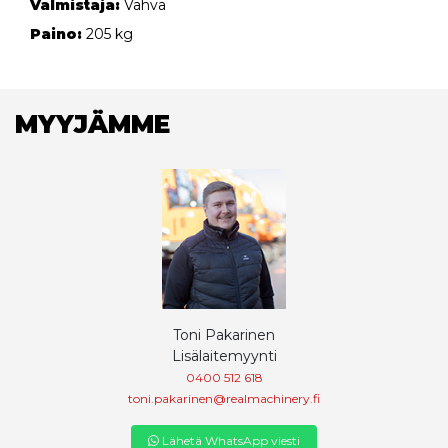
Valmistaja:
Vahva
Paino:
205 kg
MYYJÄMME
Toni Pakarinen
Lisälaitemyynti
0400 512 618
toni.pakarinen@realmachinery.fi
Lähetä WhatsApp viesti