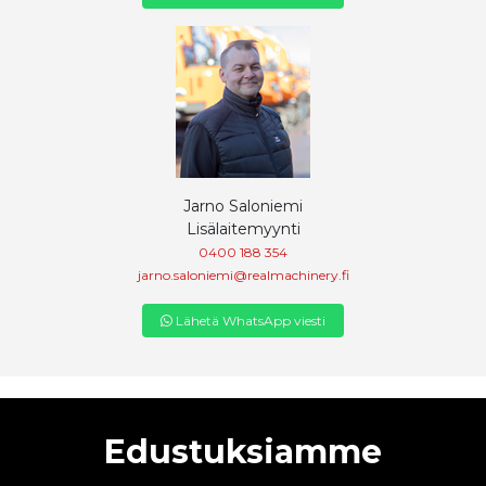
Jarno Saloniemi
Lisälaitemyynti
0400 188 354
jarno.saloniemi@realmachinery.fi
Lähetä WhatsApp viesti
Edustuksiamme