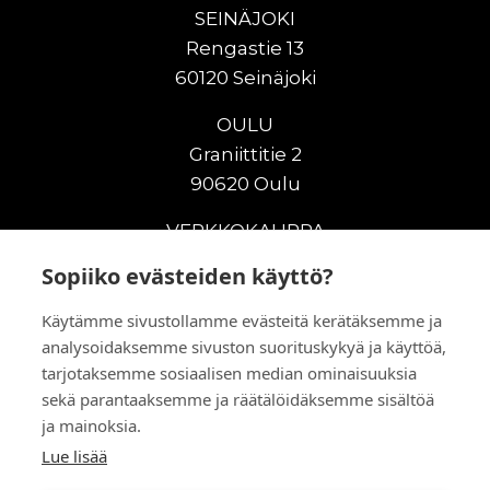
SEINÄJOKI
Rengastie 13
60120 Seinäjoki
OULU
Graniittitie 2
90620 Oulu
VERKKOKAUPPA
Sopiiko evästeiden käyttö?
Uudet maanrakennuskoneet
Uudet nostokoneet
Käytämme sivustollamme evästeitä kerätäksemme ja
Vuokrakoneet
analysoidaksemme sivuston suorituskykyä ja käyttöä,
Kampanjat
tarjotaksemme sosiaalisen median ominaisuuksia
Vaihtokoneet
sekä parantaaksemme ja räätälöidäksemme sisältöä
Murskaus ja seulonta
ja mainoksia.
Lisälaitteet
Lue lisää
Huolto ja varaosat