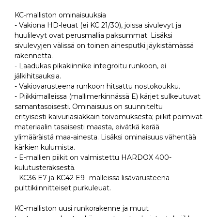
KC-malliston ominaisuuksia
- Vakiona HD-leuat (ei KC 21/30), joissa sivulevyt ja
huulilevyt ovat perusmallia paksummat. Lisäksi
sivulevyjen välissä on toinen ainesputki jäykistämässä
rakennetta.
- Laadukas pikakiinnike integroitu runkoon, ei
jälkihitsauksia.
- Vakiovarusteena runkoon hitsattu nostokoukku.
- Piikkimalleissa (mallimerkinnässä E) kärjet sulkeutuvat
samantasoisesti. Ominaisuus on suunniteltu
erityisesti kaivuriasiakkain toivomuksesta; piikit poimivat
materiaalin tasaisesti maasta, eivätkä kerää
ylimääräistä maa-ainesta. Lisäksi ominaisuus vähentää
kärkien kulumista.
- E-mallien piikit on valmistettu HARDOX 400-
kulutusteräksestä.
- KC36 E7 ja KC42 E9 -malleissa lisävarusteena
pulttikiinnitteiset purkuleuat.
KC-malliston uusi runkorakenne ja muut