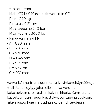
Tekniset tiedot:
- Malli KC21 / S45 (sis. lukkoventtiilin C21)
- Paino 240 kg
- Pinta-ala 0,21 m²
- Max. työpaine 240 bar
- Max. kuorma 3000 kg
- Kärki-voima 9,4 kN
- A = 820 mm
- B = 90 mm
- C = 570 mm
- D = 1345 mm
- E = 913 mm
- F = 375 mm
- G = 650 mm
Vahva KC-mallit on suunniteltu kaivinkonekäyttöön, ja
mallistosta löytyy jokaiselle sopiva versio eri
kokoluokkiin ja erilaisilla pikakiinnikkeillä. Kahmareita
käytetään esim. puunkäsittelyn, tonttien raivauksen,
rakennuspurkujen ja putkiurakoiden yhteydessä.