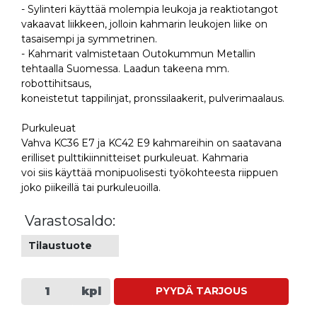
- Sylinteri käyttää molempia leukoja ja reaktiotangot
vakaavat liikkeen, jolloin kahmarin leukojen liike on
tasaisempi ja symmetrinen.
- Kahmarit valmistetaan Outokummun Metallin
tehtaalla Suomessa. Laadun takeena mm.
robottihitsaus,
koneistetut tappilinjat, pronssilaakerit, pulverimaalaus.
Purkuleuat
Vahva KC36 E7 ja KC42 E9 kahmareihin on saatavana
erilliset pulttikiinnitteiset purkuleuat. Kahmaria
voi siis käyttää monipuolisesti työkohteesta riippuen
joko piikeillä tai purkuleuoilla.
Varastosaldo:
Tilaustuote
kpl
PYYDÄ TARJOUS