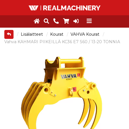
Lisälaitteet
Kourat
VAHVA Kourat
Vahva KAHMARI PIIKEILLÄ KC36 E7 S60 / 13-20 TONNIA