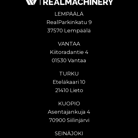
LEMPÄÄLÄ
RealParkinkatu 9
37570 Lempäälä
VANTAA
Kiitoradantie 4
01530 Vantaa
TURKU
Eteläkaari 10
21410 Lieto
KUOPIO
Asentajankuja 4
70900 Siilinjärvi
SEINÄJOKI