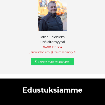
Jarno Saloniemi
Lisälaitemyynti
0400 188 354
jarno.saloniemi@realmachinery.fi
Lähetä WhatsApp viesti
Edustuksiamme