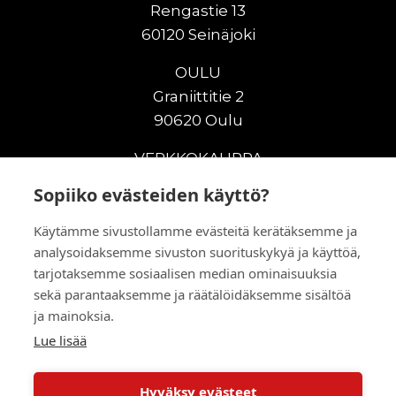
Rengastie 13
60120 Seinäjoki
OULU
Graniittitie 2
90620 Oulu
VERKKOKAUPPA
Sopiiko evästeiden käyttö?
Uudet maanrakennuskoneet
Uudet nostokoneet
Käytämme sivustollamme evästeitä kerätäksemme ja
Vuokrakoneet
analysoidaksemme sivuston suorituskykyä ja käyttöä,
Kampanjat
tarjotaksemme sosiaalisen median ominaisuuksia
Vaihtokoneet
sekä parantaaksemme ja räätälöidäksemme sisältöä
Murskaus ja seulonta
ja mainoksia.
Lisälaitteet
Lue lisää
Huolto ja varaosat
Hyväksy evästeet