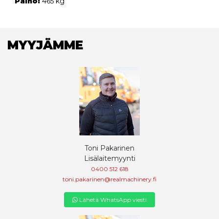
Paino:
465 kg
MYYJÄMME
Toni Pakarinen
Lisälaitemyynti
0400 512 618
toni.pakarinen@realmachinery.fi
Lähetä WhatsApp viesti