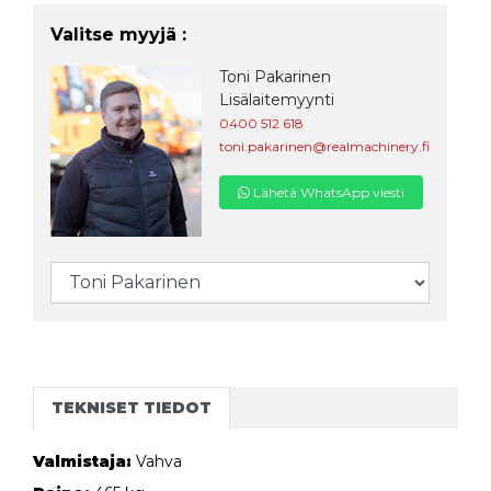
Valitse myyjä :
Toni Pakarinen
Lisälaitemyynti
0400 512 618
toni.pakarinen@realmachinery.fi
Lähetä WhatsApp viesti
TEKNISET TIEDOT
Valmistaja:
Vahva