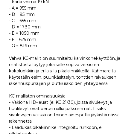
- Kärki-voima 19 kN
- A = 955 mm
- B = 95 mm
- C = 655 mm
- D = 1780 mm
- E = 1050 mm
- F = 625 mm
- G = 816 mm
Vahva KC-mallit on suunniteltu kaivinkonekäyttöön, ja
mallistosta löytyy jokaiselle sopiva versio eri
kokoluokkiin ja erilaisilla pikakiinnikkeillä. Kahmareita
käytetään esim. puunkäsittelyn, tonttien raivauksen,
rakennuspurkujen ja putkiurakoiden yhteydessä.
KC-malliston ominaisuuksia
- Vakiona HD-leuat (ei KC 21/30), joissa sivulevyt ja
huulilevyt ovat perusmallia paksummat. Lisäksi
sivulevyjen välissä on toinen ainesputki jäykistämässä
rakennetta.
- Laadukas pikakiinnike integroitu runkoon, ei
jälkihitsauksia.