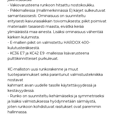
- Vakiovarusteena runkoon hitsattu nostokoukku.
- Piikkimalleissa (mallimerkinnässä E) kärjet sulkeutuvat
samantasoisesti. Ominaisuus on suunniteltu
erityisesti kaivuriasiakkain toivomuksesta; piikit poimivat
materiaalin tasaisesti maasta, eivätkä kerää
ylimääräistä maa-ainesta. Lisäksi ominaisuus vähentää
kärkien kulumista.
- E-mallien piikit on valmistettu HARDOX 400-
kulutusteräksestä.
- KC36 E7 ja KC42 E9 -malleissa lisävarusteena
pulttikiinnitteiset purkuleuat.
KC-malliston uusi runkorakenne ja muut
tuoteparannukset sekä parantunut valmistustekniikka
nostavat
kahmarit aivan uudelle tasolle käytettävyydessä ja
kestävyydessä.
- Runko on suunniteltu kehämäiseksi ja symmetriseksi
ja lisäksi valmistuksessa hyödynnetään särmäystä,
joten runkoon kohdistuvat rasitukset ovat paremmin
hallinnassa.