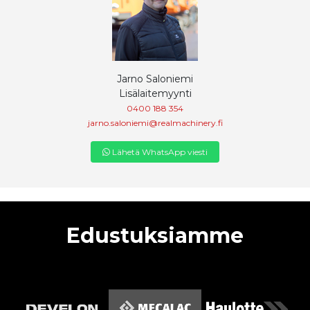
Jarno Saloniemi
Lisälaitemyynti
0400 188 354
jarno.saloniemi@realmachinery.fi
Lähetä WhatsApp viesti
Edustuksiamme