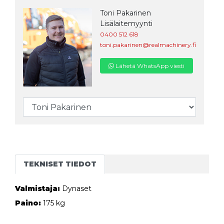
Toni Pakarinen
Lisälaitemyynti
0400 512 618
toni.pakarinen@realmachinery.fi
Lähetä WhatsApp viesti
TEKNISET TIEDOT
Valmistaja:
Dynaset
Paino:
175 kg