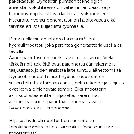
pakokaasuja. Dynasetin puhtaan teknologian
ansiosta työkohteessa on vähemmän päästöjä ja
luonnonvaroja kuluttavia laitteita. Työkoneeseen
integroitu hydrauligeneraattori on huoltovapaa eikä
tarvitse erillistä kuljetusta työmaalle.
Perusmalleihin on integroituna uusi Silent-
hydraulimoottori, joka parantaa generaattoria useilla eri
tavoilla.
Äänenpainetaso on merkittävästi alhaisempi. Vielä
tärkeämpiä tekijöitä ovat parannettu äänirakenne ja
taajuustaso, joiden ansiosta laite tuntuu äänettömältä.
Dynasetin uudet hiljaiset hydraulimoottorit on
suunniteltu tuottamaan ääntä, jonka rakenne ja taajuus
ovat korvalle hienovaraisempia. Siksi moottorin
ääni kuulostaa erittäin hiljaiselta. Paremmat
ääniominaisuudet parantavat huomattavasti
työympäristöä ja -ergonomiaa.
Hiljaiset hydraulimoottorit on suunniteltu
tehokkaammiksi ja kestävimmiksi. Dynasetin uusissa
moottoreissa