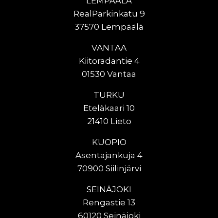
LEMPÄÄLÄ
RealParkinkatu 9
37570 Lempäälä
VANTAA
Kiitoradantie 4
01530 Vantaa
TURKU
Eteläkaari 10
21410 Lieto
KUOPIO
Asentajankuja 4
70900 Siilinjärvi
SEINÄJOKI
Rengastie 13
60120 Seinäjoki