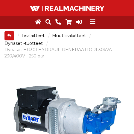
Lisälaitteet
Muut lisälaitteet
Dynaset -tuotteet
Dynaset HG30I HYDRAULIGENERAATTORI 30kVA -
230/400V - 250 bar