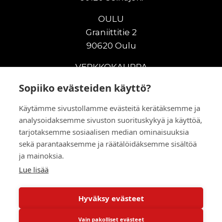
OULU
Graniittitie 2
90620 Oulu
VERKKOKAUPPA
Sopiiko evästeiden käyttö?
Uudet maanrakennuskoneet
Uudet nostokoneet
Käytämme sivustollamme evästeitä kerätäksemme ja
Vuokrakoneet
analysoidaksemme sivuston suorituskykyä ja käyttöä,
Kampanjat
tarjotaksemme sosiaalisen median ominaisuuksia
Vaihtokoneet
sekä parantaaksemme ja räätälöidäksemme sisältöä
Murskaus ja seulonta
ja mainoksia.
Lisälaitteet
Lue lisää
Huolto ja varaosat
Hyväksy evästeet
© 2026 RealMachinery Oy
Vain pakolliset evästeet