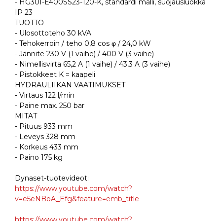
- HG30I-E400SS23-120-K, standardi malli, suojausluokka
IP 23
TUOTTO
- Ulosottoteho 30 kVA
- Tehokerroin / teho 0,8 cos φ / 24,0 kW
- Jännite 230 V (1 vaihe) / 400 V (3 vaihe)
- Nimellisvirta 65,2 A (1 vaihe) / 43,3 A (3 vaihe)
- Pistokkeet K = kaapeli
HYDRAULIIKAN VAATIMUKSET
- Virtaus 122 l/min
- Paine max. 250 bar
MITAT
- Pituus 933 mm
- Leveys 328 mm
- Korkeus 433 mm
- Paino 175 kg
Dynaset-tuotevideot:
https://www.youtube.com/watch?
v=e5eNBoA_Efg&feature=emb_title
https://www.youtube.com/watch?