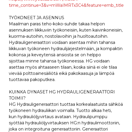
time_continue=3&v=mWaIMRTx3C4&feature=emb_title
TYÖKONEET JA ASENNUS
Maailman paras teho-koko-suhde takaa helpon
asennuksen liikkuviin työkoneisiin, kuten kaivinkoneisiin,
kuorma-autoihin, nostolavoihin ja huoltoautoihin.
Hydrauligeneraattori voidaan asentaa mihin tahansa
liikkuvan työkoneen hydraulijärjestelmään, ja kompaktin
kokonsa ja keveytensä ansiosta se on helppo
sijoittaa minne tahansa työkoneessa. HG voidaan
asettaa myös ahtaaseen tilaan, koska siinä ei ole tilaa
vievää polttoainesäiliötä eikä pakokaasuja ja lämpöä
tuottavaa pakoputkea.
KUINKA DYNASET HG HYDRAULIGENERAATTORI
TOIMII?
HG Hydrauligeneraattori tuottaa korkealaatuista sähköä
työkoneen hydrauliikan voimalla. Tuotto alkaa heti,
kun hydrauliöljyvirtaus avataan. Hydraulipumppu
syöttää hydrauliöljyvirtauksen HG:n hydraulimoottoriin,
joka on integroituna generaattoriin. Generaattori