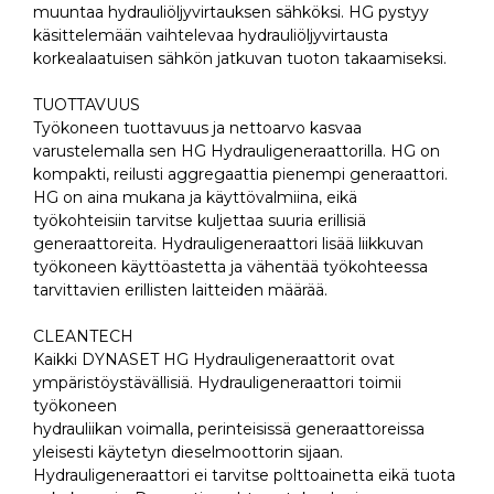
muuntaa hydrauliöljyvirtauksen sähköksi. HG pystyy
käsittelemään vaihtelevaa hydrauliöljyvirtausta
korkealaatuisen sähkön jatkuvan tuoton takaamiseksi.
TUOTTAVUUS
Työkoneen tuottavuus ja nettoarvo kasvaa
varustelemalla sen HG Hydrauligeneraattorilla. HG on
kompakti, reilusti aggregaattia pienempi generaattori.
HG on aina mukana ja käyttövalmiina, eikä
työkohteisiin tarvitse kuljettaa suuria erillisiä
generaattoreita. Hydrauligeneraattori lisää liikkuvan
työkoneen käyttöastetta ja vähentää työkohteessa
tarvittavien erillisten laitteiden määrää.
CLEANTECH
Kaikki DYNASET HG Hydrauligeneraattorit ovat
ympäristöystävällisiä. Hydrauligeneraattori toimii
työkoneen
hydrauliikan voimalla, perinteisissä generaattoreissa
yleisesti käytetyn dieselmoottorin sijaan.
Hydrauligeneraattori ei tarvitse polttoainetta eikä tuota