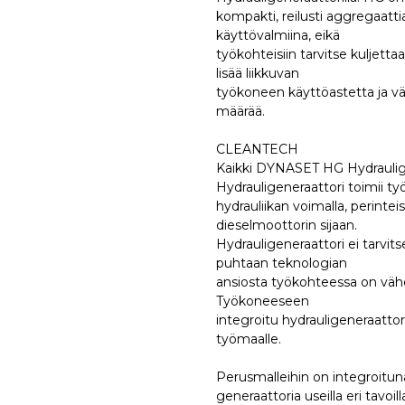
kompakti, reilusti aggregaatt
käyttövalmiina, eikä
työkohteisiin tarvitse kuljettaa
lisää liikkuvan
työkoneen käyttöastetta ja väh
määrää.
CLEANTECH
Kaikki DYNASET HG Hydrauligen
Hydrauligeneraattori toimii t
hydrauliikan voimalla, perintei
dieselmoottorin sijaan.
Hydrauligeneraattori ei tarvit
puhtaan teknologian
ansiosta työkohteessa on vähe
Työkoneeseen
integroitu hydrauligeneraattori
työmaalle.
Perusmalleihin on integroituna
generaattoria useilla eri tavoill