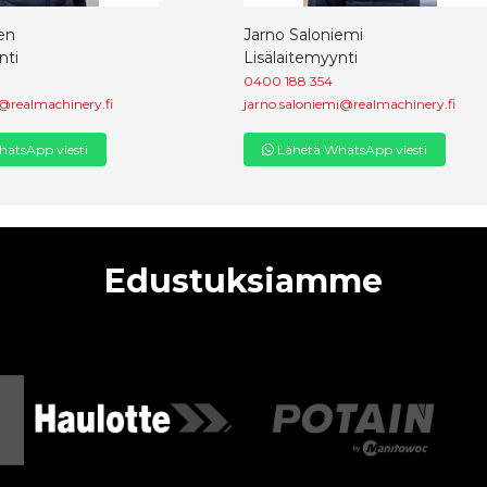
en
Jarno Saloniemi
nti
Lisälaitemyynti
0400 188 354
@realmachinery.fi
jarno.saloniemi@realmachinery.fi
atsApp viesti
Lähetä WhatsApp viesti
Edustuksiamme