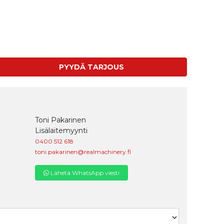
PYYDÄ TARJOUS
Toni Pakarinen
Lisälaitemyynti
0400 512 618
toni.pakarinen@realmachinery.fi
Lähetä WhatsApp viesti