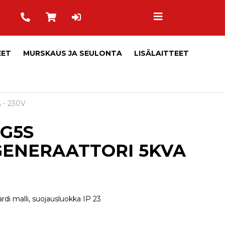
EET
MURSKAUS JA SEULONTA
LISÄLAITTEET
- 230V
G5S
ENERAATTORI 5KVA
di malli, suojausluokka IP 23