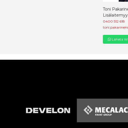
Toni Pakarin
Lisälaitemyy
0400 512 618
toni.pakarinen
Lähetä Wh