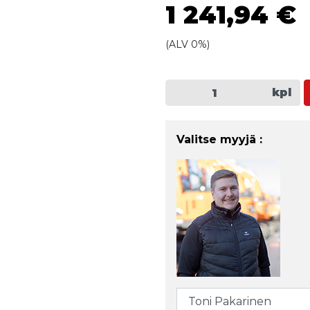
1 241,94 €
(ALV 0%)
kpl
Valitse myyjä :