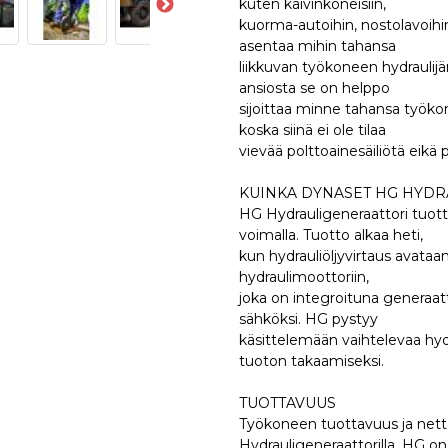
kuten kaivinkoneisiin,
kuorma-autoihin, nostolavoihin
asentaa mihin tahansa
liikkuvan työkoneen hydraulij
ansiosta se on helppo
sijoittaa minne tahansa työko
koska siinä ei ole tilaa
vievää polttoainesäiliötä eik
KUINKA DYNASET HG HYDR
HG Hydrauligeneraattori tuott
voimalla. Tuotto alkaa heti,
kun hydrauliöljyvirtaus avata
hydraulimoottoriin,
joka on integroituna generaatt
sähköksi. HG pystyy
käsittelemään vaihtelevaa hyd
tuoton takaamiseksi.
TUOTTAVUUS
Työkoneen tuottavuus ja nett
Hydrauligeneraattorilla. HG on