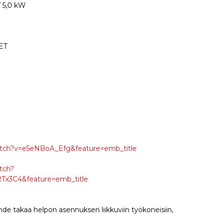
/ 5,0 kW
ET
tch?v=e5eNBoA_Efg&feature=emb_title
tch?
x3C4&feature=emb_title
e takaa helpon asennuksen liikkuviin työkoneisiin,