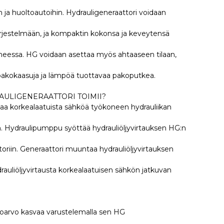
 ja huoltoautoihin. Hydrauligeneraattori voidaan
ärjestelmään, ja kompaktin kokonsa ja keveytensä
neessa. HG voidaan asettaa myös ahtaaseen tilaan,
ä pakokaasuja ja lämpöä tuottavaa pakoputkea.
AULIGENERAATTORI TOIMII?
aa korkealaatuista sähköä työkoneen hydrauliikan
an. Hydraulipumppu syöttää hydrauliöljyvirtauksen HG:n
oriin. Generaattori muuntaa hydrauliöljyvirtauksen
rauliöljyvirtausta korkealaatuisen sähkön jatkuvan
oarvo kasvaa varustelemalla sen HG