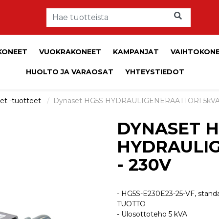
KONEET
VUOKRAKONEET
KAMPANJAT
VAIHTOKON
HUOLTO JA VARAOSAT
YHTEYSTIEDOT
et -tuotteet
Dynaset HG5S HYDRAULIGENERAATTORI 5kVA 
DYNASET H
HYDRAULIG
- 230V
- HG5S-E230E23-25-VF, standar
TUOTTO
- Ulosottoteho 5 kVA