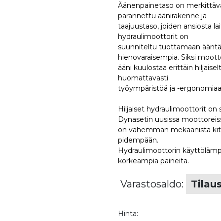
Äänenpainetaso on merkittäväs
parannettu äänirakenne ja
taajuustaso, joiden ansiosta l
hydraulimoottorit on
suunniteltu tuottamaan ääntä,
hienovaraisempia. Siksi moott
ääni kuulostaa erittäin hiljai
huomattavasti
työympäristöä ja -ergonomiaa
Hiljaiset hydraulimoottorit o
Dynasetin uusissa moottoreis
on vähemmän mekaanista kitk
pidempään.
Hydraulimoottorin käyttölämpöt
korkeampia paineita.
Varastosaldo:
Tilau
Hinta: