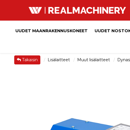
UUDET MAANRAKENNUSKONEET
UUDET NOSTO
Takaisin
Lisälaitteet
Muut lisälaitteet
Dynas