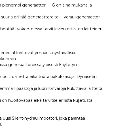
ia pienempi generaattori. HG on aina mukana ja
 suuria erillisiä generaattoreita. Hydrauligeneraattori
entää työkohteessa tarvittavien erillisten laitteiden
eraattorit ovat ympäristöystävällisiä.
yökoneen
sissä generaattoreissa yleisesti käytetyn
se polttoainetta eikä tuota pakokaasuja. Dynasetin
mmän päästöjä ja luonnonvaroja kuluttavia laitteita.
 on huoltovapaa eikä tarvitse erillistä kuljetusta
 uusi Silent-hydraulimoottori, joka parantaa
a.