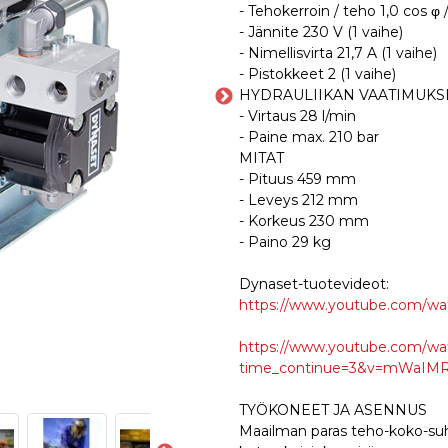
- Tehokerroin / teho 1,0 cos φ 
- Jännite 230 V (1 vaihe)
- Nimellisvirta 21,7 A (1 vaihe)
- Pistokkeet 2 (1 vaihe)
HYDRAULIIKAN VAATIMUKS
- Virtaus 28 l/min
- Paine max. 210 bar
MITAT
- Pituus 459 mm
- Leveys 212 mm
- Korkeus 230 mm
- Paino 29 kg
Dynaset-tuotevideot:
https://www.youtube.com/wa
https://www.youtube.com/wa
time_continue=3&v=mWaIMRT
TYÖKONEET JA ASENNUS
Maailman paras teho-koko-suhd