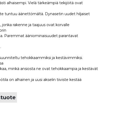
ti alhaisempi. Vielä tärkeämpiä tekijöitä ovat
aite tuntuu äänettömältä. Dynasetin uudet hiljaiset
 jonka rakenne ja taajuus ovat korvalle
orin
selta. Paremmat ääniominaisuudet parantavat
.
n suunniteltu tehokkaammiksi ja kestävimmiksi.
sa
aa, minkä ansiosta ne ovat tehokkaampia ja kestävät
ila on alhainen ja uusi akselin tiiviste kestää
stuote