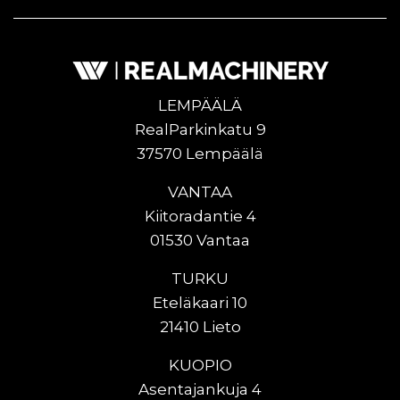
LEMPÄÄLÄ
RealParkinkatu 9
37570 Lempäälä
VANTAA
Kiitoradantie 4
01530 Vantaa
TURKU
Eteläkaari 10
21410 Lieto
KUOPIO
Asentajankuja 4