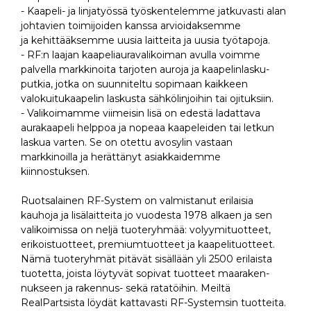
- Kaapeli- ja linjatyössä työskentelemme jatkuvasti alan
johtavien toimijoiden kanssa arvioidaksemme
ja kehittääksemme uusia laitteita ja uusia työtapoja.
- RF:n laajan kaapeliauravalikoiman avulla voimme
palvella markkinoita tarjoten auroja ja kaapelinlasku-
putkia, jotka on suunniteltu sopimaan kaikkeen
valokuitukaapelin laskusta sähkölinjoihin tai ojituksiin.
- Valikoimamme viimeisin lisä on edestä ladattava
aurakaapeli helppoa ja nopeaa kaapeleiden tai letkun
laskua varten. Se on otettu avosylin vastaan
markkinoilla ja herättänyt asiakkaidemme
kiinnostuksen.
Ruotsalainen RF-System on valmistanut erilaisia
kauhoja ja lisälaitteita jo vuodesta 1978 alkaen ja sen
valikoimissa on neljä tuoteryhmää: volyymituotteet,
erikoistuotteet, premiumtuotteet ja kaapelituotteet.
Nämä tuoteryhmät pitävät sisällään yli 2500 erilaista
tuotetta, joista löytyvät sopivat tuotteet maaraken-
nukseen ja rakennus- sekä ratatöihin. Meiltä
RealPartsista löydät kattavasti RF-Systemsin tuotteita.