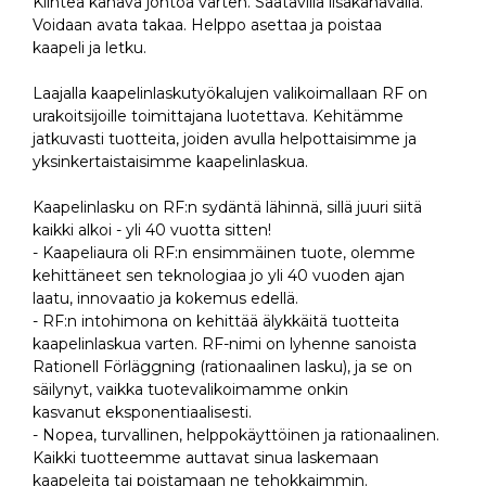
Kiinteä kanava johtoa varten. Saatavilla lisäkanavalla.
Voidaan avata takaa. Helppo asettaa ja poistaa
kaapeli ja letku.
Laajalla kaapelinlaskutyökalujen valikoimallaan RF on
urakoitsijoille toimittajana luotettava. Kehitämme
jatkuvasti tuotteita, joiden avulla helpottaisimme ja
yksinkertaistaisimme kaapelinlaskua.
Kaapelinlasku on RF:n sydäntä lähinnä, sillä juuri siitä
kaikki alkoi - yli 40 vuotta sitten!
- Kaapeliaura oli RF:n ensimmäinen tuote, olemme
kehittäneet sen teknologiaa jo yli 40 vuoden ajan
laatu, innovaatio ja kokemus edellä.
- RF:n intohimona on kehittää älykkäitä tuotteita
kaapelinlaskua varten. RF-nimi on lyhenne sanoista
Rationell Förläggning (rationaalinen lasku), ja se on
säilynyt, vaikka tuotevalikoimamme onkin
kasvanut eksponentiaalisesti.
- Nopea, turvallinen, helppokäyttöinen ja rationaalinen.
Kaikki tuotteemme auttavat sinua laskemaan
kaapeleita tai poistamaan ne tehokkaimmin.