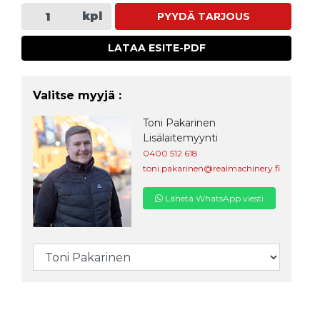
kpl
PYYDÄ TARJOUS
LATAA ESITE-PDF
Valitse myyjä :
Toni Pakarinen
Lisälaitemyynti
0400 512 618
toni.pakarinen@realmachinery.fi
Lähetä WhatsApp viesti