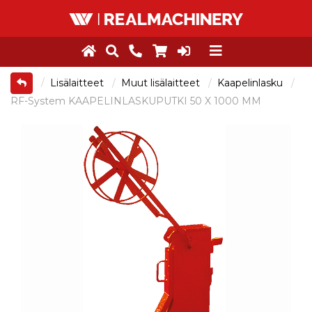
Lisälaitteet
Muut lisälaitteet
Kaapelinlasku
RF-System KAAPELINLASKUPUTKI 50 X 1000 MM