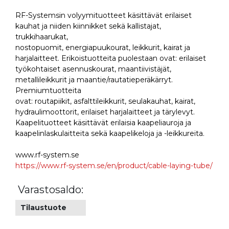
RF-Systemsin volyymituotteet käsittävät erilaiset
kauhat ja niiden kiinnikket sekä kallistajat,
trukkihaarukat,
nostopuomit, energiapuukourat, leikkurit, kairat ja
harjalaitteet. Erikoistuotteita puolestaan ovat: erilaiset
työkohtaiset asennuskourat, maantiivistäjät,
metallileikkurit ja maantie/rautatieperäkärryt.
Premiumtuotteita
ovat: routapiikit, asfalttileikkurit, seulakauhat, kairat,
hydraulimoottorit, erilaiset harjalaitteet ja tärylevyt.
Kaapelituotteet käsittävät erilaisia kaapeliauroja ja
kaapelinlaskulaitteita sekä kaapelikeloja ja -leikkureita.
www.rf-system.se
https://www.rf-system.se/en/product/cable-laying-tube/
Varastosaldo:
Tilaustuote