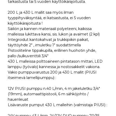
tarkastusta tai 5 vuoden käyttöikärajoitusta.
200 L ja 430 L mallit saa myös ilman
tyyppihyväksyntää, ei katsastusta, ei 5 vuoden
käyttöikärajoitusta !
Säiliön ja kannen materiaali polyeteeni, kaikissa
malleissa lukittava kansi, sis. lukon ja avaimet (2 kpl)
Integroidut kantokahvat ja trukkipiikin paikat,
täyttöyhde 2" , imuletku 1" suodattimella
Pistooliteline tippakupilla, erillinen huohotin yhde,
pallo-/sulkuventtiili 3/4"
430 L malleissa polttoaineen pintatason mittari, LED
lamppu (työvalo) kannessa ja nostosakkelit vakiona.
Vakio pumppuvarustus 200 ja 430 L mallit (PIUSI
itseimevä lamellipumppu) :
12V PIUSI pumppu n.40 L/min, 4 m jakeluletku 3/4"
(19mm), automaattipistooli, 6 m sähköjohto /
hauenleuat
Lisävaruste pumput 430 L malleihin (valmistaja PIUSI) :
24V pumppu 43 L/min, 24/12V DUO pumppu 70/35