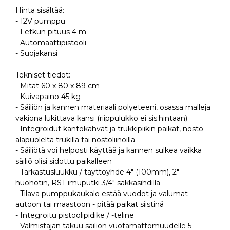
Hinta sisältää:
- 12V pumppu
- Letkun pituus 4 m
- Automaattipistooli
- Suojakansi
Tekniset tiedot:
- Mitat 60 x 80 x 89 cm
- Kuivapaino 45 kg
- Säiliön ja kannen materiaali polyeteeni, osassa malleja
vakiona lukittava kansi (riippulukko ei sis.hintaan)
- Integroidut kantokahvat ja trukkipiikin paikat, nosto
alapuolelta trukilla tai nostoliinoilla
- Säiliötä voi helposti käyttää ja kannen sulkea vaikka
säiliö olisi sidottu paikalleen
- Tarkastusluukku / täyttöyhde 4" (100mm), 2"
huohotin, RST imuputki 3/4" sakkasihdillä
- Tilava pumppukaukalo estää vuodot ja valumat
autoon tai maastoon - pitää paikat siistinä
- Integroitu pistoolipidike / -teline
- Valmistajan takuu säiliön vuotamattomuudelle 5