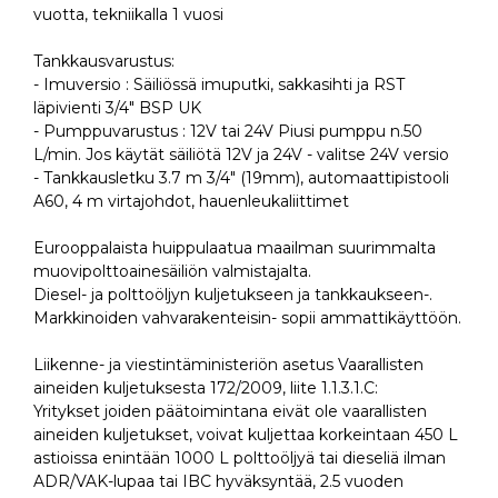
vuotta, tekniikalla 1 vuosi
Tankkausvarustus:
- Imuversio : Säiliössä imuputki, sakkasihti ja RST
läpivienti 3/4" BSP UK
- Pumppuvarustus : 12V tai 24V Piusi pumppu n.50
L/min. Jos käytät säiliötä 12V ja 24V - valitse 24V versio
- Tankkausletku 3.7 m 3/4" (19mm), automaattipistooli
A60, 4 m virtajohdot, hauenleukaliittimet
Eurooppalaista huippulaatua maailman suurimmalta
muovipolttoainesäiliön valmistajalta.
Diesel- ja polttoöljyn kuljetukseen ja tankkaukseen-.
Markkinoiden vahvarakenteisin- sopii ammattikäyttöön.
Liikenne- ja viestintäministeriön asetus Vaarallisten
aineiden kuljetuksesta 172/2009, liite 1.1.3.1.C:
Yritykset joiden päätoimintana eivät ole vaarallisten
aineiden kuljetukset, voivat kuljettaa korkeintaan 450 L
astioissa enintään 1000 L polttoöljyä tai dieseliä ilman
ADR/VAK-lupaa tai IBC hyväksyntää, 2.5 vuoden