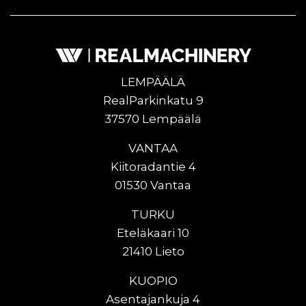
LEMPÄÄLÄ
RealParkinkatu 9
37570 Lempäälä
VANTAA
Kiitoradantie 4
01530 Vantaa
TURKU
Eteläkaari 10
21410 Lieto
KUOPIO
Asentajankuja 4