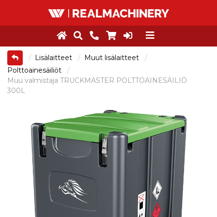
Lisälaitteet
Muut lisälaitteet
Polttoainesäiliöt
Muu valmistaja TRUCKMASTER POLTTOAINESÄILIÖ
300L