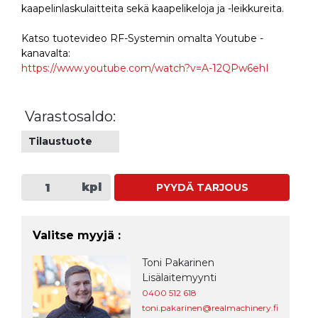
kaapelinlaskulaitteita sekä kaapelikeloja ja -leikkureita.
Katso tuotevideo RF-Systemin omalta Youtube -
kanavalta:
https://www.youtube.com/watch?v=A-12QPw6ehI
Varastosaldo:
Tilaustuote
kpl
PYYDÄ TARJOUS
Valitse myyjä :
Toni Pakarinen
Lisälaitemyynti
0400 512 618
toni.pakarinen@realmachinery.fi