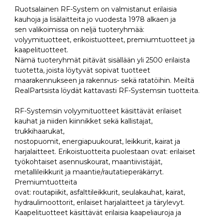
Ruotsalainen RF-System on valmistanut erilaisia
kauhoja ja lisälaitteita jo vuodesta 1978 alkaen ja
sen valikoimissa on neljä tuoteryhmää:
volyymituotteet, erikoistuotteet, premiumtuotteet ja
kaapelituotteet.
Nämä tuoteryhmät pitävät sisällään yli 2500 erilaista
tuotetta, joista löytyvät sopivat tuotteet
maarakennukseen ja rakennus- sekä ratatöihin. Meiltä
RealPartsista löydät kattavasti RF-Systemsin tuotteita.
RF-Systemsin volyymituotteet käsittävät erilaiset
kauhat ja niiden kiinnikket sekä kallistajat,
trukkihaarukat,
nostopuomit, energiapuukourat, leikkurit, kairat ja
harjalaitteet. Erikoistuotteita puolestaan ovat: erilaiset
työkohtaiset asennuskourat, maantiivistäjät,
metallileikkurit ja maantie/rautatieperäkärryt.
Premiumtuotteita
ovat: routapiikit, asfalttileikkurit, seulakauhat, kairat,
hydraulimoottorit, erilaiset harjalaitteet ja tärylevyt.
Kaapelituotteet käsittävät erilaisia kaapeliauroja ja