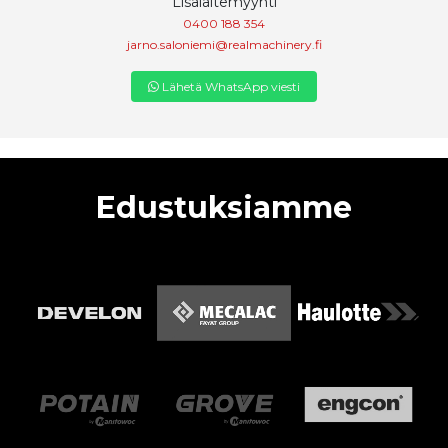
Lisälaitemyynti
0400 188 354
jarno.saloniemi@realmachinery.fi
Lähetä WhatsApp viesti
Edustuksiamme