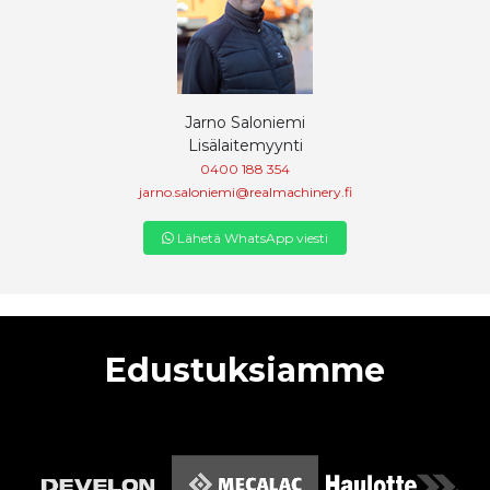
Jarno Saloniemi
Lisälaitemyynti
0400 188 354
jarno.saloniemi@realmachinery.fi
Lähetä WhatsApp viesti
Edustuksiamme