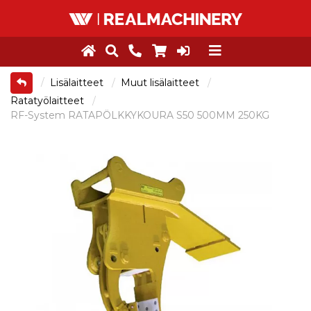
Lisälaitteet
Muut lisälaitteet
Ratatyölaitteet
RF-System RATAPÖLKKYKOURA S50 500MM 250KG