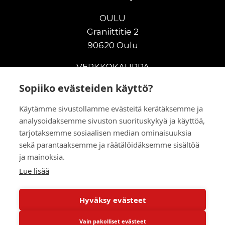
OULU
Graniittitie 2
90620 Oulu
VERKKOKAUPPA
Sopiiko evästeiden käyttö?
Uudet maanrakennuskoneet
Uudet nostokoneet
Käytämme sivustollamme evästeitä kerätäksemme ja
Vuokrakoneet
analysoidaksemme sivuston suorituskykyä ja käyttöä,
Kampanjat
tarjotaksemme sosiaalisen median ominaisuuksia
Vaihtokoneet
sekä parantaaksemme ja räätälöidäksemme sisältöä
Murskaus ja seulonta
ja mainoksia.
Lisälaitteet
Lue lisää
Huolto ja varaosat
Hyväksy evästeet
© 2026 RealMachinery Oy
Vain pakolliset evästeet