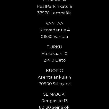
RealParkinkatu 9
37570 Lempäälä
VANTAA
Kiitoradantie 4
01530 Vantaa
TURKU
Eteläkaari 10
21410 Lieto
KUOPIO
Asentajankuja 4
70900 Siilinjärvi
SEINÄJOKI
Rengastie 13
60120 Seinäjoki