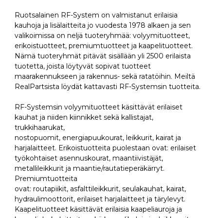
Ruotsalainen RF-System on valmistanut erilaisia
kauhoja ja lisälaitteita jo vuodesta 1978 alkaen ja sen
valikoimissa on neljä tuoteryhmää: volyymituotteet,
erikoistuotteet, premiumtuotteet ja kaapelituotteet.
Nämä tuoteryhmät pitävät sisällään yli 2500 erilaista
tuotetta, joista löytyvät sopivat tuotteet
maarakennukseen ja rakennus- sekä ratatöihin. Meiltä
RealPartsista löydät kattavasti RF-Systemsin tuotteita.
RF-Systemsin volyymituotteet käsittävät erilaiset
kauhat ja niiden kiinnikket sekä kallistajat,
trukkihaarukat,
nostopuomit, energiapuukourat, leikkurit, kairat ja
harjalaitteet. Erikoistuotteita puolestaan ovat: erilaiset
työkohtaiset asennuskourat, maantiivistäjät,
metallileikkurit ja maantie/rautatieperäkärryt.
Premiumtuotteita
ovat: routapiikit, asfalttileikkurit, seulakauhat, kairat,
hydraulimoottorit, erilaiset harjalaitteet ja tärylevyt.
Kaapelituotteet käsittävät erilaisia kaapeliauroja ja