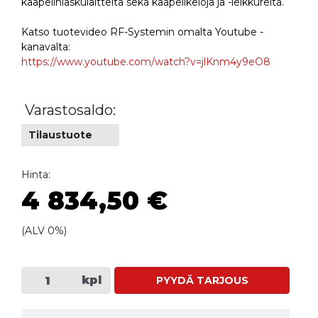
kaapelinlaskulaitteita sekä kaapelikeloja ja -leikkureita.
Katso tuotevideo RF-Systemin omalta Youtube -
kanavalta:
https://www.youtube.com/watch?v=jlKnm4y9eO8
Varastosaldo:
Tilaustuote
Hinta:
4 834,50 €
(ALV 0%)
kpl
PYYDÄ TARJOUS