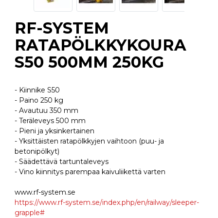
RF-SYSTEM
RATAPÖLKKYKOURA
S50 500MM 250KG
- Kiinnike S50
- Paino 250 kg
- Avautuu 350 mm
- Teräleveys 500 mm
- Pieni ja yksinkertainen
- Yksittäisten ratapölkkyjen vaihtoon (puu- ja
betonipölkyt)
- Säädettävä tartuntaleveys
- Vino kiinnitys parempaa kaivuliikettä varten
www.rf-system.se
https://www.rf-system.se/index.php/en/railway/sleeper-
grapple#