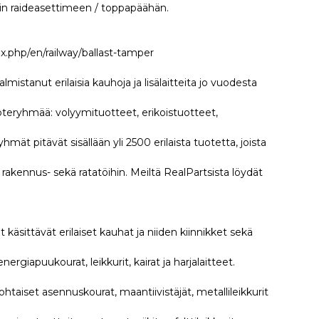
emin raideasettimeen / toppapäähän.
x.php/en/railway/ballast-tamper
istanut erilaisia kauhoja ja lisälaitteita jo vuodesta
uoteryhmää: volyymituotteet, erikoistuotteet,
ät pitävät sisällään yli 2500 erilaista tuotetta, joista
akennus- sekä ratatöihin. Meiltä RealPartsista löydät
äsittävät erilaiset kauhat ja niiden kiinnikket sekä
ergiapuukourat, leikkurit, kairat ja harjalaitteet.
ohtaiset asennuskourat, maantiivistäjät, metallileikkurit