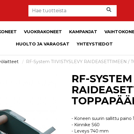
KONEET
VUOKRAKONEET
KAMPANJAT
VAIHTOKON
HUOLTO JA VARAOSAT
YHTEYSTIEDOT
ölaitteet
RF-System TIIVISTYSLEVY RAIDEASETTIMEEN /
RF-SYSTEM 
RAIDEASET
TOPPAPÄÄ
- Koneen suurin sallittu paino 
- Kiinnike S60
- Leveys 740 mm