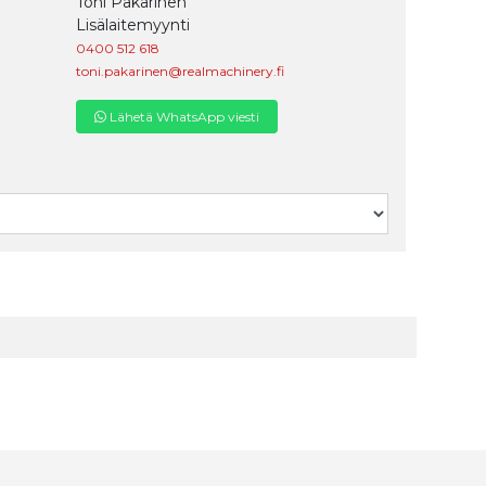
Toni Pakarinen
Lisälaitemyynti
0400 512 618
toni.pakarinen@realmachinery.fi
Lähetä WhatsApp viesti