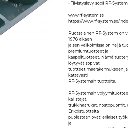
- Tiivistyslevy sopii RF-Syst
www.rf-system.se
https://www.rf-system.se/inde
Ruotsalainen RF-System on valm
1978 alkaen
ja sen valikoimissa on neljä t
premiumtuotteet ja
kaapelituotteet. Nämä tuoteryhm
löytyvät sopivat
tuotteet maarakennukseen ja r
kattavasti
RF-Systemsin tuotteita.
RF-Systemsin volyymituotteet k
kallistajat,
trukkihaarukat, nostopuomit, en
Erikoistuotteita
puolestaan ovat: erilaiset työk
ja