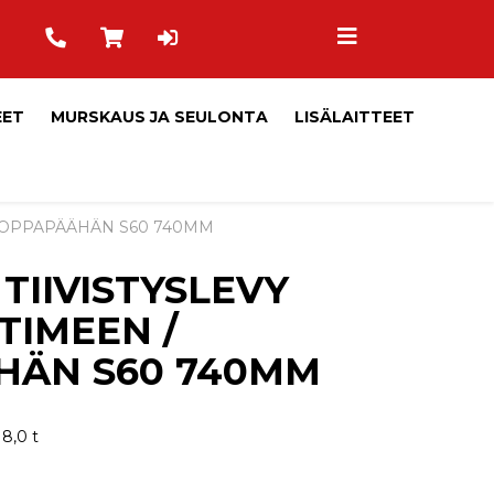
EET
MURSKAUS JA SEULONTA
LISÄLAITTEET
 TOPPAPÄÄHÄN S60 740MM
TIIVISTYSLEVY
TIMEEN /
HÄN S60 740MM
18,0 t