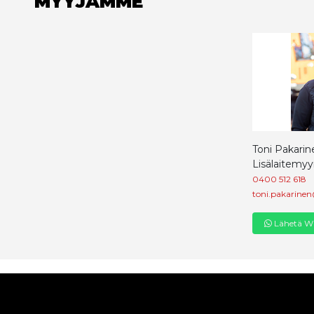
MYYJÄMME
Toni Pakarin
Lisälaitemyy
0400 512 618
toni.pakarinen
Lähetä Wh