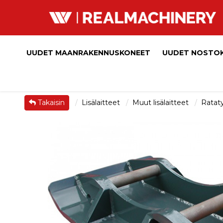
UUDET MAANRAKENNUSKONEET
UUDET NOSTO
Takaisin
Lisälaitteet
Muut lisälaitteet
Rataty