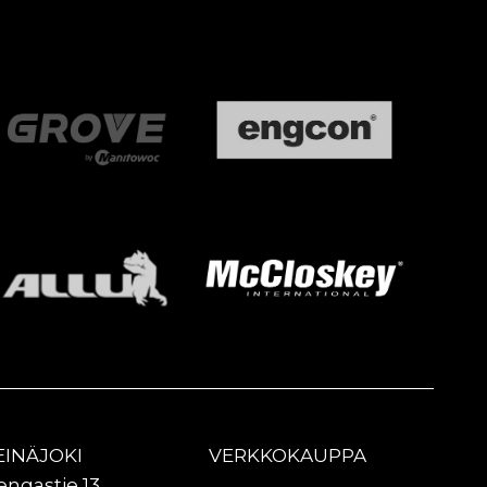
EINÄJOKI
VERKKOKAUPPA
engastie 13