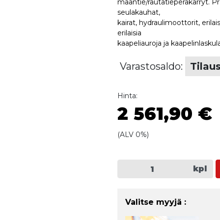
maantie/rautatieperäkärryt. Pre
seulakauhat,
kairat, hydraulimoottorit, erila
erilaisia
kaapeliauroja ja kaapelinlaskula
Varastosaldo:
Tilau
Hinta:
2 561,90 €
(ALV 0%)
kpl
Valitse myyjä :