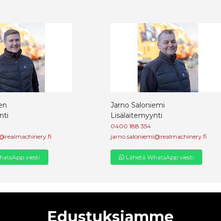
en
Jarno Saloniemi
nti
Lisälaitemyynti
0400 188 354
@realmachinery.fi
jarno.saloniemi@realmachinery.fi
atsApp viesti
Lähetä WhatsApp viesti
Edustuksiamme