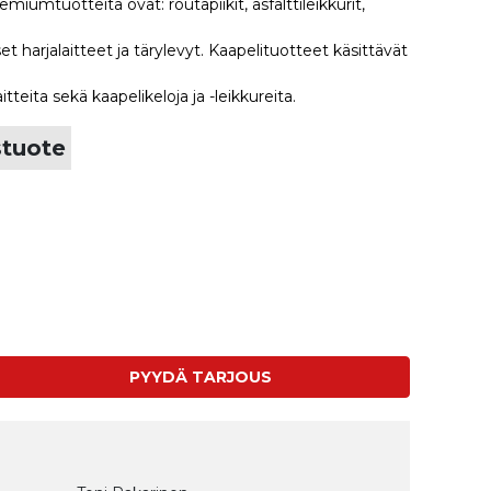
miumtuotteita ovat: routapiikit, asfalttileikkurit,
iset harjalaitteet ja tärylevyt. Kaapelituotteet käsittävät
itteita sekä kaapelikeloja ja -leikkureita.
stuote
PYYDÄ TARJOUS