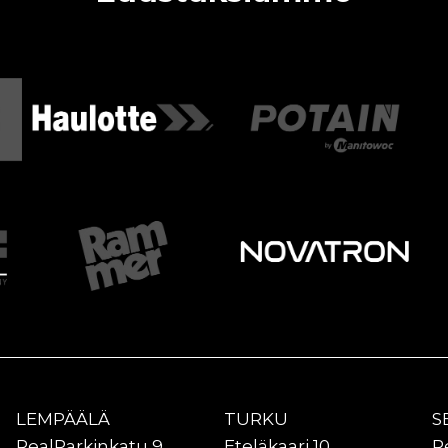
LEMPÄÄLÄ
TURKU
S
RealParkinkatu 9
Eteläkaari 10
R