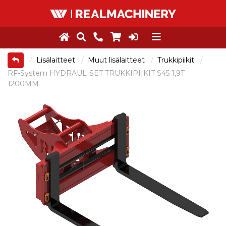
Lisälaitteet
Muut lisälaitteet
Trukkipiikit
RF-System HYDRAULISET TRUKKIPIIKIT S45 1,9T
1200MM