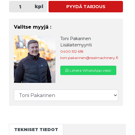
kpl
PYYDÄ TARJOUS
Valitse myyjä :
Toni Pakarinen
Lisälaitemyynti
0400 512 618
toni.pakarinen@realmachinery.fi
Lähetä WhatsApp viesti
TEKNISET TIEDOT