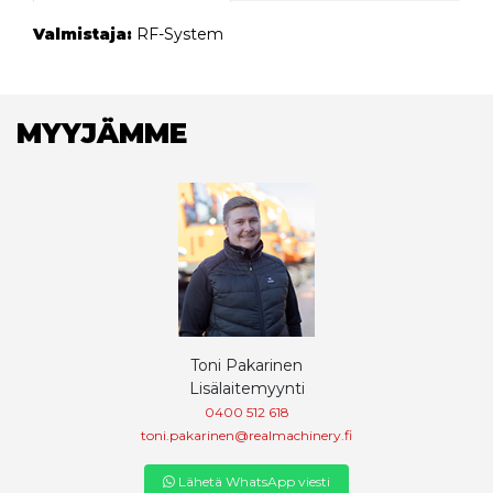
Valmistaja:
RF-System
MYYJÄMME
Toni Pakarinen
Lisälaitemyynti
0400 512 618
toni.pakarinen@realmachinery.fi
Lähetä WhatsApp viesti