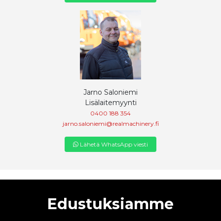
Jarno Saloniemi
Lisälaitemyynti
0400 188 354
jarno.saloniemi@realmachinery.fi
Lähetä WhatsApp viesti
Edustuksiamme