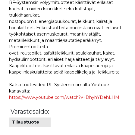
RF-Systemsin volyymituotteet käsittävät erilaiset
kauhat ja niiden kiinnikket sekä kallistajat,
trukkihaarukat,
nostopuomit, energiapuukourat, leikkurit, kairat ja
harjalaitteet. Erikoistuotteita puolestaan ovat: erilaiset
työkohtaiset asennuskourat, maantiivistäjät,
metallileikkurit ja maantie/rautatieperäkärryt.
Premiumtuotteita
ovat: routapiikit, asfalttileikkurit, seulakauhat, kairat,
hydraulimoottorit, erilaiset harjalaitteet ja tärylevyt.
Kaapelituotteet käsittävät erilaisia kaapeliauroja ja
kaapelinlaskulaitteita sekä kaapelikeloja ja -leikkureita.
Katso tuotevideo RF-Systemin omalta Youtube -
kanavalta:
https://www.youtube.com/watch?v=DhyhYDehLHM
Varastosaldo:
Tilaustuote