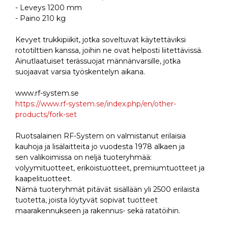
- Leveys 1200 mm
- Paino 210 kg
Kevyet trukkipiikit, jotka soveltuvat käytettäviksi
rototilttien kanssa, joihin ne ovat helposti liitettävissä.
Ainutlaatuiset terässuojat männänvarsille, jotka
suojaavat varsia työskentelyn aikana.
www.rf-system.se
https://www.rf-system.se/index.php/en/other-
products/fork-set
Ruotsalainen RF-System on valmistanut erilaisia
kauhoja ja lisälaitteita jo vuodesta 1978 alkaen ja
sen valikoimissa on neljä tuoteryhmää:
volyymituotteet, erikoistuotteet, premiumtuotteet ja
kaapelituotteet.
Nämä tuoteryhmät pitävät sisällään yli 2500 erilaista
tuotetta, joista löytyvät sopivat tuotteet
maarakennukseen ja rakennus- sekä ratatöihin.