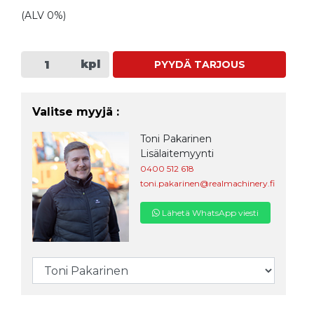
(ALV 0%)
kpl
PYYDÄ TARJOUS
Valitse myyjä :
Toni Pakarinen
Lisälaitemyynti
0400 512 618
toni.pakarinen@realmachinery.fi
Lähetä WhatsApp viesti