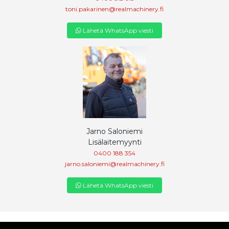
toni.pakarinen@realmachinery.fi
Lähetä WhatsApp viesti
Jarno Saloniemi
Lisälaitemyynti
0400 188 354
jarno.saloniemi@realmachinery.fi
Lähetä WhatsApp viesti