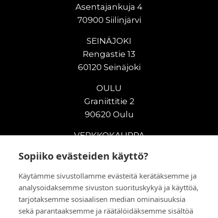
Asentajankuja 4
70900 Siilinjärvi
SEINÄJOKI
Rengastie 13
60120 Seinäjoki
OULU
Graniittitie 2
90620 Oulu
VERKKOKAUPPA
Sopiiko evästeiden käyttö?
Uudet maanrakennuskoneet
Uudet nostokoneet
Käytämme sivustollamme evästeitä kerätäksemme ja
Vuokrakoneet
analysoidaksemme sivuston suorituskykyä ja käyttöä,
Kampanjat
tarjotaksemme sosiaalisen median ominaisuuksia
Vaihtokoneet
sekä parantaaksemme ja räätälöidäksemme sisältöä