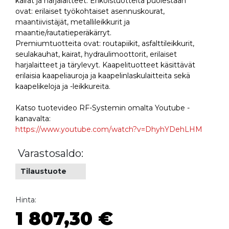
kairat ja harjalaitteet. Erikoistuotteita puolestaan
ovat: erilaiset työkohtaiset asennuskourat,
maantiivistäjät, metallileikkurit ja
maantie/rautatieperäkärryt.
Premiumtuotteita ovat: routapiikit, asfalttileikkurit,
seulakauhat, kairat, hydraulimoottorit, erilaiset
harjalaitteet ja tärylevyt. Kaapelituotteet käsittävät
erilaisia kaapeliauroja ja kaapelinlaskulaitteita sekä
kaapelikeloja ja -leikkureita.
Katso tuotevideo RF-Systemin omalta Youtube -
kanavalta:
https://www.youtube.com/watch?v=DhyhYDehLHM
Varastosaldo:
Tilaustuote
Hinta:
1 807,30 €