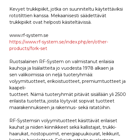
Kevyet trukkipiikit, jotka on suunniteltu käytettäviksi
rototilttien kanssa. Mekaanisesti säädettävät
trukkipiikit ovat helposti käsiteltävissä.
www.rf-system.se
https://www.rf-system.se/index.php/en/other-
products/fork-set
Ruotsalainen RF-System on valmistanut erilaisia
kauhoja ja lisälaitteita jo vuodesta 1978 alkaen ja
sen valikoimissa on neljä tuoteryhmää:
volyymituotteet, erikoistuotteet, premiumtuotteet ja
kaapeli-
tuotteet. Nämä tuoteryhmät pitävät sisällään yli 2500
erilaista tuotetta, joista löytyvät sopivat tuotteet
maarakennukseen ja rakennus- sekä ratatöihin.
RF-Systemsin volyymituotteet käsittävät erilaiset
kauhat ja niiden kiinnikkeet sekä kallistajat, trukki-
haarukat, nostopuomit, energiapuukourat, leikkurit,