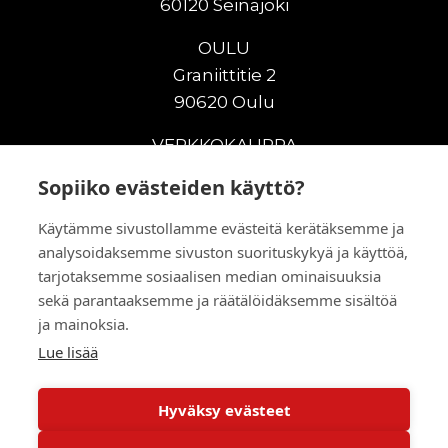
60120 Seinäjoki
OULU
Graniittitie 2
90620 Oulu
VERKKOKAUPPA
Sopiiko evästeiden käyttö?
Uudet maanrakennuskoneet
Uudet nostokoneet
Käytämme sivustollamme evästeitä kerätäksemme ja
Vuokrakoneet
analysoidaksemme sivuston suorituskykyä ja käyttöä,
Kampanjat
tarjotaksemme sosiaalisen median ominaisuuksia
Vaihtokoneet
sekä parantaaksemme ja räätälöidäksemme sisältöä
Murskaus ja seulonta
ja mainoksia.
Lisälaitteet
Lue lisää
Huolto ja varaosat
Hyväksy evästeet
© 2026 RealMachinery Oy