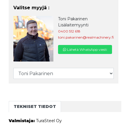
Valitse myyjä :
Toni Pakarinen
Lisälaitemyynti
0400 512 618
toni.pakarinen@realmachinery.fi
Lähetä WhatsApp viesti
TEKNISET TIEDOT
Valmistaja:
TuraSteel Oy