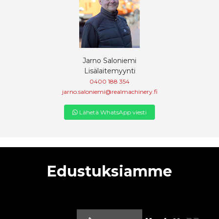
Jarno Saloniemi
Lisälaitemyynti
0400 188 354
jarno.saloniemi@realmachinery.fi
Lähetä WhatsApp viesti
Edustuksiamme