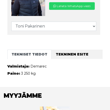
Lähetä WhatsApp viesti
TEKNISET TIEDOT
TEKNINEN ESITE
Valmistaja:
Demarec
Paino:
3 250 kg
MYYJÄMME