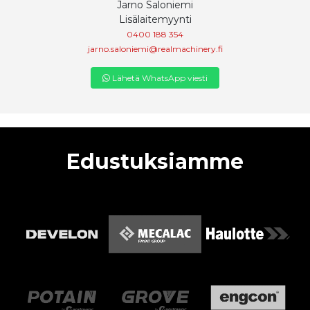
Jarno Saloniemi
Lisälaitemyynti
0400 188 354
jarno.saloniemi@realmachinery.fi
Lähetä WhatsApp viesti
Edustuksiamme