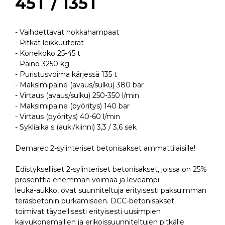
45T / 135T
- Vaihdettavat nokkahampaat
- Pitkät leikkuuterät
- Konekoko 25-45 t
- Paino 3250 kg
- Puristusvoima kärjessä 135 t
- Maksimipaine (avaus/sulku) 380 bar
- Virtaus (avaus/sulku) 250-350 l/min
- Maksimipaine (pyöritys) 140 bar
- Virtaus (pyöritys) 40-60 l/min
- Sykliaika s (auki/kiinni) 3,3 / 3,6 sek
Demarec 2-sylinteriset betonisakset ammattilaisille!
Edistykselliset 2-sylinteriset betonisakset, joissa on 25%
prosenttia enemmän voimaa ja leveämpi
leuka-aukko, ovat suunniteltuja erityisesti paksuimman
teräsbetonin purkamiseen. DCC-betonisakset
toimivat täydellisesti erityisesti uusimpien
kaivukonemallien ja erikoissuunniteltujen pitkälle