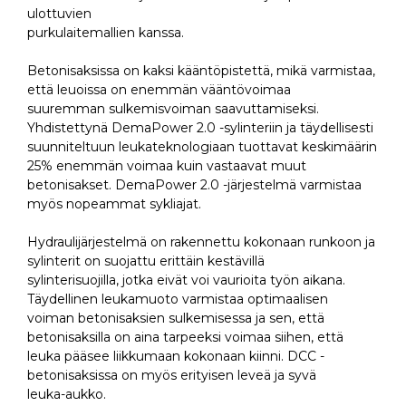
ulottuvien
purkulaitemallien kanssa.
Betonisaksissa on kaksi kääntöpistettä, mikä varmistaa,
että leuoissa on enemmän vääntövoimaa
suuremman sulkemisvoiman saavuttamiseksi.
Yhdistettynä DemaPower 2.0 -sylinteriin ja täydellisesti
suunniteltuun leukateknologiaan tuottavat keskimäärin
25% enemmän voimaa kuin vastaavat muut
betonisakset. DemaPower 2.0 -järjestelmä varmistaa
myös nopeammat sykliajat.
Hydraulijärjestelmä on rakennettu kokonaan runkoon ja
sylinterit on suojattu erittäin kestävillä
sylinterisuojilla, jotka eivät voi vaurioita työn aikana.
Täydellinen leukamuoto varmistaa optimaalisen
voiman betonisaksien sulkemisessa ja sen, että
betonisaksilla on aina tarpeeksi voimaa siihen, että
leuka pääsee liikkumaan kokonaan kiinni. DCC -
betonisaksissa on myös erityisen leveä ja syvä
leuka-aukko.