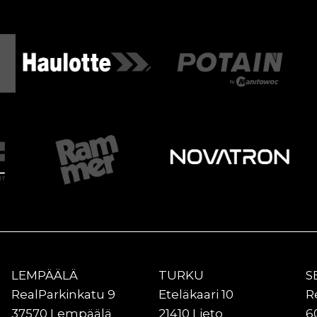
LEMPÄÄLÄ
TURKU
S
RealParkinkatu 9
Eteläkaari 10
R
37570 Lempäälä
21410 Lieto
6