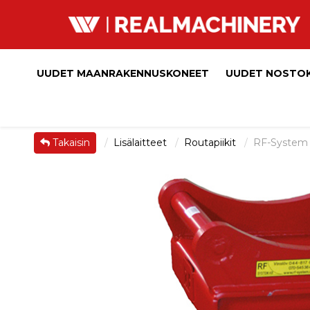
UUDET MAANRAKENNUSKONEET
UUDET NOSTO
Takaisin
Lisälaitteet
Routapiikit
RF-System