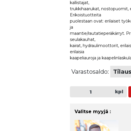
kallistajat,
trukkihaarukat, nostopuomit, en
Erikoistuotteita
puolestaan ovat: erilaiset työk
ja
maantie/rautatieperäkärryt. Pre
seulakauhat,
kairat, hydraulimoottorit, erila
erilaisia
kaapeliauroja ja kaapelinlaskula
Varastosaldo:
Tilau
kpl
Valitse myyjä :