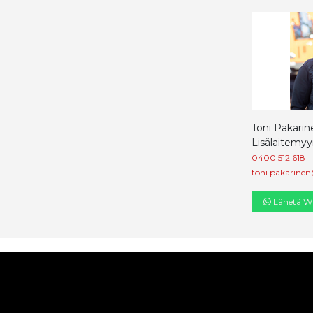
Toni Pakarin
Lisälaitemyy
0400 512 618
toni.pakarinen
Lähetä Wh