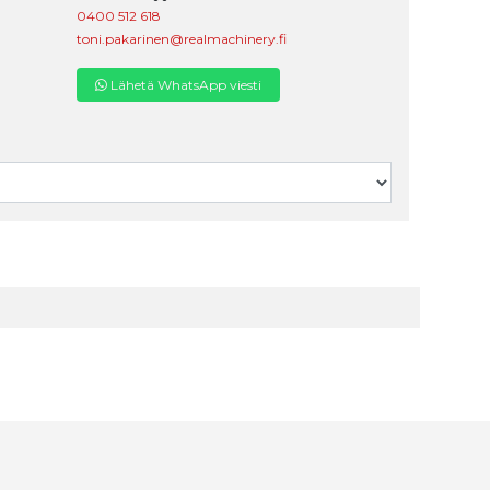
0400 512 618
toni.pakarinen@realmachinery.fi
Lähetä WhatsApp viesti