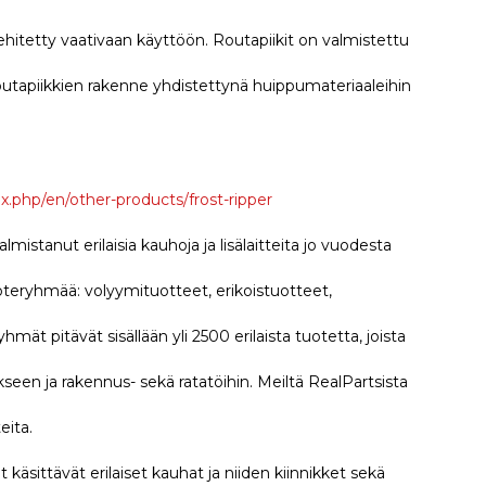
ehitetty vaativaan käyttöön. Routapiikit on valmistettu
routapiikkien rakenne yhdistettynä huippumateriaaleihin
x.php/en/other-products/frost-ripper
istanut erilaisia kauhoja ja lisälaitteita jo vuodesta
uoteryhmää: volyymituotteet, erikoistuotteet,
ät pitävät sisällään yli 2500 erilaista tuotetta, joista
een ja rakennus- sekä ratatöihin. Meiltä RealPartsista
eita.
äsittävät erilaiset kauhat ja niiden kiinnikket sekä