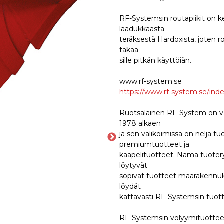
RF-Systemsin routapiikit on k
laadukkaasta
teräksestä Hardoxista, joten 
takaa
sille pitkän käyttöiän.
www.rf-system.se
https://www.rf-system.se/inde
Ruotsalainen RF-System on valm
1978 alkaen
ja sen valikoimissa on neljä t
premiumtuotteet ja
kaapelituotteet. Nämä tuoteryhm
löytyvät
sopivat tuotteet maarakennuks
löydät
kattavasti RF-Systemsin tuott
RF-Systemsin volyymituotteet k