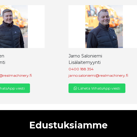
en
Jarno Saloniemi
nti
Lisälaitemyynti
0400 188 354
@realmachinery.fi
jarno.saloniemi@realmachinery.fi
atsApp viesti
Lähetä WhatsApp viesti
Edustuksiamme