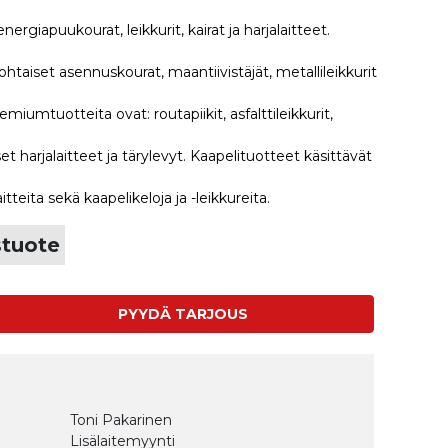
ergiapuukourat, leikkurit, kairat ja harjalaitteet.
ohtaiset asennuskourat, maantiivistäjät, metallileikkurit
miumtuotteita ovat: routapiikit, asfalttileikkurit,
iset harjalaitteet ja tärylevyt. Kaapelituotteet käsittävät
itteita sekä kaapelikeloja ja -leikkureita.
stuote
PYYDÄ TARJOUS
Toni Pakarinen
Lisälaitemyynti