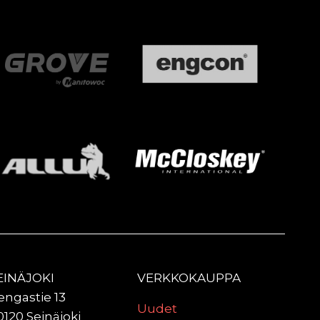
EINÄJOKI
VERKKOKAUPPA
engastie 13
Uudet
0120 Seinäjoki