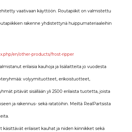
ehitetty vaativaan käyttöön. Routapiikit on valmistettu
routapiikkien rakenne yhdistettynä huippumateriaaleihin
x.php/en/other-products/frost-ripper
istanut erilaisia kauhoja ja lisälaitteita jo vuodesta
uoteryhmää: volyymituotteet, erikoistuotteet,
ät pitävät sisällään yli 2500 erilaista tuotetta, joista
een ja rakennus- sekä ratatöihin. Meiltä RealPartsista
eita.
äsittävät erilaiset kauhat ja niiden kiinnikket sekä