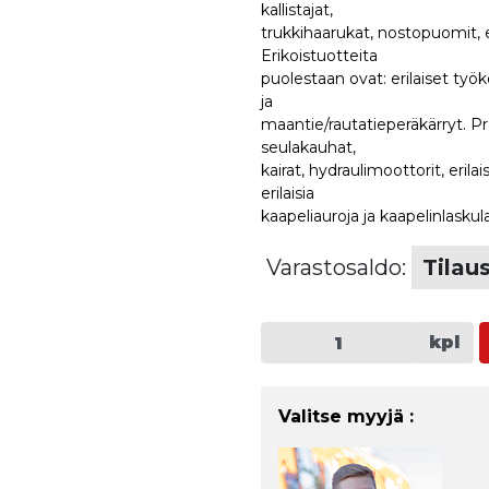
kallistajat,
trukkihaarukat, nostopuomit, en
Erikoistuotteita
puolestaan ovat: erilaiset työk
ja
maantie/rautatieperäkärryt. Pre
seulakauhat,
kairat, hydraulimoottorit, erila
erilaisia
kaapeliauroja ja kaapelinlaskula
Varastosaldo:
Tilau
kpl
Valitse myyjä :