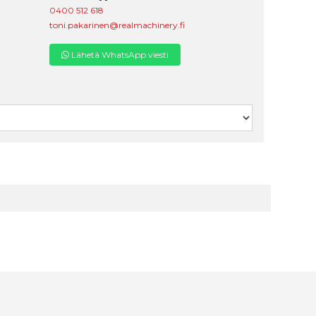
0400 512 618
toni.pakarinen@realmachinery.fi
Lähetä WhatsApp viesti