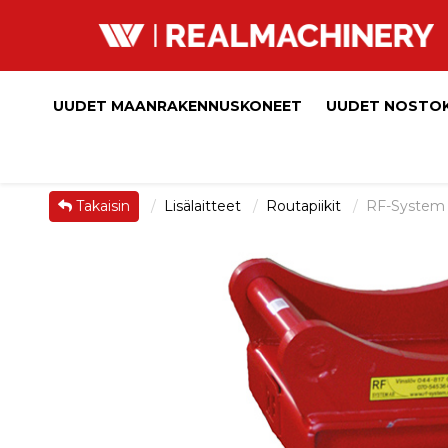
UUDET MAANRAKENNUSKONEET
UUDET NOSTO
Takaisin
Lisälaitteet
Routapiikit
RF-System