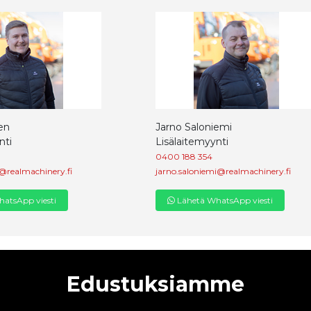
en
Jarno Saloniemi
nti
Lisälaitemyynti
0400 188 354
@realmachinery.fi
jarno.saloniemi@realmachinery.fi
atsApp viesti
Lähetä WhatsApp viesti
Edustuksiamme