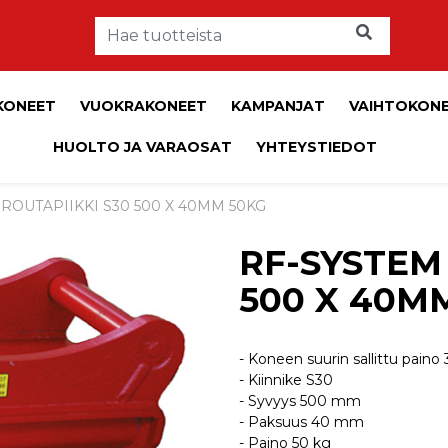
KONEET
VUOKRAKONEET
KAMPANJAT
VAIHTOKON
HUOLTO JA VARAOSAT
YHTEYSTIEDOT
 ROUTAPIIKKI S30 500 X 40MM 50KG
RF-SYSTEM
500 X 40M
- Koneen suurin sallittu paino 
- Kiinnike S30
- Syvyys 500 mm
- Paksuus 40 mm
- Paino 50 kg