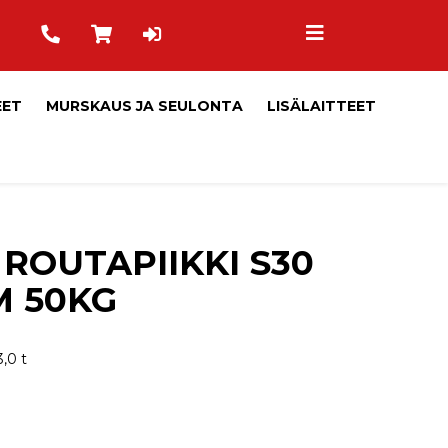
EET
MURSKAUS JA SEULONTA
LISÄLAITTEET
 ROUTAPIIKKI S30
M 50KG
3,0 t