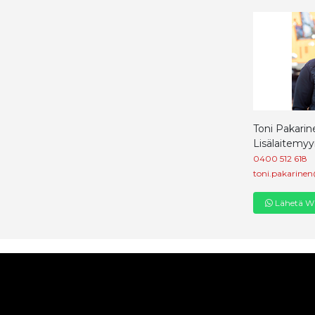
Toni Pakarin
Lisälaitemyy
0400 512 618
toni.pakarinen
Lähetä Wh