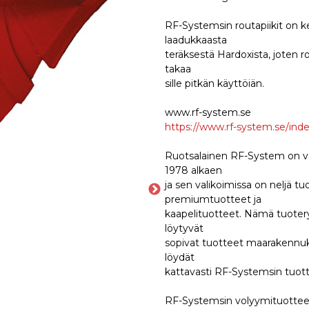
RF-Systemsin routapiikit on k
laadukkaasta
teräksestä Hardoxista, joten 
takaa
sille pitkän käyttöiän.
www.rf-system.se
https://www.rf-system.se/inde
Ruotsalainen RF-System on valm
1978 alkaen
ja sen valikoimissa on neljä t
premiumtuotteet ja
kaapelituotteet. Nämä tuoteryhm
löytyvät
sopivat tuotteet maarakennuks
löydät
kattavasti RF-Systemsin tuott
RF-Systemsin volyymituotteet k