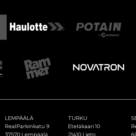
LEMPÄÄLÄ
TURKU
S
RealParkinkatu 9
Eteläkaari 10
R
37570 Lempäälä
21410 Lieto
6