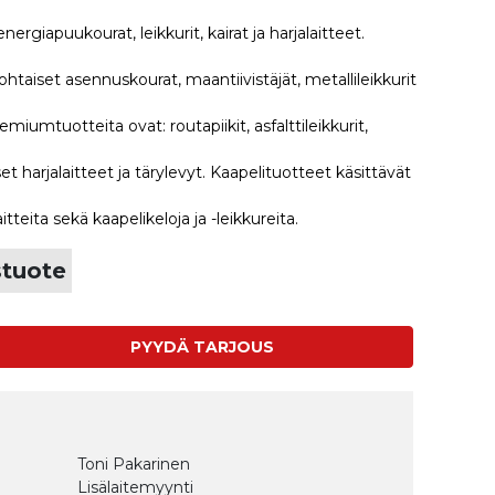
ergiapuukourat, leikkurit, kairat ja harjalaitteet.
ohtaiset asennuskourat, maantiivistäjät, metallileikkurit
miumtuotteita ovat: routapiikit, asfalttileikkurit,
iset harjalaitteet ja tärylevyt. Kaapelituotteet käsittävät
itteita sekä kaapelikeloja ja -leikkureita.
stuote
PYYDÄ TARJOUS
Toni Pakarinen
Lisälaitemyynti