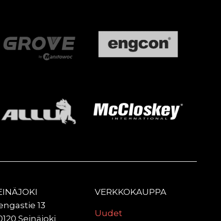
EINÄJOKI
VERKKOKAUPPA
engastie 13
Uudet
0120 Seinäjoki