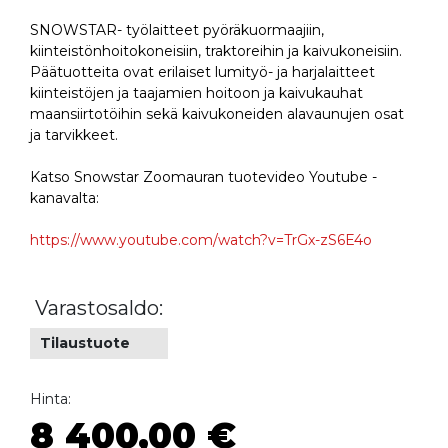
SNOWSTAR- työlaitteet pyöräkuormaajiin,
kiinteistönhoitokoneisiin, traktoreihin ja kaivukoneisiin.
Päätuotteita ovat erilaiset lumityö- ja harjalaitteet
kiinteistöjen ja taajamien hoitoon ja kaivukauhat
maansiirtotöihin sekä kaivukoneiden alavaunujen osat
ja tarvikkeet.
Katso Snowstar Zoomauran tuotevideo Youtube -
kanavalta:
https://www.youtube.com/watch?v=TrGx-zS6E4o
Varastosaldo:
Tilaustuote
Hinta:
8 400,00 €