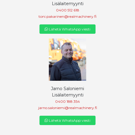
Lisälaitemyynti
0400 512 618
toni.pakarinen@realmachinery.fi
Lähetä WhatsApp viesti
Jarno Saloniemi
Lisälaitemyynti
0400 188 354
jarno.saloniemi@realmachinery.fi
Lähetä WhatsApp viesti