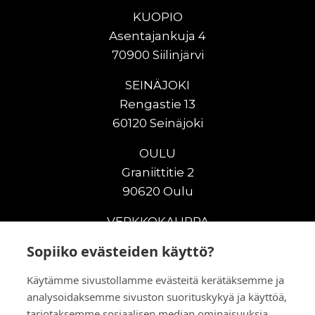
KUOPIO
Asentajankuja 4
70900 Siilinjärvi
SEINÄJOKI
Rengastie 13
60120 Seinäjoki
OULU
Graniittitie 2
90620 Oulu
VERKKOKAUPPA
Sopiiko evästeiden käyttö?
Uudet maanrakennuskoneet
Uudet nostokoneet
Käytämme sivustollamme evästeitä kerätäksemme ja
Vuokrakoneet
analysoidaksemme sivuston suorituskykyä ja käyttöä,
Kampanjat
tarjotaksemme sosiaalisen median ominaisuuksia