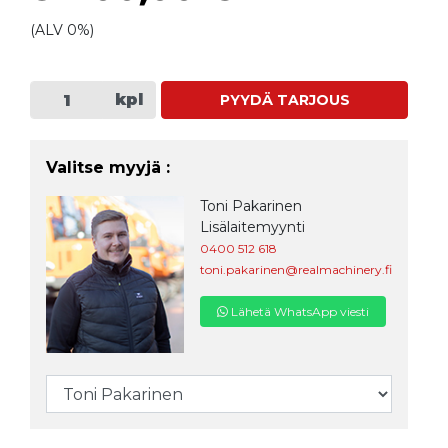
(ALV 0%)
kpl
PYYDÄ TARJOUS
Valitse myyjä :
Toni Pakarinen
Lisälaitemyynti
0400 512 618
toni.pakarinen@realmachinery.fi
Lähetä WhatsApp viesti