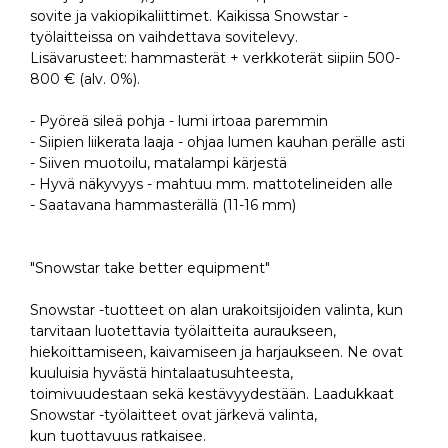
sovite ja vakiopikaliittimet. Kaikissa Snowstar -
työlaitteissa on vaihdettava sovitelevy.
Lisävarusteet: hammasterät + verkkoterät siipiin 500-
800 € (alv. 0%).
- Pyöreä sileä pohja - lumi irtoaa paremmin
- Siipien liikerata laaja - ohjaa lumen kauhan perälle asti
- Siiven muotoilu, matalampi kärjestä
- Hyvä näkyvyys - mahtuu mm. mattotelineiden alle
- Saatavana hammasterällä (11-16 mm)
"Snowstar take better equipment"
Snowstar -tuotteet on alan urakoitsijoiden valinta, kun
tarvitaan luotettavia työlaitteita auraukseen,
hiekoittamiseen, kaivamiseen ja harjaukseen. Ne ovat
kuuluisia hyvästä hintalaatusuhteesta,
toimivuudestaan sekä kestävyydestään. Laadukkaat
Snowstar -työlaitteet ovat järkevä valinta,
kun tuottavuus ratkaisee.