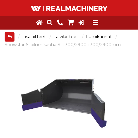
Lisälaitteet
Talvilaitteet
Lumikauhat
Snowstar Siipilumikauha SL1700/2900 1700/2900mm