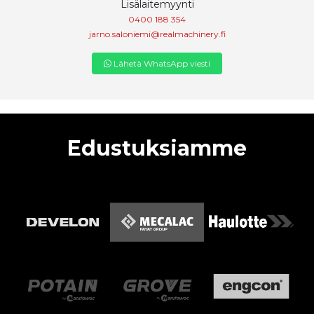
Lisälaitemyynti
0400 188 354
jarno.saloniemi@realmachinery.fi
Lähetä WhatsApp viesti
Edustuksiamme