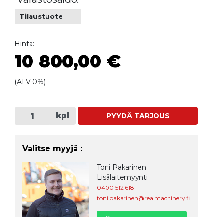
Tilaustuote
Hinta:
10 800,00 €
(ALV 0%)
kpl
PYYDÄ TARJOUS
Valitse myyjä :
Toni Pakarinen
Lisälaitemyynti
0400 512 618
toni.pakarinen@realmachinery.fi