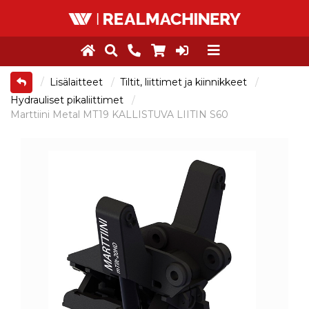
Lisälaitteet
Tiltit, liittimet ja kiinnikkeet
Hydrauliset pikaliittimet
Marttiini Metal MT19 KALLISTUVA LIITIN S60