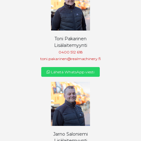
Toni Pakarinen
Lisälaitemyynti
0400 512 618
toni.pakarinen@realmachinery.fi
Lähetä WhatsApp viesti
Jarno Saloniemi
Lisälaitemyynti