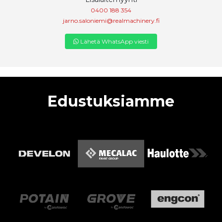
0400 188 354
jarno.saloniemi@realmachinery.fi
Lähetä WhatsApp viesti
Edustuksiamme