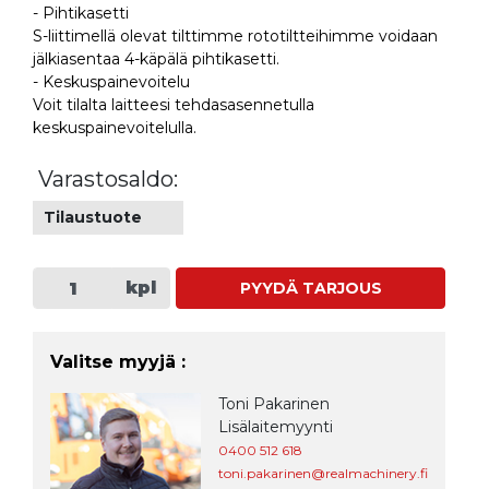
- Pihtikasetti
S-liittimellä olevat tilttimme rototiltteihimme voidaan
jälkiasentaa 4-käpälä pihtikasetti.
- Keskuspainevoitelu
Voit tilalta laitteesi tehdasasennetulla
keskuspainevoitelulla.
Varastosaldo:
Tilaustuote
kpl
PYYDÄ TARJOUS
Valitse myyjä :
Toni Pakarinen
Lisälaitemyynti
0400 512 618
toni.pakarinen@realmachinery.fi