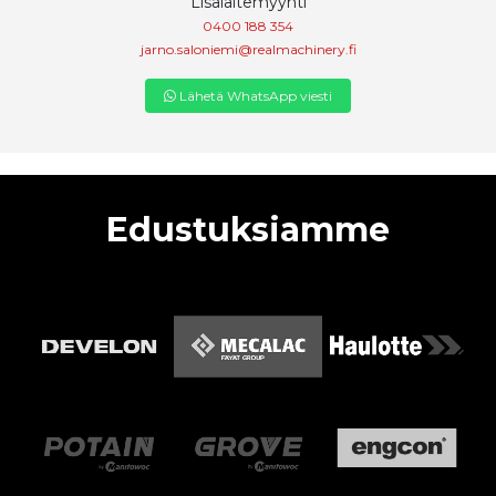
Lisälaitemyynti
0400 188 354
jarno.saloniemi@realmachinery.fi
Lähetä WhatsApp viesti
Edustuksiamme