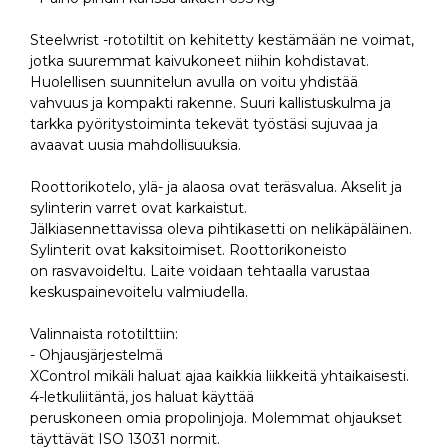
Steelwrist -rototiltit on kehitetty kestämään ne voimat,
jotka suuremmat kaivukoneet niihin kohdistavat.
Huolellisen suunnitelun avulla on voitu yhdistää
vahvuus ja kompakti rakenne. Suuri kallistuskulma ja
tarkka pyöritystoiminta tekevät työstäsi sujuvaa ja
avaavat uusia mahdollisuuksia.
Roottorikotelo, ylä- ja alaosa ovat teräsvalua. Akselit ja
sylinterin varret ovat karkaistut.
Jälkiasennettavissa oleva pihtikasetti on nelikäpäläinen.
Sylinterit ovat kaksitoimiset. Roottorikoneisto
on rasvavoideltu. Laite voidaan tehtaalla varustaa
keskuspainevoitelu valmiudella.
Valinnaista rototilttiin:
- Ohjausjärjestelmä
XControl mikäli haluat ajaa kaikkia liikkeitä yhtaikaisesti.
4-letkuliitäntä, jos haluat käyttää
peruskoneen omia propolinjoja. Molemmat ohjaukset
täyttävät ISO 13031 normit.