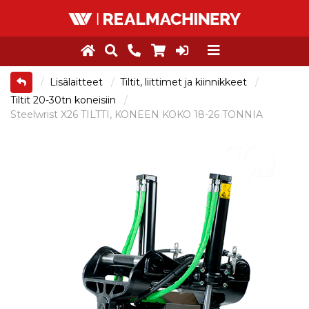
Lisälaitteet
Tiltit, liittimet ja kiinnikkeet
Tiltit 20-30tn koneisiin
Steelwrist X26 TILTTI, KONEEN KOKO 18-26 TONNIA