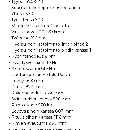
- Tyyppi S70/S70
- Suositeltu konepaino 18-26 tonnia
- Yläosa S70
- Työlaiteosa S70
- Max kallistuskulma 45 astetta
- Virtaustarve 100-120 l/min
- Työpaine 210 bar
- Hydraulinen lisätoiminto ilman pihtiä 2
- Hydraulinen lisätoiminto pihdin kanssa 1
- Pyörintänopeus 8 r/m
- Pyöritysvoima 8,8 kNm
- Kallistusvoima 61 kNm
- Rootorikotelon voitelu Rasva
- Leveys 690 mm
- Pituus 827 mm
- Rakennekorkeus 536 mm
- Sylintereiden leveys 826 mm
- Paino alkaen 570 kg
- Leveys pihdin kanssa 807 mm
- Pituus pihdin kanssa 1116 mm
- Pihtien avautuma 960 mm
- Paino pihdin kanssa alkaen 695 kg