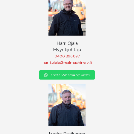
Harri Ojala
Myyntijohtaja
0400 896 897
harri.ojala@realmachinery.fi
Lähetä WhatsApp viesti
Marko Ristiluoma