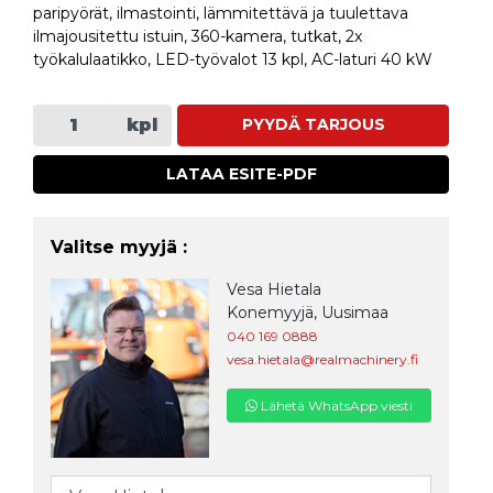
paripyörät, ilmastointi, lämmitettävä ja tuulettava
ilmajousitettu istuin, 360-kamera, tutkat, 2x
työkalulaatikko, LED-työvalot 13 kpl, AC-laturi 40 kW
kpl
PYYDÄ TARJOUS
LATAA ESITE-PDF
Valitse myyjä :
Vesa Hietala
Konemyyjä, Uusimaa
040 169 0888
vesa.hietala@realmachinery.fi
Lähetä WhatsApp viesti