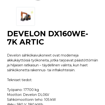
DEVELON DX160WE-
7K ARTIC
Develon sähkökaivukoneet ovat moderneja
akkukäyttöisiä työkoneita, jotka tarjoavat päästöttömän
ja hiljaisen ratkaisun – täydellinen valinta, kun haet
sähkökonetta rakennus- tai infrakohteisiin.
Tekniset tiedot:
Työpaino: 17700 kg
Moottori: Develon DL06V
Sähkömoottorin teho: 105 kW
Akku: 580 V, 380 kWh