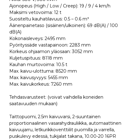
Ajonopeus (High / Low / Creep): 19 / 9 / 4 km/h
Maksimi vetovoima: 12 t
Suositeltu kauhatilavuus: 0.5 – 0.6 m³
Äänenpainetaso (sisäinen/ulkoinen): 69 dB(A) / 100
dB(A)
Kokonaisleveys: 2495 mm
Pyörityssäde vastapainoon: 2283 mm
Korkeus ohjaamon yläosaan: 3052 mm
Kuljetuspituus: 8118 mm
Kauhan murtovoima: 10.5 t
Max. kaivu-ulottuma: 8520 mm
Max. kaivusyvyys: 5455 mm
Max. kaivukorkeus: 7260 mm
Tehdasvarusteet: (voivat vaihdella koneiden
saatavuuden mukaan)
Taittopuomi, 2.5m kaivuvarsi, 2-suuntainen
proportionaalinen vasarahydrauliikka, automaattinen
kaivuujarru, letkurikkoventtiilit puomilla ja varrella,
puskulevy edessä, tukijalat takana, 10.00-20 16PR