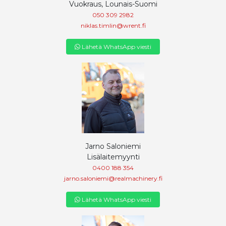
Vuokraus, Lounais-Suomi
050 309 2982
niklas.timlin@wrent.fi
Lähetä WhatsApp viesti
Jarno Saloniemi
Lisälaitemyynti
0400 188 354
jarno.saloniemi@realmachinery.fi
Lähetä WhatsApp viesti