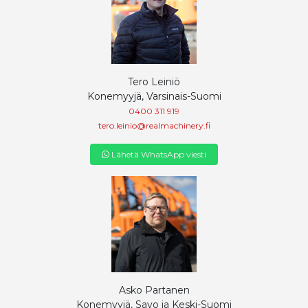
Tero Leiniö
Konemyyjä, Varsinais-Suomi
0400 311 919
tero.leinio@realmachinery.fi
Lähetä WhatsApp viesti
Asko Partanen
Konemyyjä, Savo ja Keski-Suomi