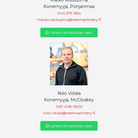
Konemyyjä, Pohjanmaa
040 579 1654
marko.ristiluoma@realmachinery.fi
Lähetä WhatsApp viesti
Niilo Viitala
Konemyyjä, McCloskey
050 408 0826
niilo.viitala@realmachinery.fi
Lähetä WhatsApp viesti