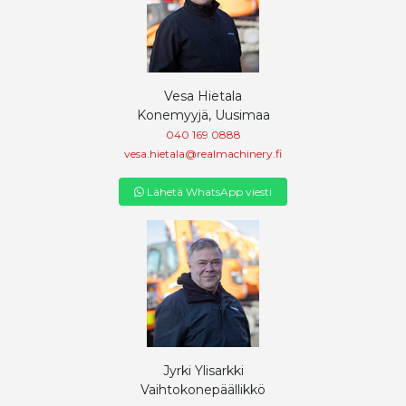
Vesa Hietala
Konemyyjä, Uusimaa
040 169 0888
vesa.hietala@realmachinery.fi
Lähetä WhatsApp viesti
Jyrki Ylisarkki
Vaihtokonepäällikkö