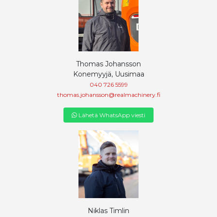
Thomas Johansson
Konemyyjä, Uusimaa
040 726 5599
thomas.johansson@realmachinery.fi
Lähetä WhatsApp viesti
Niklas Timlin