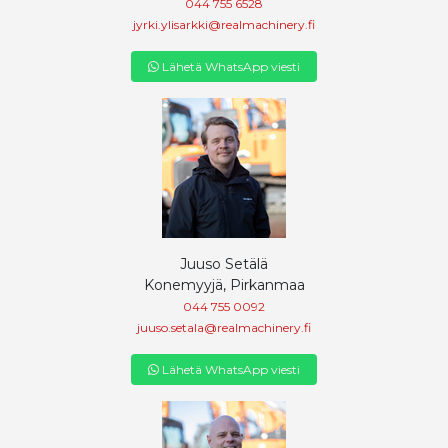
044 755 6528
jyrki.ylisarkki@realmachinery.fi
Lähetä WhatsApp viesti
Juuso Setälä
Konemyyjä, Pirkanmaa
044 755 0092
juuso.setala@realmachinery.fi
Lähetä WhatsApp viesti