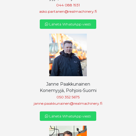
044 088 1931
asko.partanen@realmachinery.fi
Lähetä WhatsApp viesti
Janne Paakkunainen
Konemyyjä, Pohjois-Suomi
050 352 5675
janne.paakkunainen@realmachinery.fi
Lähetä WhatsApp viesti