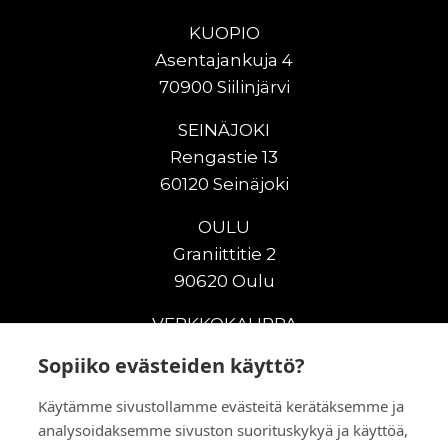
KUOPIO
Asentajankuja 4
70900 Siilinjärvi
SEINÄJOKI
Rengastie 13
60120 Seinäjoki
OULU
Graniittitie 2
90620 Oulu
VERKKOKAUPPA
Sopiiko evästeiden käyttö?
Uudet maanrakennuskoneet
Uudet nostokoneet
Käytämme sivustollamme evästeitä kerätäksemme ja
Vuokrakoneet
analysoidaksemme sivuston suorituskykyä ja käyttöä,
Kampanjat