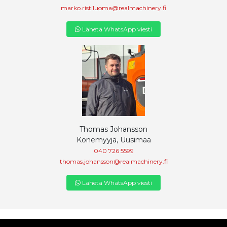
marko.ristiluoma@realmachinery.fi
Lähetä WhatsApp viesti
Thomas Johansson
Konemyyjä, Uusimaa
040 726 5599
thomas.johansson@realmachinery.fi
Lähetä WhatsApp viesti