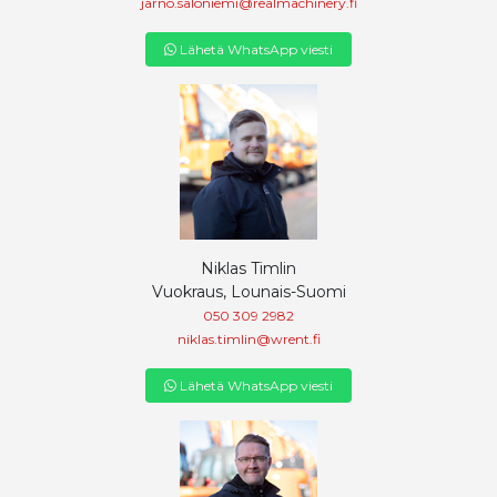
jarno.saloniemi@realmachinery.fi
Lähetä WhatsApp viesti
Niklas Timlin
Vuokraus, Lounais-Suomi
050 309 2982
niklas.timlin@wrent.fi
Lähetä WhatsApp viesti