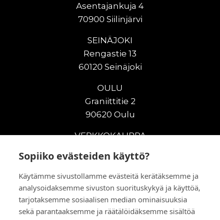
Asentajankuja 4
70900 Siilinjärvi
SEINÄJOKI
Rengastie 13
60120 Seinäjoki
OULU
Graniittitie 2
90620 Oulu
VERKKOKAUPPA
Sopiiko evästeiden käyttö?
Uudet maanrakennuskoneet
Uudet nostokoneet
Käytämme sivustollamme evästeitä kerätäksemme ja
Vuokrakoneet
analysoidaksemme sivuston suorituskykyä ja käyttöä,
Kampanjat
tarjotaksemme sosiaalisen median ominaisuuksia
Vaihtokoneet
sekä parantaaksemme ja räätälöidäksemme sisältöä