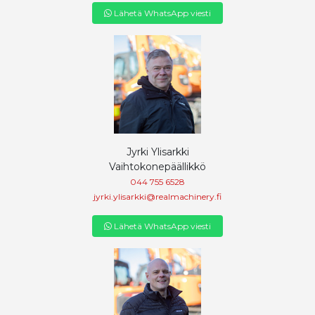
Lähetä WhatsApp viesti
Jyrki Ylisarkki
Vaihtokonepäällikkö
044 755 6528
jyrki.ylisarkki@realmachinery.fi
Lähetä WhatsApp viesti