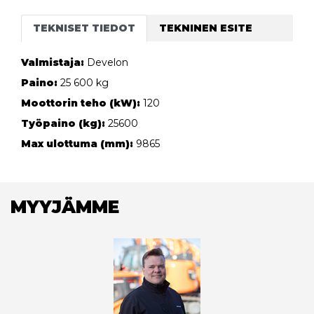
TEKNISET TIEDOT
TEKNINEN ESITE
Valmistaja:
Develon
Paino:
25 600 kg
Moottorin teho (kW):
120
Työpaino (kg):
25600
Max ulottuma (mm):
9865
MYYJÄMME