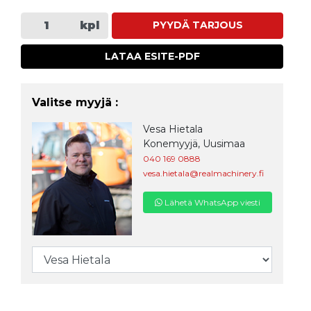
kpl
PYYDÄ TARJOUS
LATAA ESITE-PDF
Valitse myyjä :
Vesa Hietala
Konemyyjä, Uusimaa
040 169 0888
vesa.hietala@realmachinery.fi
Lähetä WhatsApp viesti