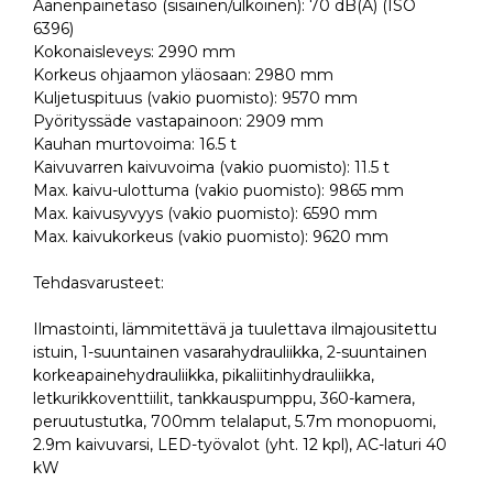
Äänenpainetaso (sisäinen/ulkoinen): 70 dB(A) (ISO
6396)
Kokonaisleveys: 2990 mm
Korkeus ohjaamon yläosaan: 2980 mm
Kuljetuspituus (vakio puomisto): 9570 mm
Pyörityssäde vastapainoon: 2909 mm
Kauhan murtovoima: 16.5 t
Kaivuvarren kaivuvoima (vakio puomisto): 11.5 t
Max. kaivu-ulottuma (vakio puomisto): 9865 mm
Max. kaivusyvyys (vakio puomisto): 6590 mm
Max. kaivukorkeus (vakio puomisto): 9620 mm
Tehdasvarusteet:
Ilmastointi, lämmitettävä ja tuulettava ilmajousitettu
istuin, 1-suuntainen vasarahydrauliikka, 2-suuntainen
korkeapainehydrauliikka, pikaliitinhydrauliikka,
letkurikkoventtiilit, tankkauspumppu, 360-kamera,
peruutustutka, 700mm telalaput, 5.7m monopuomi,
2.9m kaivuvarsi, LED-työvalot (yht. 12 kpl), AC-laturi 40
kW