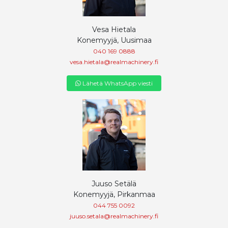
Vesa Hietala
Konemyyjä, Uusimaa
040 169 0888
vesa.hietala@realmachinery.fi
Lähetä WhatsApp viesti
Juuso Setälä
Konemyyjä, Pirkanmaa
044 755 0092
juuso.setala@realmachinery.fi