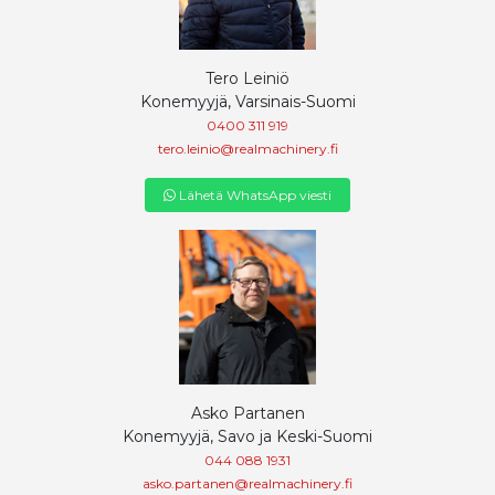
Tero Leiniö
Konemyyjä, Varsinais-Suomi
0400 311 919
tero.leinio@realmachinery.fi
Lähetä WhatsApp viesti
Asko Partanen
Konemyyjä, Savo ja Keski-Suomi
044 088 1931
asko.partanen@realmachinery.fi