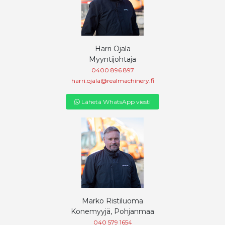
Harri Ojala
Myyntijohtaja
0400 896 897
harri.ojala@realmachinery.fi
Lähetä WhatsApp viesti
Marko Ristiluoma
Konemyyjä, Pohjanmaa
040 579 1654