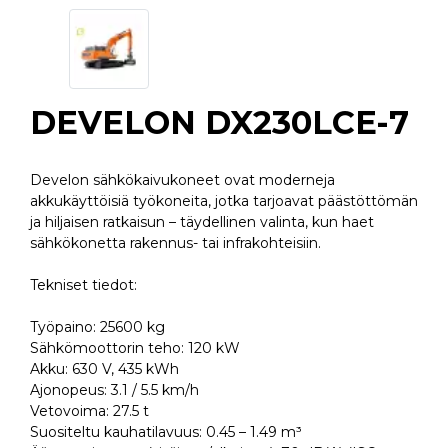
DEVELON DX230LCE-7
Develon sähkökaivukoneet ovat moderneja
akkukäyttöisiä työkoneita, jotka tarjoavat päästöttömän
ja hiljaisen ratkaisun – täydellinen valinta, kun haet
sähkökonetta rakennus- tai infrakohteisiin.
Tekniset tiedot:
Työpaino: 25600 kg
Sähkömoottorin teho: 120 kW
Akku: 630 V, 435 kWh
Ajonopeus: 3.1 / 5.5 km/h
Vetovoima: 27.5 t
Suositeltu kauhatilavuus: 0.45 – 1.49 m³