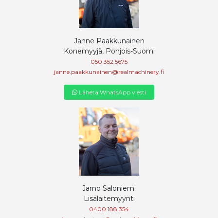
Janne Paakkunainen
Konemyyjä, Pohjois-Suomi
050 352 5675
janne.paakkunainen@realmachinery.fi
Lähetä WhatsApp viesti
Jarno Saloniemi
Lisälaitemyynti
0400 188 354