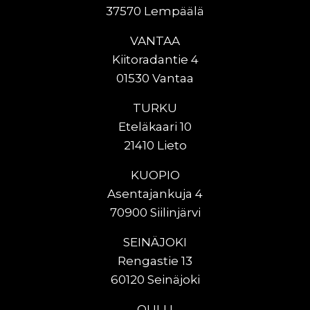
37570 Lempäälä
VANTAA
Kiitoradantie 4
01530 Vantaa
TURKU
Eteläkaari 10
21410 Lieto
KUOPIO
Asentajankuja 4
70900 Siilinjärvi
SEINÄJOKI
Rengastie 13
60120 Seinäjoki
OULU