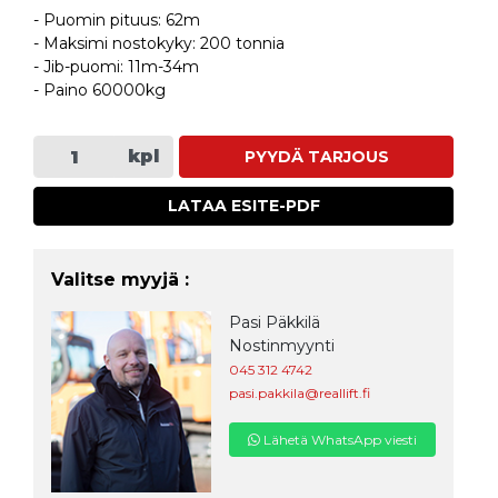
- Puomin pituus: 62m
- Maksimi nostokyky: 200 tonnia
- Jib-puomi: 11m-34m
- Paino 60000kg
kpl
PYYDÄ TARJOUS
LATAA ESITE-PDF
Valitse myyjä :
Pasi Päkkilä
Nostinmyynti
045 312 4742
pasi.pakkila@reallift.fi
Lähetä WhatsApp viesti