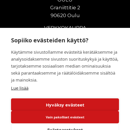
Graniittitie 2
90620 Oulu
VERKKOKAUPPA
Sopiiko evästeiden käyttö?
Uudet maanrakennuskoneet
Uudet nostokoneet
Käytämme sivustollamme evästeitä kerätäksemme ja
Vuokrakoneet
analysoidaksemme sivuston suorituskykyä ja käyttöä,
Kampanjat
tarjotaksemme sosiaalisen median ominaisuuksia
Vaihtokoneet
sekä parantaaksemme ja räätälöidäksemme sisältöä
Murskaus ja seulonta
ja mainoksia.
Lisälaitteet
Lue lisää
Huolto ja varaosat
Hyväksy evästeet
© 2026 RealMachinery Oy
Vain pakolliset evästeet
Powered by
Evästeasetukset