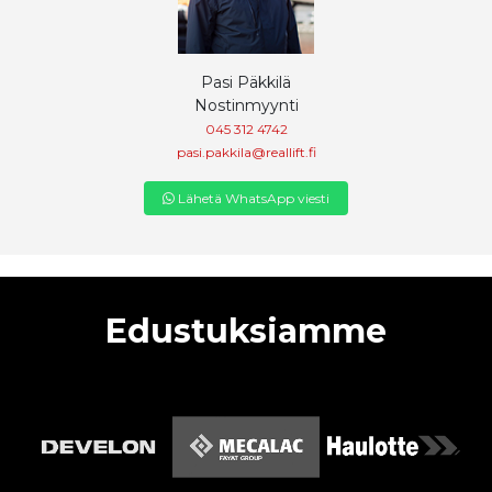
Pasi Päkkilä
Nostinmyynti
045 312 4742
pasi.pakkila@reallift.fi
Lähetä WhatsApp viesti
Edustuksiamme